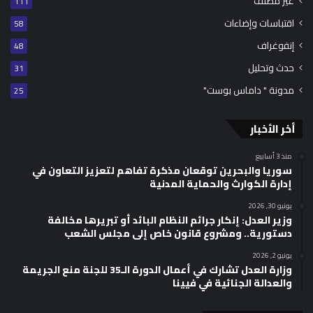
غير مصنف
111
اقتباسات وإضاءات
58
إنفوغراف
48
حدث وتحليل
31
مدونة " داماس بوست"
25
أخر الأخبار
منذ 3 أسابيع
سوريا والبحرين توقعان مذكرة تفاهم لتعزيز التعاون في
إدارة الكوارث والحماية المدنية
يونيو 30, 2026
وزير العدل: إنكار جرائم النظام البائد أو تبريرها مخالفة
دستورية.. ومشروع قانون خاص إلى مجلس الشعب
يونيو 2, 2026
وزارة العدل تشارك في أعمال الدورة الـ35 للجنة منع الجريمة
والعدالة الجنائية في فيينا