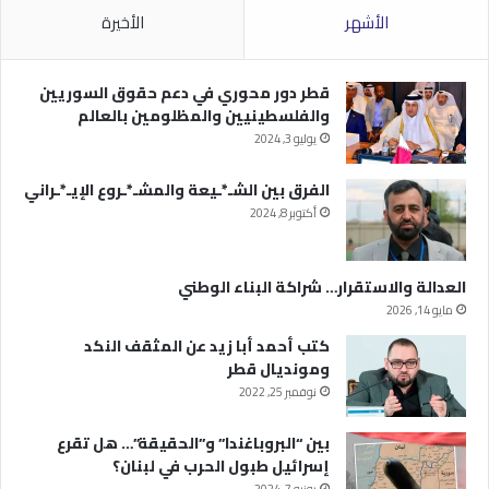
الأشهر
الأخيرة
قطر دور محوري في دعم حقوق السوريين
والفلسطينيين والمظلومين بالعالم
يوليو 3, 2024
الفرق بين الشـ*ـيعة والمشـ*ـروع الإيـ*ـراني
أكتوبر 8, 2024
العدالة والاستقرار… شراكة البناء الوطني
مايو 14, 2026
كتب أحمد أبا زيد عن المثقف النكد
ومونديال قطر
نوفمبر 25, 2022
بين “البروباغندا” و”الحقيقة”… هل تقرع
إسرائيل طبول الحرب في لبنان؟
يونيو 7, 2024