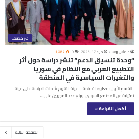
غير مصنف
داماس بوست
مايو 17, 2023
0
1٬087
“وحدة تنسيق الدعم” تنشر دراسة حول أثر
التطبیع العربي مع النظام في سوريا
والتغیرات السیاسیة في المنطقة
القسم الأول: معلومات عامة – عینة التقییم شملت الدراسة علی عینة
تمثیلیة عن المجتمع السوري، وبلغ عدد المجیبين علی…
أكمل القراءة »
الصفحة التالية