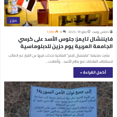
منوع
داماس بوست
مايو 18, 2023
0
1٬090
فايننشال تايمز: جلوس الأسد على كرسي
الجامعة العربية يوم حزين للدبلوماسية
نشرت صحيفة “فايننشال تايمز” افتتاحية تحدثت فيها عن القرار غير الصائب
لاستئنتاف العلاقات مع نظام الأسد. وأضافت…
أكمل القراءة »