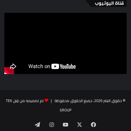
قناة اليوتيوب
© حقوق النشر 2026، جميع الحقوق محفوظة |
تم تصميمه من قِبل TEK
GROUP
‫X
فيسبوك
‫YouTube
انستقرام
تيلقرام