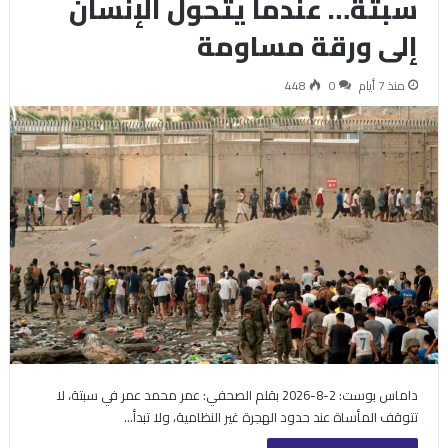
سبتة… عندما يتحول الإنسان
إلى ورقة مساومة
منذ 7 أيام
0
448
داماس بوست: 2-8-2026 بقلم الصحفي: عمر محمد عمر في سبتة، لا
تتوقف المأساة عند حدود الهجرة غير النظامية، ولا تبدأ…