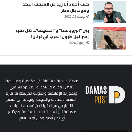
كتب أحمد أبا زيد عن المثقف النكد
ومونديال قطر
نوفمبر 25, 2022
بين “البروباغندا” و”الحقيقة”… هل تقرع
إسرائيل طبول الحرب في لبنان؟
يونيو 7, 2024
منصة إعلامية مستقلة، غير حكومية وغير ربحية،
تُعنى بتغطية مستجدات المشهد السوري
وتطوراته الإقليمية والدولية المرتبطة به. تلتزم
المنصة بالحيادية والمهنية، وتهدف إلى تقديم
الأخبار في سياقاتها الدقيقة، مع تحليلات
معمقة تُبرز أبعاد الأحداث المختلفة، بعيدًا عن
أي تحيز أيديولوجي أو سياسي.