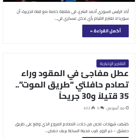
أكد الرئيس السوري أحمد الشرع، في مقابلة خاصة مع قناة الجزيرة، أن
سوريا لا تعتزم القيام بأي تدخل عسكري في…
أكمل القراءة »
التقارير الإخبارية
عطل مفاجئ في المقود وراء
تصادم حافلتي “طريق الموت”..
35 قتيلاً و30 جريحاً
منذ أسبوعين
0
452
كشفت شهادات ناجين من حادث التصادم المروع الذي وقع على طريق
دمشق – دير الزور، قرب مدينة السخنة بريف حمص…