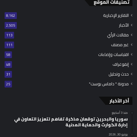
تصنيفات الموقع
التقارير الإخبارية
8٬162
الأخبار
2٬505
مقالات الرأي
113
غير مصنف
111
اقتباسات وإضاءات
58
إنفوغراف
48
حدث وتحليل
31
مدونة " داماس بوست"
25
أخر الأخبار
منذ 3 أسابيع
سوريا والبحرين توقعان مذكرة تفاهم لتعزيز التعاون في
إدارة الكوارث والحماية المدنية
يونيو 30, 2026