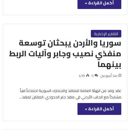
أكمل القراءة »
التقارير الإخبارية
سوريا والأردن يبحثان توسعة
منفذي نصيب وجابر وآليات الربط
بينهما
منذ أسبوعين
0
439
عقد وفد من الهيئة العامة للمنافذ والجمارك السورية اجتماعاً فنياً
مشتركاً مع الجانب الأردني في منفذ جابر الحدودي، المقابل لمنفذ…
أكمل القراءة »