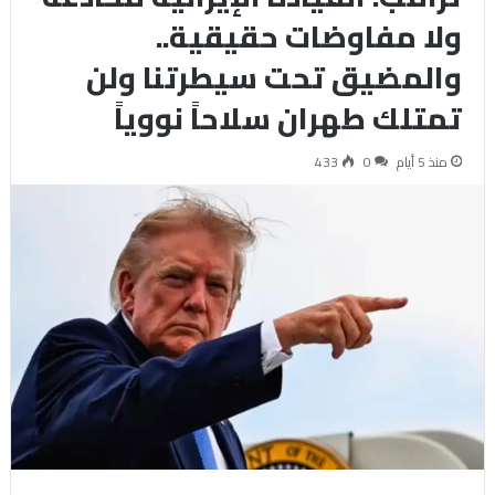
ولا مفاوضات حقيقية..
والمضيق تحت سيطرتنا ولن
تمتلك طهران سلاحاً نووياً
منذ 5 أيام
0
433