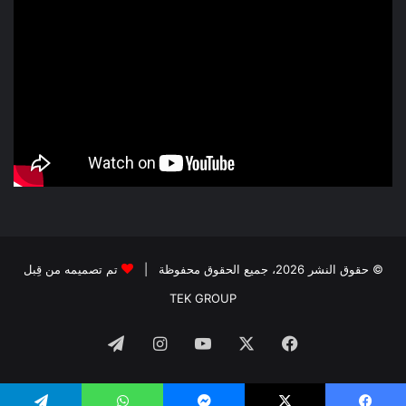
© حقوق النشر 2026، جميع الحقوق محفوظة |
تم تصميمه من قِبل
TEK GROUP
فيسبوك
‫X
‫YouTube
انستقرام
تيلقرام