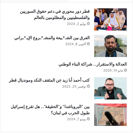
قطر دور محوري في دعم حقوق السوريين
والفلسطينيين والمظلومين بالعالم
يوليو 3, 2024
الفرق بين الشـ*ـيعة والمشـ*ـروع الإيـ*ـراني
أكتوبر 8, 2024
العدالة والاستقرار… شراكة البناء الوطني
مايو 14, 2026
كتب أحمد أبا زيد عن المثقف النكد ومونديال قطر
نوفمبر 25, 2022
بين “البروباغندا” و”الحقيقة”… هل تقرع إسرائيل
طبول الحرب في لبنان؟
يونيو 7, 2024