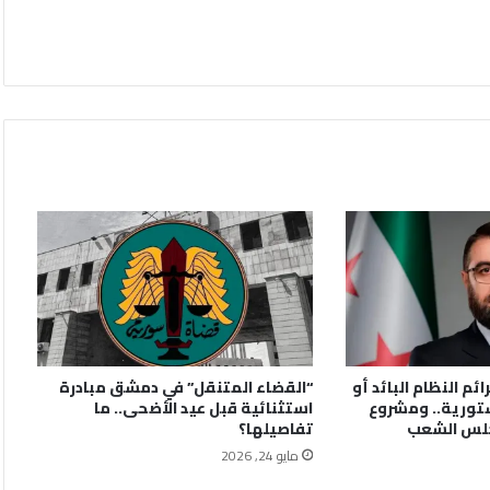
ائم النظام البائد أو
“القضاء المتنقل” في دمشق مبادرة
تورية.. ومشروع
استثنائية قبل عيد الأضحى.. ما
جلس الشعب
تفاصيلها؟
مايو 24, 2026