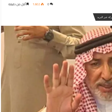
0
1٬602
أقل من دقيقة
كة عبر البريد