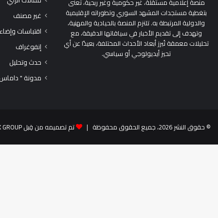
مقالات الرأي
منصة إعلامية مستقلة، غير حكومية وغير ربحية، تُعنى
بتغطية مستجدات المشهد السوري وتطوراته الإقليمية
غير مصنف
والدولية المرتبطة به. تلتزم المنصة بالحيادية والمهنية،
اقتباسات وإضاء
وتهدف إلى تقديم الأخبار في سياقاتها الدقيقة، مع
تحليلات معمقة تُبرز أبعاد الأحداث المختلفة، بعيدًا عن أي
إنفوغراف
تحيز أيديولوجي أو سياسي.
حدث وتحليل
مدونة " داماس
© حقوق النشر 2026، جميع الحقوق محفوظة |
تم تصميمه من قِبل TEK GROUP