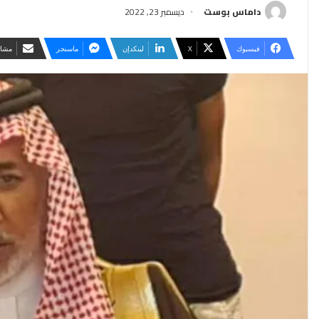
داماس بوست
ديسمبر 23, 2022
فيسبوك
‫X
لينكدإن
ماسنجر
مشار