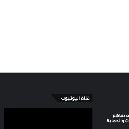
قناة اليوتيوب
ة تفاهم
رث والحماية