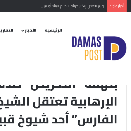
أخبار عاجلة
وزير العدل: إنكار جرائم النظام البائد أو تبريرها مخالفة دستورية
الرئيسية
الأخبار
التقارير
الرئيسية
/
التقارير الإخبارية
/
محلي
/
بتهمة “التحريض” ضدها… ميليشيا #قس
#الحسكة.
الأخبار
بتهمة “التحريض” ضده
الإرهابية تعتقل الشي
الفارس” أحد شيوخ قب