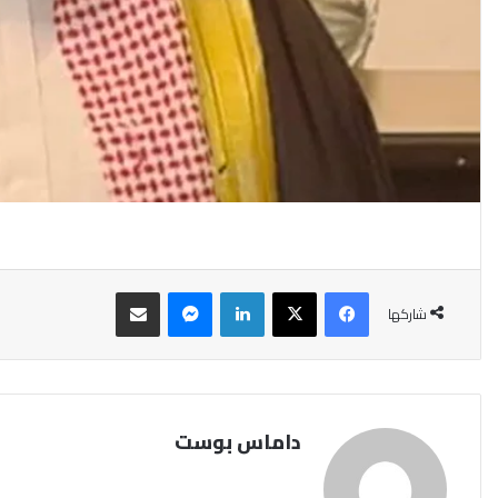
فيسبوك
‫X
لينكدإن
ماسنجر
مشاركة عبر البريد
شاركها
داماس بوست