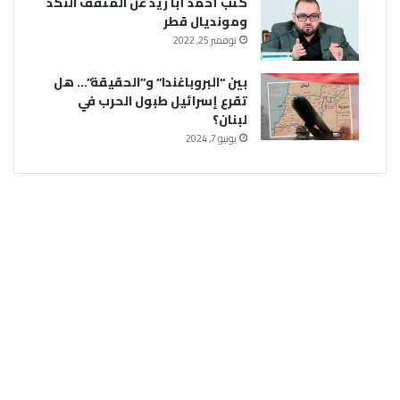
كتب أحمد أبا زيد عن المثقف النكد
ومونديال قطر
نوفمبر 25, 2022
بين “البروباغندا” و”الحقيقة”… هل
تقرع إسرائيل طبول الحرب في
لبنان؟
يونيو 7, 2024