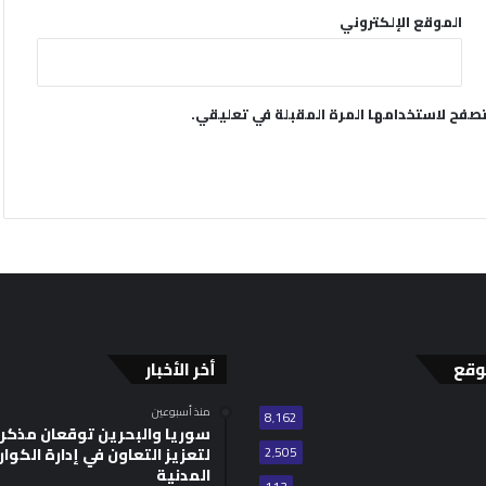
الموقع الإلكتروني
تصفح لاستخدامها المرة المقبلة في تعليقي.
وقع
أخر الأخبار
منذ أسبوعين
8٬162
سوريا والبحرين توقعان مذكر
2٬505
لتعزيز التعاون في إدارة الكوا
المدنية