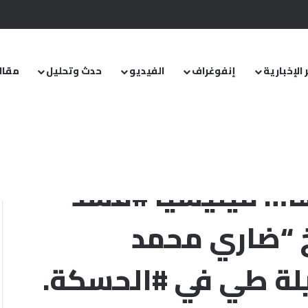
.. ومشروع قانون خاص إلى مجلس الشعب
 الإخبارية
إنفوغراف
الفيديو
حدث وتحليل
مقال
د الإرهابية تعتقل الشيخ “ضاري محمد الفارس” أحد شيوخ قبيلة طي في
ا… ميليشيا #قسد
خ “ضاري محمد
يلة طي في #الحسكة.