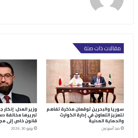
مقالات ذات صلة
سوريا والبحرين توقعان مذكرة تفاهم
وزير العدل: إنكار جر
لتعزيز التعاون في إدارة الكوارث
تبريرها مخالفة دس
والحماية المدنية
قانون خاص إلى م
منذ أسبوعين
يونيو 30, 2026