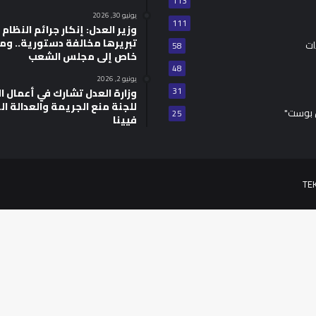
113
يونيو 30, 2026
111
وزير العدل: إنكار جرائم النظام ا
تبريرها مخالفة دستورية.. وم
ات
58
خاص إلى مجلس الشعب
48
يونيو 2, 2026
31
للجنة منع الجريمة والعدالة ال
 بوست"
25
فيينا