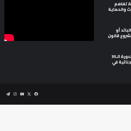
ة تفاهم
رث والحماية
لبائد أو
شروع قانون
وزارة العدل تشارك في أعمال الدورة الـ35
جنائية في
‫X
فيسبوك
‫YouTube
انستقرام
تيلقر