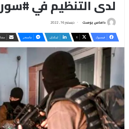
لدى التنظيم في #سوري
داماس بوست
ديسمبر 16, 2022
فيسبوك
‫X
لينكدإن
ماسنجر
مشار