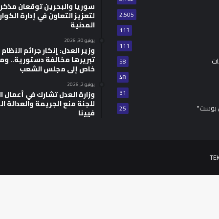
سوريا والبحرين توقعان مذكر
2٬505
لتعزيز التعاون في إدارة الكوا
المدنية
113
يونيو 30, 2026
111
وزير العدل: إنكار جرائم النظام ا
تبريرها مخالفة دستورية.. وم
ات
58
خاص إلى مجلس الشعب
48
يونيو 2, 2026
31
للجنة منع الجريمة والعدالة ال
 بوست"
25
فيينا