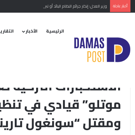
أخبار عاجلة
وزير العدل: إنكار جرائم النظام البائد أو تبريرها مخالفة دستورية
الرئيسية
الأخبار
التقارير
الرئيسية
/
الأخبار
/
إقليمي ودولي
/
مسؤول الإعلام لدى التنظيم في #سوريا وشمالي #العراق.
الأخبار
الاستخبارات التركية ت
ومقتل “سونغول تارين