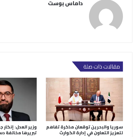
داماس بوست
مقالات ذات صلة
سوريا والبحرين توقعان مذكرة تفاهم
وزير العدل: إنكار جر
لتعزيز التعاون في إدارة الكوارث
تبريرها مخالفة دس