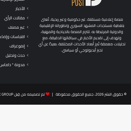
الأخبار
مقالات الرأي
منصة إعلامية مستقلة، غير حكومية وغير ربحية، تُعنى
بتغطية مستجدات المشهد السوري وتطوراته الإقليمية
غير مصنف
والدولية المرتبطة به. تلتزم المنصة بالحيادية والمهنية،
اقتباسات وإضاء
وتهدف إلى تقديم الأخبار في سياقاتها الدقيقة، مع
تحليلات معمقة تُبرز أبعاد الأحداث المختلفة، بعيدًا عن أي
إنفوغراف
تحيز أيديولوجي أو سياسي.
حدث وتحليل
مدونة " داماس
© حقوق النشر 2026، جميع الحقوق محفوظة |
تم تصميمه من قِبل TEK GROUP