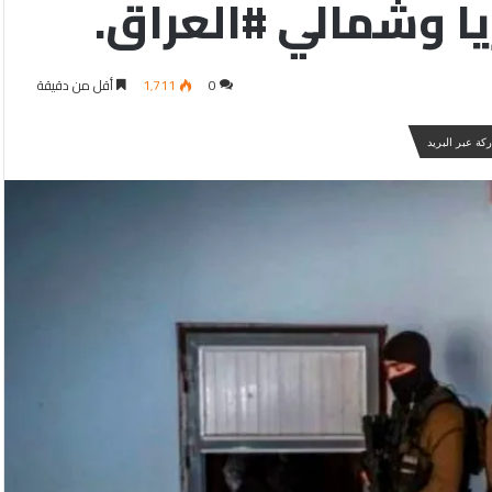
ا وشمالي #العراق.
0
1٬711
أقل من دقيقة
كة عبر البريد