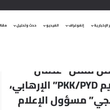
.. ومشروع قانون خاص إلى مجلس الشعب
 الإخبارية
إنفوغراف
الفيديو
حدث وتحليل
مقال
الاستخبارات التركية تعلن مقتل “عثمان موتلو” قيادي في تنظيم PKK/PYD” الإرهابي، ومقتل “سونغول تارينجي”
علن مقتل “عثمان
موتلو” قيادي في تنظيم PKK/PYD” الإرهابي،
جي” مسؤول الإعلام