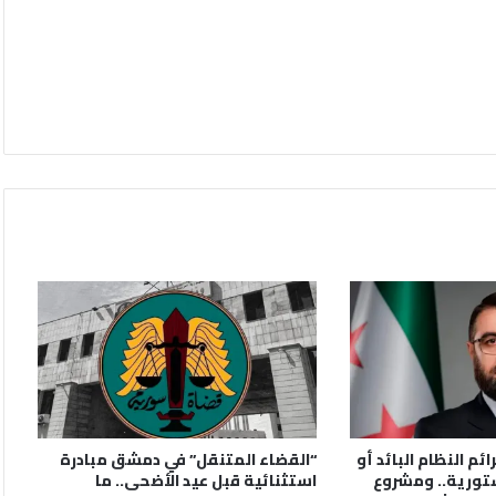
ائم النظام البائد أو
“القضاء المتنقل” في دمشق مبادرة
تورية.. ومشروع
استثنائية قبل عيد الأضحى.. ما