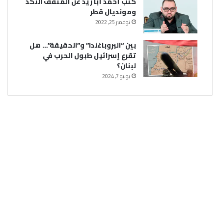
كتب أحمد أبا زيد عن المثقف النكد
ومونديال قطر
نوفمبر 25, 2022
بين “البروباغندا” و”الحقيقة”… هل
تقرع إسرائيل طبول الحرب في
لبنان؟
يونيو 7, 2024