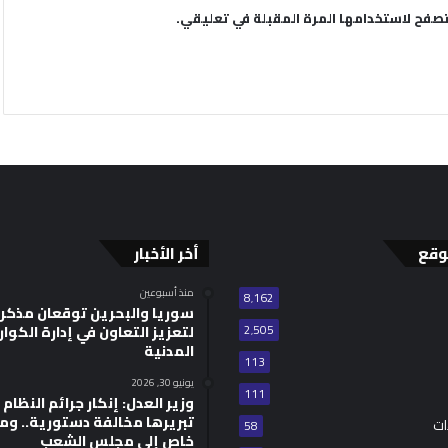
تصفح لاستخدامها المرة المقبلة في تعليقي.
وقع
أخر الأخبار
منذ أسبوعين
8٬162
سوريا والبحرين توقعان مذكر
2٬505
لتعزيز التعاون في إدارة الكوا
المدنية
113
يونيو 30, 2026
111
وزير العدل: إنكار جرائم النظام ا
تبريرها مخالفة دستورية.. وم
ات
58
خاص إلى مجلس الشعب