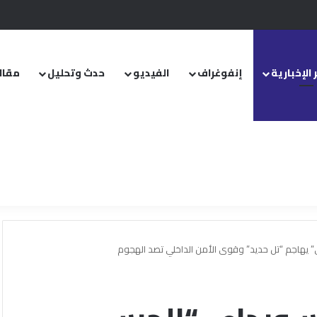
.. ومشروع قانون خاص إلى مجلس الشعب
 الإخبارية
إنفوغراف
الفيديو
حدث وتحليل
مقال
ي” يهاجم “تل حديد” وقوى الأمن الداخلي تصد الهجوم