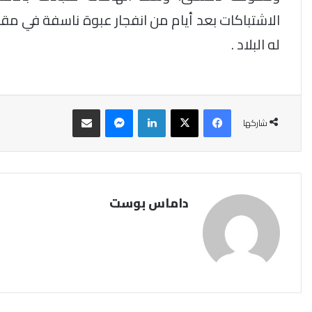
الاشتباكات بعد أيام من انفجار عبوة ناسفة في 
له البلاد .
فيسبوك
‫X
لينكدإن
ماسنجر
مشاركة عبر البريد
شاركها
داماس بوست