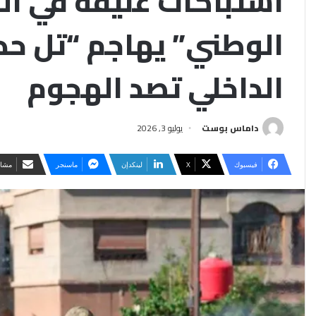
اشتباكات عنيفة في ال
الوطني” يهاجم “تل حد
الداخلي تصد الهجوم
داماس بوست
يوليو 3, 2026
فيسبوك
‫X
لينكدإن
ماسنجر
مشار