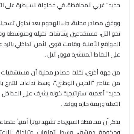
حديد” غربي المحافظة، في محاولة للسيطرة على ال
ووفق مصادر محلية، جاء الهجوم بعد تداول تسجيل
نحو التل، مستخدمين رشاشات ثقيلة ومتوسطة وقذا
المواقع الأمنية. وقامت قوى الأمن الداخلي بالرد 
على النقاط المنتشرة فوق التل .
من عناصر “الحرس الوطني”، وسط نداءات للتبرع ب
حديد” أهمية استراتيجية كونه يشرف على المداخل 
الثعلة وريمة حازم وولغا .
يذكر أن محافظة السويداء تشهد توتراً أمنياً متصا
وحكومة دمشق، وسط اتهامات متبادلة بالاعتد