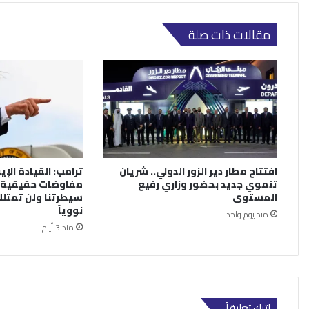
مقالات ذات صلة
افتتاح مطار دير الزور الدولي.. شريان
ترامب: القيادة الإي
تنموي جديد بحضور وزاري رفيع
مفاوضات حقيقية.
المستوى
سيطرتنا ولن تمتلك
نووياً
منذ يوم واحد
منذ 3 أيام
اترك تعليقاً