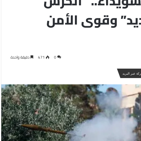
سويداء.. “الحرس
يد” وقوى الأمن
0
471
دقيقة واحدة
كة عبر البريد