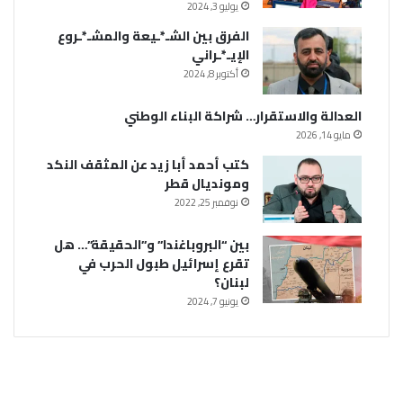
يوليو 3, 2024
الفرق بين الشـ*ـيعة والمشـ*ـروع
الإيـ*ـراني
أكتوبر 8, 2024
العدالة والاستقرار… شراكة البناء الوطني
مايو 14, 2026
كتب أحمد أبا زيد عن المثقف النكد
ومونديال قطر
نوفمبر 25, 2022
بين “البروباغندا” و”الحقيقة”… هل
تقرع إسرائيل طبول الحرب في
لبنان؟
يونيو 7, 2024