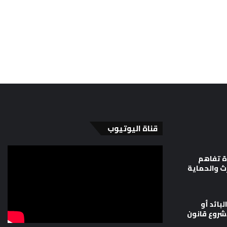
قناة اليوتيوب
ة تفاهم
رث والحماية
لبائد أو
شروع قانون