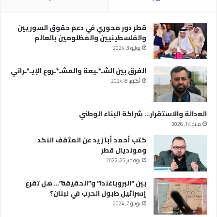
قطر دور محوري في دعم حقوق السوريين
والفلسطينيين والمظلومين بالعالم
يوليو 3, 2024
الفرق بين الشـ*ـيعة والمشـ*ـروع الإيـ*ـراني
أكتوبر 8, 2024
العدالة والاستقرار… شراكة البناء الوطني
مايو 14, 2026
كتب أحمد أبا زيد عن المثقف النكد
ومونديال قطر
نوفمبر 25, 2022
بين “البروباغندا” و”الحقيقة”… هل تقرع
إسرائيل طبول الحرب في لبنان؟
يونيو 7, 2024