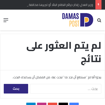
وزير العدل: إنكار جرائم النظام البائد أو تبريرها مخالفة دستورية.. ومشروع قانون خاص إلى مجلس الشعب
بحث عن
الق
لم يتم العثور على
نتائج
يبدوا أننا لم ’ نستطع أن نجد ما ’ تبحث عنه. من الممكن أن يساعدك البحث.
البحث
عن: