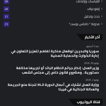
اقتباسات وإضاءات
58
إنفوغراف
48
حدث وتحليل
31
مدونة " داماس بوست"
25
أخر الأخبار
منذ 3 أسابيع
سوريا والبحرين توقعان مذكرة تفاهم لتعزيز التعاون في
إدارة الكوارث والحماية المدنية
يونيو 30, 2026
وزير العدل: إنكار جرائم النظام البائد أو تبريرها مخالفة
دستورية.. ومشروع قانون خاص إلى مجلس الشعب
يونيو 2, 2026
وزارة العدل تشارك في أعمال الدورة الـ35 للجنة منع الجريمة
والعدالة الجنائية في فيينا
قناة اليوتيوب