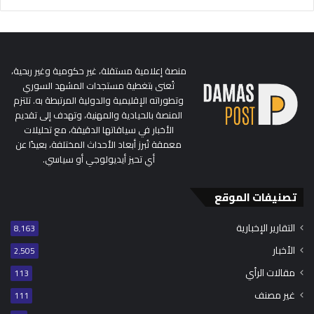
منصة إعلامية مستقلة، غير حكومية وغير ربحية،
تُعنى بتغطية مستجدات المشهد السوري
وتطوراته الإقليمية والدولية المرتبطة به. تلتزم
المنصة بالحيادية والمهنية، وتهدف إلى تقديم
الأخبار في سياقاتها الدقيقة، مع تحليلات
معمقة تُبرز أبعاد الأحداث المختلفة، بعيدًا عن
أي تحيز أيديولوجي أو سياسي.
تصنيفات الموقع
التقارير الإخبارية
8٬163
الأخبار
2٬505
مقالات الرأي
113
غير مصنف
111