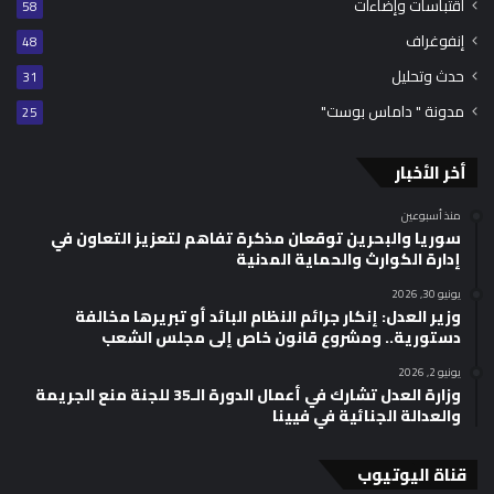
اقتباسات وإضاءات
58
إنفوغراف
48
حدث وتحليل
31
مدونة " داماس بوست"
25
أخر الأخبار
منذ أسبوعين
سوريا والبحرين توقعان مذكرة تفاهم لتعزيز التعاون في
إدارة الكوارث والحماية المدنية
يونيو 30, 2026
وزير العدل: إنكار جرائم النظام البائد أو تبريرها مخالفة
دستورية.. ومشروع قانون خاص إلى مجلس الشعب
يونيو 2, 2026
وزارة العدل تشارك في أعمال الدورة الـ35 للجنة منع الجريمة
والعدالة الجنائية في فيينا
قناة اليوتيوب