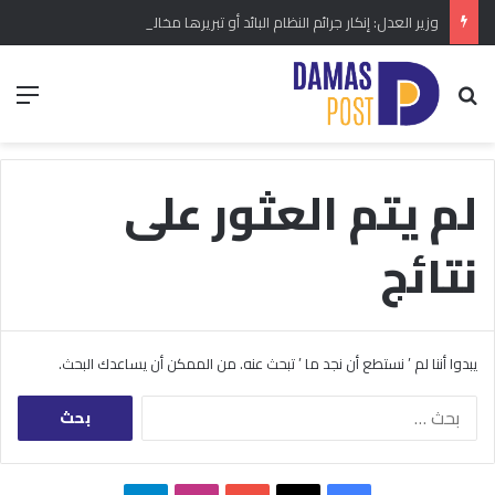
وزير العدل: إنكار جرائم النظام البائد أو تبريرها مخالفة دستورية.. ومشروع قانون خاص إلى مجلس الشعب
بحث عن
الق
لم يتم العثور على
نتائج
يبدوا أننا لم ’ نستطع أن نجد ما ’ تبحث عنه. من الممكن أن يساعدك البحث.
البحث
عن: