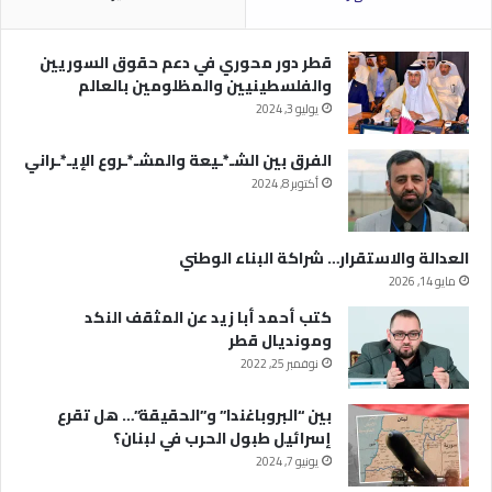
قطر دور محوري في دعم حقوق السوريين
والفلسطينيين والمظلومين بالعالم
يوليو 3, 2024
الفرق بين الشـ*ـيعة والمشـ*ـروع الإيـ*ـراني
أكتوبر 8, 2024
العدالة والاستقرار… شراكة البناء الوطني
مايو 14, 2026
كتب أحمد أبا زيد عن المثقف النكد
ومونديال قطر
نوفمبر 25, 2022
بين “البروباغندا” و”الحقيقة”… هل تقرع
إسرائيل طبول الحرب في لبنان؟
يونيو 7, 2024