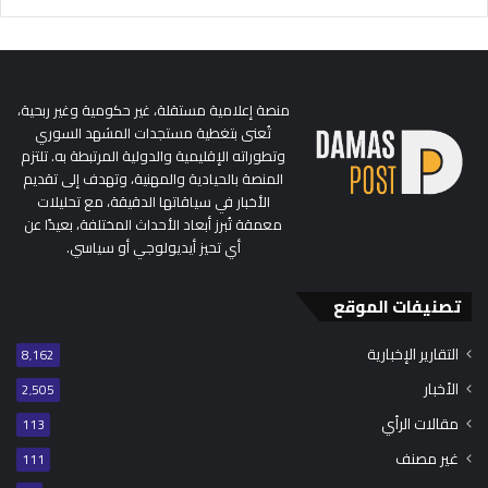
منصة إعلامية مستقلة، غير حكومية وغير ربحية،
تُعنى بتغطية مستجدات المشهد السوري
وتطوراته الإقليمية والدولية المرتبطة به. تلتزم
المنصة بالحيادية والمهنية، وتهدف إلى تقديم
الأخبار في سياقاتها الدقيقة، مع تحليلات
معمقة تُبرز أبعاد الأحداث المختلفة، بعيدًا عن
أي تحيز أيديولوجي أو سياسي.
تصنيفات الموقع
التقارير الإخبارية
8٬162
الأخبار
2٬505
مقالات الرأي
113
غير مصنف
111