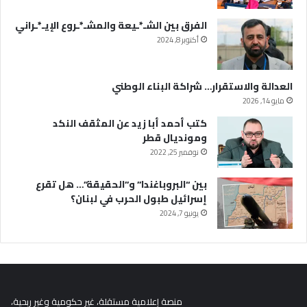
الفرق بين الشـ*ـيعة والمشـ*ـروع الإيـ*ـراني
أكتوبر 8, 2024
العدالة والاستقرار… شراكة البناء الوطني
مايو 14, 2026
كتب أحمد أبا زيد عن المثقف النكد
ومونديال قطر
نوفمبر 25, 2022
بين “البروباغندا” و”الحقيقة”… هل تقرع
إسرائيل طبول الحرب في لبنان؟
يونيو 7, 2024
منصة إعلامية مستقلة، غير حكومية وغير ربحية،