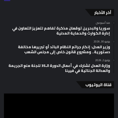
أخر الأخبار
منذ أسبوعين
سوريا والبحرين توقعان مذكرة تفاهم لتعزيز التعاون في
إدارة الكوارث والحماية المدنية
يونيو 30, 2026
وزير العدل: إنكار جرائم النظام البائد أو تبريرها مخالفة
دستورية.. ومشروع قانون خاص إلى مجلس الشعب
يونيو 2, 2026
وزارة العدل تشارك في أعمال الدورة الـ35 للجنة منع الجريمة
والعدالة الجنائية في فيينا
قناة اليوتيوب