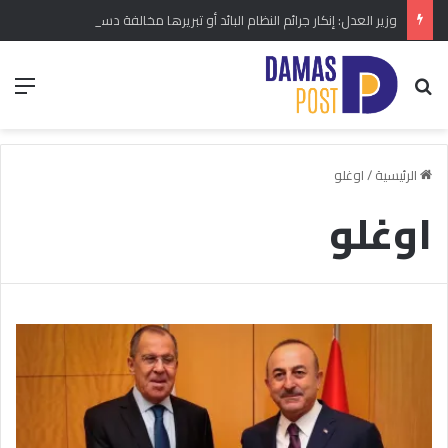
وزير العدل: إنكار جرائم النظام البائد أو تبريرها مخالفة دستورية.. ومشروع قانون خاص إلى مجلس الشعب
بحث عن
الق
الرئيسية
/
اوغلو
اوغلو