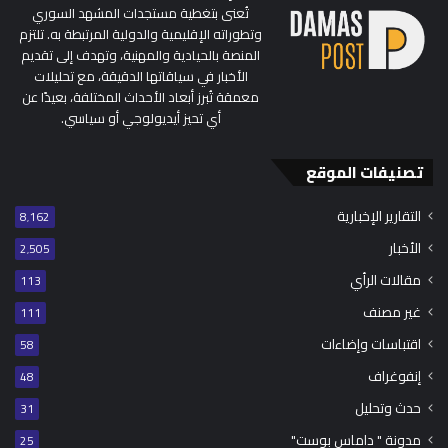
تُعنى بتغطية مستجدات المشهد السوري
وتطوراته الإقليمية والدولية المرتبطة به. تلتزم
المنصة بالحيادية والمهنية، وتهدف إلى تقديم
الأخبار في سياقاتها الدقيقة، مع تحليلات
معمقة تُبرز أبعاد الأحداث المختلفة، بعيدًا عن
أي تحيز أيديولوجي أو سياسي.
تصنيفات الموقع
التقارير الإخبارية
8٬162
الأخبار
2٬505
مقالات الرأي
113
غير مصنف
111
اقتباسات وإضاءات
58
إنفوغراف
48
حدث وتحليل
31
مدونة " داماس بوست"
25