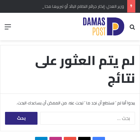
وزير العدل: إنكار جرائم النظام البائد أو تبريرها مخالفة دستورية.. ومشروع قانون خاص إلى مجلس الشعب
بحث عن
الق
لم يتم العثور على
نتائج
يبدوا أننا لم ’ نستطع أن نجد ما ’ تبحث عنه. من الممكن أن يساعدك البحث.
البحث
عن: