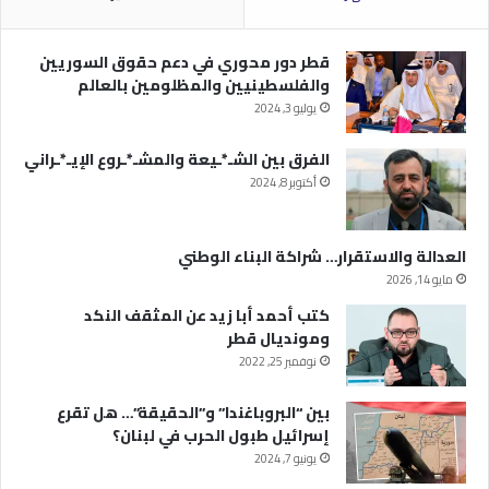
قطر دور محوري في دعم حقوق السوريين
والفلسطينيين والمظلومين بالعالم
يوليو 3, 2024
الفرق بين الشـ*ـيعة والمشـ*ـروع الإيـ*ـراني
أكتوبر 8, 2024
العدالة والاستقرار… شراكة البناء الوطني
مايو 14, 2026
كتب أحمد أبا زيد عن المثقف النكد
ومونديال قطر
نوفمبر 25, 2022
بين “البروباغندا” و”الحقيقة”… هل تقرع
إسرائيل طبول الحرب في لبنان؟
يونيو 7, 2024