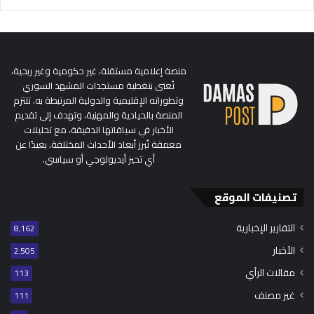
منصة إعلامية مستقلة، غير حكومية وغير ربحية،
تُعنى بتغطية مستجدات المشهد السوري
وتطوراته الإقليمية والدولية المرتبطة به. تلتزم
المنصة بالحيادية والمهنية، وتهدف إلى تقديم
الأخبار في سياقاتها الدقيقة، مع تحليلات
معمقة تُبرز أبعاد الأحداث المختلفة، بعيدًا عن
أي تحيز أيديولوجي أو سياسي.
تصنيفات الموقع
التقارير الإخبارية
8٬162
الأخبار
2٬505
مقالات الرأي
113
غير مصنف
111