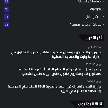
اقتباسات وإضاءات
58
إنفوغراف
48
حدث وتحليل
31
مدونة " داماس بوست"
25
أخر الأخبار
منذ 3 أسابيع
سوريا والبحرين توقعان مذكرة تفاهم لتعزيز التعاون في
إدارة الكوارث والحماية المدنية
يونيو 30, 2026
وزير العدل: إنكار جرائم النظام البائد أو تبريرها مخالفة
دستورية.. ومشروع قانون خاص إلى مجلس الشعب
يونيو 2, 2026
وزارة العدل تشارك في أعمال الدورة الـ35 للجنة منع الجريمة
والعدالة الجنائية في فيينا
قناة اليوتيوب