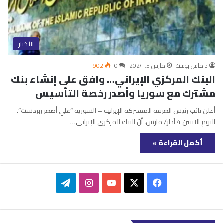
الأخبار
داماس بوست
مارس 5, 2024
0
902
البنك المركزي الإيراني… وافق على إنشاء بنك
مشترك مع سوريا وأصدر رخصة التأسيس
أعلن نائب رئيس الغرفة المشتركة الإيرانية – السورية “علي أصغر زبردست”،
اليوم الاثنين 4 آذار/ مارس، أنّ البنك المركزي الإيراني…
أكمل القراءة »
‫X
فيسبوك
‫YouTube
انستقرام
تيلقرام