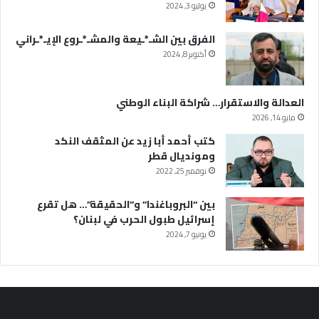
يوليو 3, 2024
الفرق بين الشـ*ـيعة والمشـ*ـروع الإيـ*ـراني
أكتوبر 8, 2024
العدالة والاستقرار… شراكة البناء الوطني
مايو 14, 2026
كتب أحمد أبا زيد عن المثقف النكد
ومونديال قطر
نوفمبر 25, 2022
بين “البروباغندا” و”الحقيقة”… هل تقرع
إسرائيل طبول الحرب في لبنان؟
يونيو 7, 2024