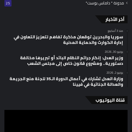
مدونة " داماس بوست"
25
أخر الأخبار
منذ 3 أسابيع
سوريا والبحرين توقعان مذكرة تفاهم لتعزيز التعاون في
إدارة الكوارث والحماية المدنية
يونيو 30, 2026
وزير العدل: إنكار جرائم النظام البائد أو تبريرها مخالفة
دستورية.. ومشروع قانون خاص إلى مجلس الشعب
يونيو 2, 2026
وزارة العدل تشارك في أعمال الدورة الـ35 للجنة منع الجريمة
والعدالة الجنائية في فيينا
قناة اليوتيوب