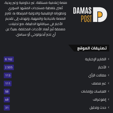
منصة إعلامية مستقلة، غير حكومية وغير ربحية،
تُعنى بتغطية مستجدات المشهد السوري
وتطوراته الإقليمية والدولية المرتبطة به. تلتزم
المنصة بالحيادية والمهنية، وتهدف إلى تقديم
الأخبار في سياقاتها الدقيقة، مع تحليلات
معمقة تُبرز أبعاد الأحداث المختلفة، بعيدًا عن
أي تحيز أيديولوجي أو سياسي.
تصنيفات الموقع
التقارير الإخبارية
8٬162
الأخبار
2٬505
مقالات الرأي
113
غير مصنف
111
اقتباسات وإضاءات
58
إنفوغراف
48
حدث وتحليل
31