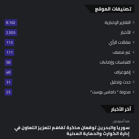
تصنيفات الموقع
التقارير الإخبارية
8٬162
الأخبار
2٬505
مقالات الرأي
113
غير مصنف
111
اقتباسات وإضاءات
58
إنفوغراف
48
حدث وتحليل
31
مدونة " داماس بوست"
25
أخر الأخبار
منذ أسبوعين
سوريا والبحرين توقعان مذكرة تفاهم لتعزيز التعاون في
إدارة الكوارث والحماية المدنية