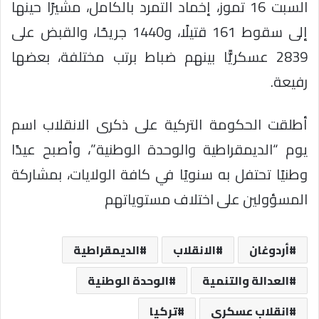
السبت 16 تموز، إخماد التمرد بالكامل، مشيرًا حينها
إلى سقوط 161 قتيلًا، و1440 جريحًا، والقبض على
2839 عسكريًّا بينهم ضباط برتب مختلفة، بعضها
رفيعة.
أطلقت الحكومة التركية على ذكرى الانقلاب اسم
يوم “الديمقراطية والوحدة الوطنية”، وأصبح عيدًا
وطنيًا تحتفل به سنويًا في كافة الولايات، بمشاركة
المسؤولين على اختلاف مستوياتهم
أردوغان
الانقلاب
الديمقراطية
العدالة والتنمية
الوحدة الوطنية
انقلاب عسكري
تركيا