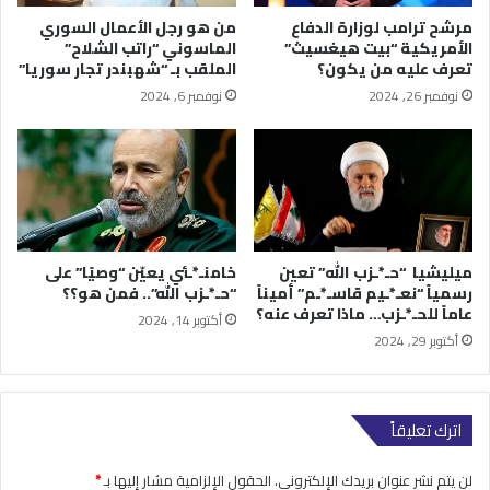
مرشح ترامب لوزارة الدفاع
من هو رجل الأعمال السوري
الأمريكية “بيت هيغسيث”
الماسوني “راتب الشلاح”
تعرف عليه من يكون؟
الملقب بـ “شهبندر تجار سوريا”
نوفمبر 26, 2024
نوفمبر 6, 2024
ميليشيا “حـ*ـزب الله” تعين
خامنـ*ـئي يعيّن “وصيًا” على
رسمياً “نعـ*ـيم قاسـ*ـم” أميناً
“حـ*ـزب الله”.. فمن هو؟؟
عاماً للحـ*ـزب… ماذا تعرف عنه؟
أكتوبر 14, 2024
أكتوبر 29, 2024
اترك تعليقاً
لن يتم نشر عنوان بريدك الإلكتروني.
الحقول الإلزامية مشار إليها بـ
*