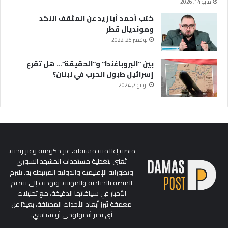
مايو 14, 2026
كتب أحمد أبا زيد عن المثقف النكد
ومونديال قطر
نوفمبر 25, 2022
بين “البروباغندا” و”الحقيقة”… هل تقرع
إسرائيل طبول الحرب في لبنان؟
يونيو 7, 2024
منصة إعلامية مستقلة، غير حكومية وغير ربحية،
تُعنى بتغطية مستجدات المشهد السوري
وتطوراته الإقليمية والدولية المرتبطة به. تلتزم
المنصة بالحيادية والمهنية، وتهدف إلى تقديم
الأخبار في سياقاتها الدقيقة، مع تحليلات
معمقة تُبرز أبعاد الأحداث المختلفة، بعيدًا عن
أي تحيز أيديولوجي أو سياسي.