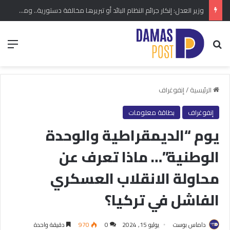
وزير العدل: إنكار جرائم النظام البائد أو تبريرها مخالفة دستورية.. ومشروع قانون خاص إلى مجلس الشعب
بحث عن
الق
الرئيسية
/
إنفوغراف
إنفوغراف
بطاقة معلومات
يوم “الديمقراطية والوحدة
الوطنية”… ماذا تعرف عن
محاولة الانقلاب العسكري
الفاشل في تركيا؟
داماس بوست
يوليو 15, 2024
0
970
دقيقة واحدة