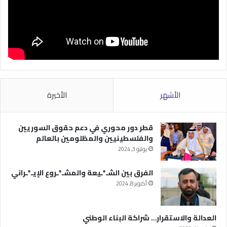
الأشهر
الأخيرة
قطر دور محوري في دعم حقوق السوريين
والفلسطينيين والمظلومين بالعالم
يوليو 3, 2024
الفرق بين الشـ*ـيعة والمشـ*ـروع الإيـ*ـراني
أكتوبر 8, 2024
العدالة والاستقرار… شراكة البناء الوطني