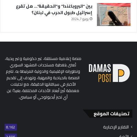
بين “البروباغندا” و”الحقيقة”… هل تقرع
إسرائيل طبول الحرب في لبنان؟
يونيو 7, 2024
منصة إعلامية مستقلة، غير حكومية وغير ربحية،
تُعنى بتغطية مستجدات المشهد السوري
وتطوراته الإقليمية والدولية المرتبطة به. تلتزم
المنصة بالحيادية والمهنية، وتهدف إلى تقديم
الأخبار في سياقاتها الدقيقة، مع تحليلات
معمقة تُبرز أبعاد الأحداث المختلفة، بعيدًا عن
أي تحيز أيديولوجي أو سياسي.
تصنيفات الموقع
التقارير الإخبارية
8٬162
الأخبار