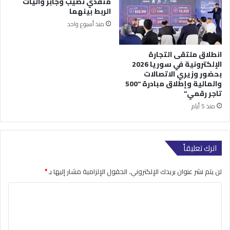
منفذي نصيب وجابر وآليات
الربط بينهما
منذ أسبوع واحد
انطلاق ملتقى التجارة
الإلكترونية في سوريا 2026
بحضور وزيري الاتصالات
والمالية وإطلاق مبادرة “500
تاجر رقمي”
منذ 5 أيام
اترك تعليقاً
لن يتم نشر عنوان بريدك الإلكتروني.
الحقول الإلزامية مشار إليها بـ
*
ا
ل
ت