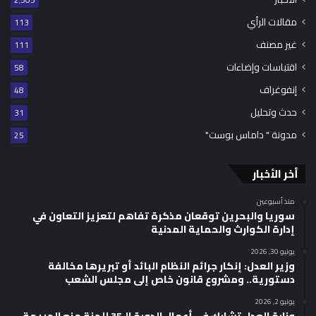
2٬505
مقالات الرأي
113
غير مصنف
111
اقتباسات وإضاءات
58
إنفوغراف
48
حدث وتحليل
31
مدونة " داماس بوست"
25
أخر الأخبار
منذ أسبوعين
سوريا والبحرين توقعان مذكرة تفاهم لتعزيز التعاون في
إدارة الكوارث والحماية المدنية
يونيو 30, 2026
وزير العدل: إنكار جرائم النظام البائد أو تبريرها مخالفة
دستورية.. ومشروع قانون خاص إلى مجلس الشعب
يونيو 2, 2026