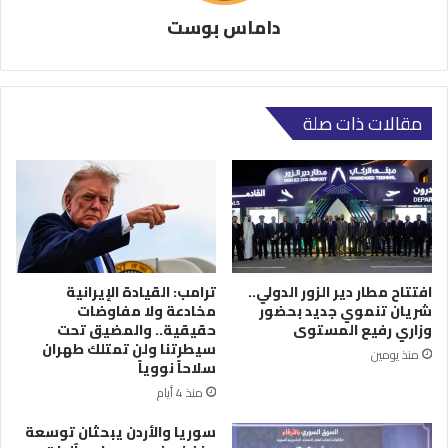
داماس بوست
مقالات ذات صلة
افتتاح مطار دير الزور الدولي..
ترامب: القيادة الإيرانية
شريان تنموي جديد بحضور
مخادعة ولا مفاوضات
وزاري رفيع المستوى
حقيقية.. والمضيق تحت
سيطرتنا ولن تمتلك طهران
منذ يومين
سلاحاً نووياً
منذ 4 أيام
سوريا والأردن يبحثان توسعة