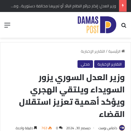
وزير العدل: إنكار جرائم النظام البائد أو تبريرها مخالفة دستورية.. ومشروع قانون خاص إلى مجلس الشعب
بحث عن
الق
الرئيسية
/
التقارير الإخبارية
التقارير الإخبارية
محلي
وزير العدل السوري يزور
السويداء ويلتقي الهجري
ويؤكد أهمية تعزيز استقلال
القضاء
داماس بوست
ديسمبر 30, 2024
0
763
دقيقة واحدة