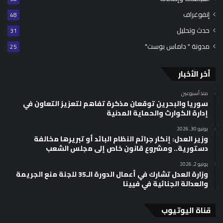
إنفوغراف
48
حدث وتحليل
31
مدونة " داماس بوست"
25
أخر الأخبار
منذ أسبوعين
سوريا والبحرين توقعان مذكرة تفاهم لتعزيز التعاون في
إدارة الكوارث والحماية المدنية
يونيو 30, 2026
وزير العدل: إنكار جرائم النظام البائد أو تبريرها مخالفة
دستورية.. ومشروع قانون خاص إلى مجلس الشعب
يونيو 2, 2026
وزارة العدل تشارك في أعمال الدورة الـ35 للجنة منع الجريمة
والعدالة الجنائية في فيينا
قناة اليوتيوب