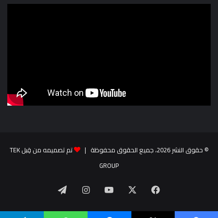
© حقوق النشر 2026، جميع الحقوق محفوظة |
تم تصميمه من قِبل TEK
GROUP
‫X
فيسبوك
‫YouTube
انستقرام
تيلقرام