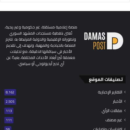
منصة إعلامية مستقلة، غير حكومية وغير ربحية،
تُعنى بتغطية مستجدات المشهد السوري
وتطوراته الإقليمية والدولية المرتبطة به. تلتزم
المنصة بالحيادية والمهنية، وتهدف إلى تقديم
الأخبار في سياقاتها الدقيقة، مع تحليلات
معمقة تُبرز أبعاد الأحداث المختلفة، بعيدًا عن
أي تحيز أيديولوجي أو سياسي.
تصنيفات الموقع
التقارير الإخبارية
8٬162
الأخبار
2٬505
مقالات الرأي
113
غير مصنف
111
اقتباسات وإضاءات
58