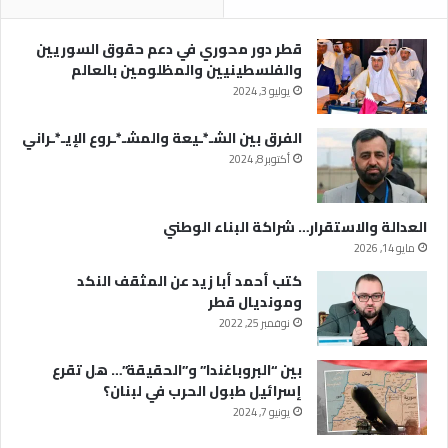
قطر دور محوري في دعم حقوق السوريين
والفلسطينيين والمظلومين بالعالم
يوليو 3, 2024
الفرق بين الشـ*ـيعة والمشـ*ـروع الإيـ*ـراني
أكتوبر 8, 2024
العدالة والاستقرار… شراكة البناء الوطني
مايو 14, 2026
كتب أحمد أبا زيد عن المثقف النكد
ومونديال قطر
نوفمبر 25, 2022
بين “البروباغندا” و”الحقيقة”… هل تقرع
إسرائيل طبول الحرب في لبنان؟
يونيو 7, 2024