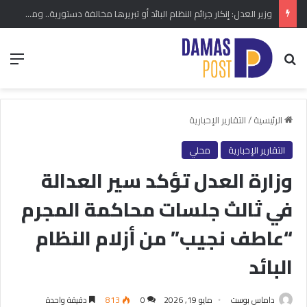
وزير العدل: إنكار جرائم النظام البائد أو تبريرها مخالفة دستورية.. ومشروع قانون خاص إلى مجلس الشعب
بحث عن
الق
الرئيسية
/
التقارير الإخبارية
التقارير الإخبارية
محلي
وزارة العدل تؤكد سير العدالة
في ثالث جلسات محاكمة المجرم
“عاطف نجيب” من أزلام النظام
البائد
داماس بوست
مايو 19, 2026
0
813
دقيقة واحدة