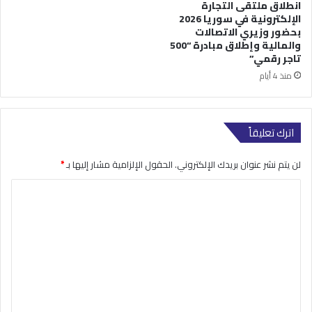
انطلاق ملتقى التجارة
الإلكترونية في سوريا 2026
بحضور وزيري الاتصالات
والمالية وإطلاق مبادرة “500
تاجر رقمي”
منذ 4 أيام
اترك تعليقاً
لن يتم نشر عنوان بريدك الإلكتروني.
الحقول الإلزامية مشار إليها بـ
*
ا
ل
ت
ع
ل
ي