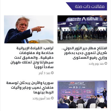
مقالات ذات صلة
افتتاح مطار دير الزور الدولي..
ترامب: القيادة الإيرانية
شريان تنموي جديد بحضور
مخادعة ولا مفاوضات
وزاري رفيع المستوى
حقيقية.. والمضيق تحت
سيطرتنا ولن تمتلك طهران
منذ يوم واحد
سلاحاً نووياً
منذ 3 أيام
سوريا والأردن يبحثان توسعة
منفذي نصيب وجابر وآليات
الربط بينهما
منذ أسبوع واحد