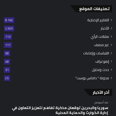
تصنيفات الموقع
التقارير الإخبارية
8٬162
الأخبار
2٬505
مقالات الرأي
113
غير مصنف
111
اقتباسات وإضاءات
58
إنفوغراف
48
حدث وتحليل
31
مدونة " داماس بوست"
25
أخر الأخبار
منذ أسبوعين
سوريا والبحرين توقعان مذكرة تفاهم لتعزيز التعاون في
إدارة الكوارث والحماية المدنية