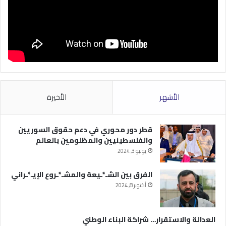
الأشهر
الأخيرة
قطر دور محوري في دعم حقوق السوريين
والفلسطينيين والمظلومين بالعالم
يوليو 3, 2024
الفرق بين الشـ*ـيعة والمشـ*ـروع الإيـ*ـراني
أكتوبر 8, 2024
العدالة والاستقرار… شراكة البناء الوطني