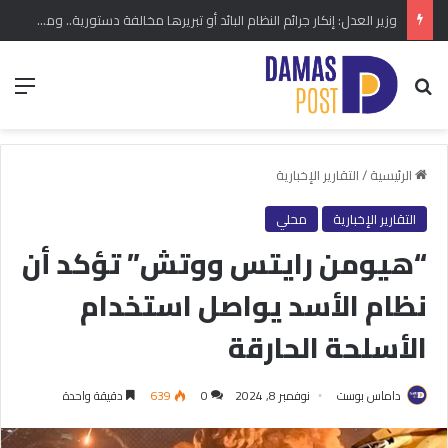
وزير العدل: إنكار جرائم النظام البائد أو تبريرها مخالفة دستورية.. ومشروع قانون خاص إلى مجلس الشعب
بحث عن
الق
الرئيسية
/
التقارير الإخبارية
التقارير الإخبارية
محلي
“هيومن رايتس ووتش” تؤكد أن
نظام الأسد يواصل استخدام
الأسلحة الحارقة
داماس بوست
نوفمبر 8, 2024
0
639
دقيقة واحدة