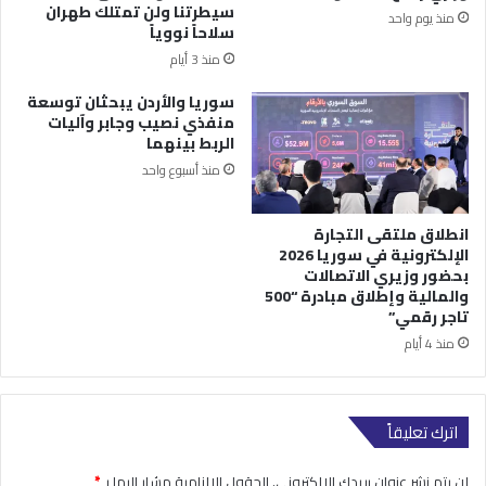
سيطرتنا ولن تمتلك طهران
منذ يوم واحد
سلاحاً نووياً
منذ 3 أيام
سوريا والأردن يبحثان توسعة
منفذي نصيب وجابر وآليات
الربط بينهما
منذ أسبوع واحد
انطلاق ملتقى التجارة
الإلكترونية في سوريا 2026
بحضور وزيري الاتصالات
والمالية وإطلاق مبادرة “500
تاجر رقمي”
منذ 4 أيام
اترك تعليقاً
لن يتم نشر عنوان بريدك الإلكتروني.
الحقول الإلزامية مشار إليها بـ
*