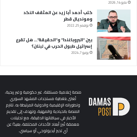
مايو 14, 2026
كتب أحمد أبا زيد عن المثقف النكد
ومونديال قطر
نوفمبر 25, 2022
بين “البروباغندا” و”الحقيقة”… هل تقرع
إسرائيل طبول الحرب في لبنان؟
يونيو 7, 2024
منصة إعلامية مستقلة، غير حكومية وغير ربحية،
تُعنى بتغطية مستجدات المشهد السوري
وتطوراته الإقليمية والدولية المرتبطة به. تلتزم
المنصة بالحيادية والمهنية، وتهدف إلى تقديم
الأخبار في سياقاتها الدقيقة، مع تحليلات
معمقة تُبرز أبعاد الأحداث المختلفة، بعيدًا عن
أي تحيز أيديولوجي أو سياسي.