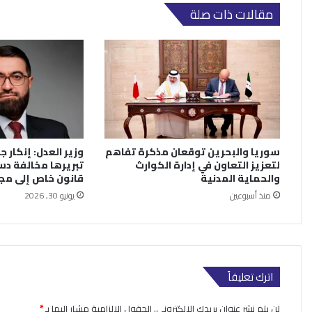
مقالات ذات صلة
سوريا والبحرين توقعان مذكرة تفاهم
وزير العدل: إنكار جر
لتعزيز التعاون في إدارة الكوارث
تبريرها مخالفة دس
والحماية المدنية
قانون خاص إلى م
منذ أسبوعين
يونيو 30, 2026
اترك تعليقاً
لن يتم نشر عنوان بريدك الإلكتروني.
الحقول الإلزامية مشار إليها بـ
*