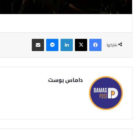
فيسبوك
‫X
لينكدإن
ماسنجر
مشاركة عبر البريد
شاركها
داماس بوست