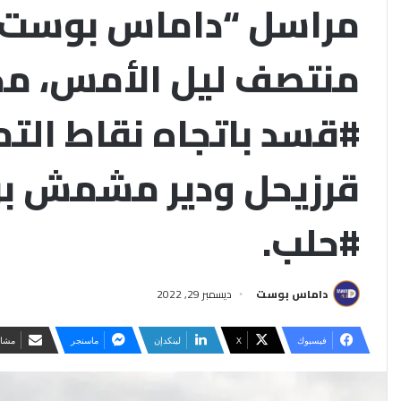
مراسل “داماس بوست”
منتصف ليل الأمس، مح
#قسد باتجاه نقاط الت
قرزيحل ودير مشمش بر
#حلب.
داماس بوست
ديسمبر 29, 2022
فيسبوك
‫X
لينكدإن
ماسنجر
مشار