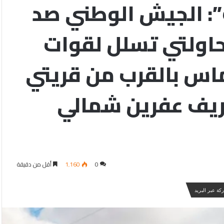
: الجيش الوطني صد
اولتي تسلل لقوات
ماس بالقرب من قريتي
يف عفرين شمالي
0
1٬160
أقل من دقيقة
كة عبر البريد