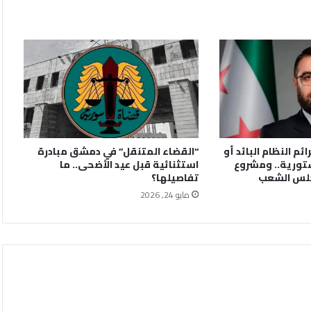
ائم النظام البائد أو
“القضاء المتنقل” في دمشق مبادرة
تورية.. ومشروع
استثنائية قبل عيد الأضحى.. ما
جلس الشعب
تفاصيلها؟
مايو 24, 2026