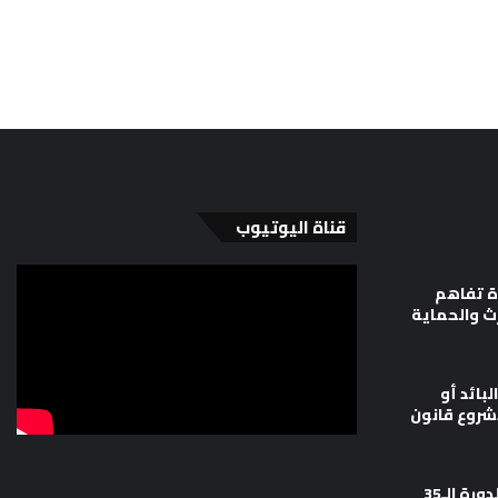
قناة اليوتيوب
ة تفاهم
رث والحماية
لبائد أو
شروع قانون
وزارة العدل تشارك في أعمال الدورة الـ35