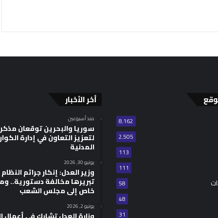
وقع
أخر الأخبار
منذ أسبوعين
8٬162
سوريا والبحرين توقعان مذكر
2٬505
لتعزيز التعاون في إدارة الكوا
المدنية
113
يونيو 30, 2026
111
وزير العدل: إنكار جرائم النظام ا
تبريرها مخالفة دستورية.. وم
ات
58
خاص إلى مجلس الشعب
48
يونيو 2, 2026
31