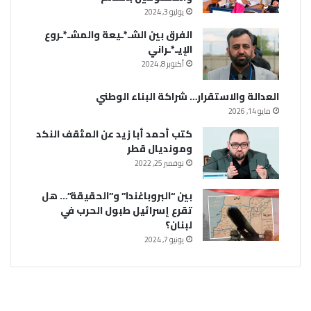
يوليو 3, 2024
الفرق بين الشـ*ـيعة والمشـ*ـروع
الإيـ*ـراني
أكتوبر 8, 2024
العدالة والاستقرار… شراكة البناء الوطني
مايو 14, 2026
كتب أحمد أبا زيد عن المثقف النكد
ومونديال قطر
نوفمبر 25, 2022
بين “البروباغندا” و”الحقيقة”… هل
تقرع إسرائيل طبول الحرب في
لبنان؟
يونيو 7, 2024