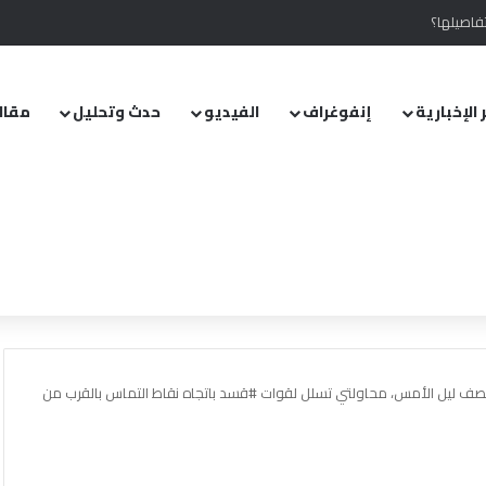
فاصيلها؟
 الإخبارية
إنفوغراف
الفيديو
حدث وتحليل
مقال
ف ليل الأمس، محاولتي تسلل لقوات #قسد باتجاه نقاط التماس بالقرب من