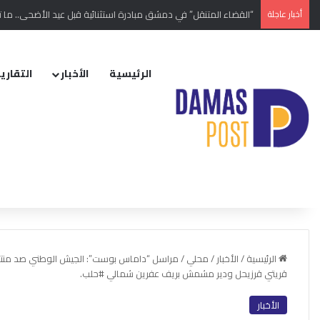
أخبار عاجلة
“القضاء المتنقل” في دمشق مبادرة استثنائية قبل عيد الأضحى.. ما ت
الرئيسية
الأخبار
التقارير
الرئيسية
/
الأخبار
/
محلي
/
مراسل “داماس بوست”: الجيش الوطني صد منتص
قريتي قرزيحل ودير مشمش بريف عفرين شمالي #حلب.
الأخبار