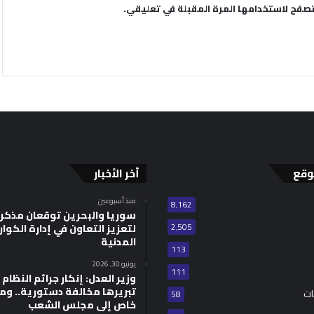
تصفح لاستخدامها المرة المقبلة في تعليقي.
وقع
أخر الأخبار
منذ أسبوعين
8٬162
سوريا والبحرين توقعان مذكر
2٬505
لتعزيز التعاون في إدارة الكوا
المدنية
113
يونيو 30, 2026
111
وزير العدل: إنكار جرائم النظام ا
تبريرها مخالفة دستورية.. وم
ات
58
خاص إلى مجلس الشعب