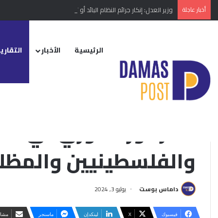
أخبار عاجلة
وزير العدل: إنكار جرائم النظام البائد أو تبريرها مخالفة دستورية
الرئيسية
الأخبار
التقارير
الرئيسية
/
التقارير الإخبارية
/
قطر دور محوري في دعم حقوق السوريين والف
إقليمي ودولي
التقارير الإخبارية
محلي
قطر دور محوري في دع
والفلسطينيين والمظلو
داماس بوست
يوليو 3, 2024
فيسبوك
‫X
لينكدإن
ماسنجر
مشار