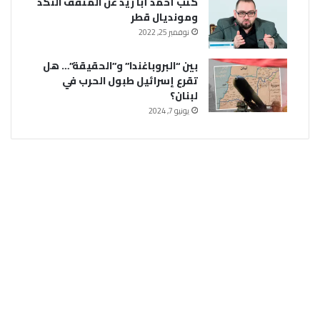
كتب أحمد أبا زيد عن المثقف النكد
ومونديال قطر
نوفمبر 25, 2022
بين “البروباغندا” و”الحقيقة”… هل
تقرع إسرائيل طبول الحرب في
لبنان؟
يونيو 7, 2024