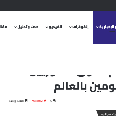
.. ومشروع قانون خاص إلى مجلس الشعب
 الإخبارية
إنفوغراف
الفيديو
حدث وتحليل
مقال
لسطينيين والمظلومين بالعالم
م حقوق السوريين
مين بالعالم
0
753٬882
دقيقة واحدة
كة عبر البريد