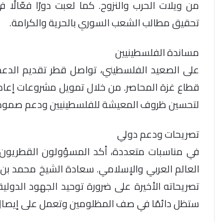
من ويلات الحرب والنزوح. كما لعبت دورًا فعّالً
تحقيق مطالب الشعب السوري بالحرية والكرامة.
مساندة الفلسطينيين
على الصعيد الفلسطيني، تواصل قطر تقديم الدع
قطاع غزة المحاصر. من خلال تمويل مشروعات إعادة
لتحسين ظروف المعيشة للفلسطينيين ودعم صموده
تصريحات ودعم دولي
في مناسبات متعددة، أكد المسؤولون القطريون 
العالم العربي والإسلامي. سعادة الشيخ محمد بن ع
تصريحاته الأخيرة على ضرورة توحيد الجهود الدولي
ستظل دائمًا في صف المظلومين وتعمل على إيصال 