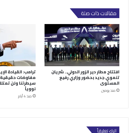
مقالات ذات صلة
افتتاح مطار دير الزور الدولي.. شريان
ترامب: القيادة الإي
تنموي جديد بحضور وزاري رفيع
مفاوضات حقيقية.
المستوى
سيطرتنا ولن تمتلك
نووياً
منذ يومين
منذ 4 أيام
اترك تعليقاً