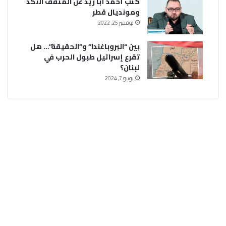
كتب أحمد أبا زيد عن المثقف النكد
ومونديال قطر
نوفمبر 25, 2022
بين “البروباغندا” و”الحقيقة”… هل
تقرع إسرائيل طبول الحرب في
لبنان؟
يونيو 7, 2024