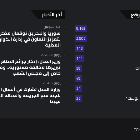
وقع
أخر الأخبار
منذ أسبوعين
8٬162
سوريا والبحرين توقعان مذكر
2٬505
لتعزيز التعاون في إدارة الكوا
المدنية
113
يونيو 30, 2026
111
وزير العدل: إنكار جرائم النظام ا
تبريرها مخالفة دستورية.. وم
ات
58
خاص إلى مجلس الشعب
48
يونيو 2, 2026
31
للجنة منع الجريمة والعدالة ال
 بوست"
25
فيينا