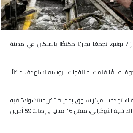
لقوات الروسية، أمس الإثنين 27 حزيران/ يونيو، تجمعًا تجاريًا مكتظًا بالسكان في مدينة
ًا عنيفًا قامت به القوات الروسية استهدف مكانًا
سية استهدفت مركز تسوق بمدينة “كريمينتشوك” فيه
في حين أعلن مستشار وزير الداخلية الأوكراني، مقتل 16 مدنيا و إصابة 59 آخرين