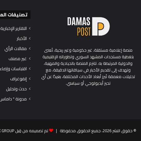
تصنيفات الم
التقارير الإخبارية
الأخبار
مقالات الرأي
منصة إعلامية مستقلة، غير حكومية وغير ربحية، تُعنى
بتغطية مستجدات المشهد السوري وتطوراته الإقليمية
غير مصنف
والدولية المرتبطة به. تلتزم المنصة بالحيادية والمهنية،
اقتباسات وإضاء
وتهدف إلى تقديم الأخبار في سياقاتها الدقيقة، مع
تحليلات معمقة تُبرز أبعاد الأحداث المختلفة، بعيدًا عن أي
إنفوغراف
تحيز أيديولوجي أو سياسي.
حدث وتحليل
مدونة " داماس
© حقوق النشر 2026، جميع الحقوق محفوظة |
تم تصميمه من قِبل TEK GROUP