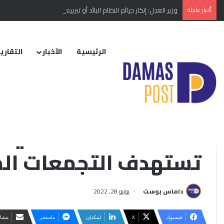
أخبار عاجلة
وزير العدل: إنكار جرائم النظام البائد أو تبريرها مخالفة دستورية
الرئيسية
الأخبار
التقارير
الرئيسية
/
الأخبار
/
إقليمي ودولي
/
على غرار هجماتها في سوريا… روسيا تس
التقارير الإخبارية
على غرار هجماتها في 
تستهدف التجمعات المد
داماس بوست
يونيو 28, 2022
فيسبوك
‫X
لينكدإن
ماسنجر
مشار