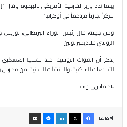
بينما ندد وزير الخارجية الأمريكي بالهجوم وقال “إن
مركزاً تجارياً مزدحماً في أوكرانيا”.
ومن جهته، قال رئيس الوزراء البريطاني، بوري
الروسي فلاديمير بوتين.
التجمعات السكنية، والمنشآت المدنية، من مدارس 
#داماس_بوست
فيسبوك
‫X
لينكدإن
ماسنجر
مشاركة عبر البريد
شاركها