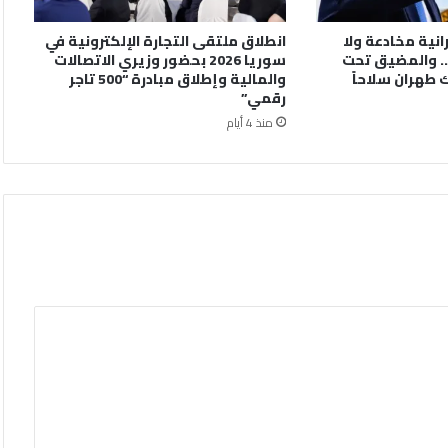
رانية مخادعة ولا
انطلاق ملتقى التجارة الإلكترونية في
. والمضيق تحت
سوريا 2026 بحضور وزيري الاتصالات
 طهران سلاحاً
والمالية وإطلاق مبادرة “500 تاجر
رقمي”
منذ 4 أيام