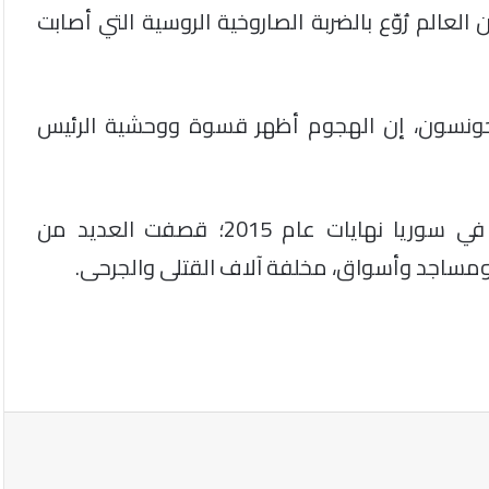
 العالم رُوّع بالضربة الصاروخية الروسية التي أصابت
س جونسون، إن الهجوم أظهر قسوة ووحشية الرئيس
يذكر أن القوات الروسية، منذ تدخلها العسكري في سوريا نهايات عام 2015؛ قصفت العديد من
ومساجد وأسواق، مخلفة آلاف القتلى والجرحى.