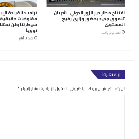
افتتاح مطار دير الزور الدولي.. شريان
ترامب: القيادة الإي
تنموي جديد بحضور وزاري رفيع
مفاوضات حقيقية.
المستوى
سيطرتنا ولن تمتلك
نووياً
منذ يوم واحد
منذ 3 أيام
اترك تعليقاً
لن يتم نشر عنوان بريدك الإلكتروني.
الحقول الإلزامية مشار إليها بـ
*
ا
ل
ت
ع
ل