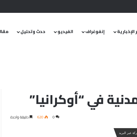
.. ومشروع قانون خاص إلى مجلس الشعب
 الإخبارية
إنفوغراف
الفيديو
حدث وتحليل
مقال
تهدف التجمعات المدنية في “أوكرانيا”
سوريا… روسيا
نية في “أوكرانيا”
0
620
دقيقة واحدة
كة عبر البريد