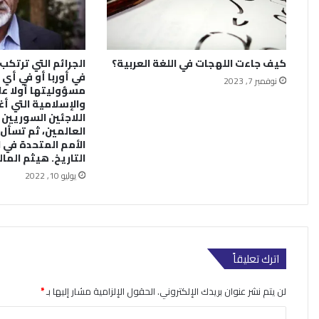
كيف جاءت اللهجات في اللغة العربية؟
الجرائم التي ترتكب 
في أوربا أو في أي 
نوفمبر 7, 2023
مسؤوليتها أولا على
والإسلامية التي أغ
اللاجئين السوريين
العالمين، ثم تسأل 
الأمم المتحدة في 
التاريخ. هيثم المال
يوليو 10, 2022
اترك تعليقاً
لن يتم نشر عنوان بريدك الإلكتروني.
الحقول الإلزامية مشار إليها بـ
*
ا