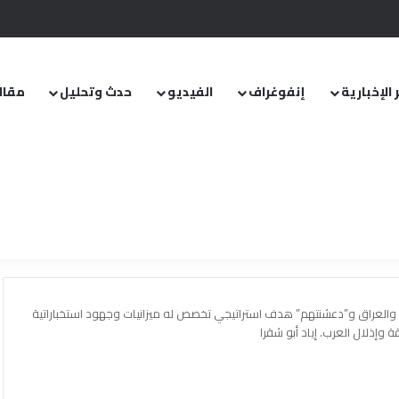
.. ومشروع قانون خاص إلى مجلس الشعب
 الإخبارية
إنفوغراف
الفيديو
حدث وتحليل
مقال
ا والعراق و”دعشنتهم” هدف استراتيجي تخصص له ميزانيات وجهود استخباراتية
وإذلال العرب. إياد أبو شقرا