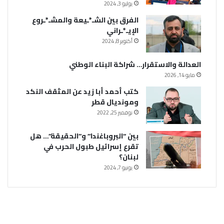
يوليو 3, 2024
الفرق بين الشـ*ـيعة والمشـ*ـروع
الإيـ*ـراني
أكتوبر 8, 2024
العدالة والاستقرار… شراكة البناء الوطني
مايو 14, 2026
كتب أحمد أبا زيد عن المثقف النكد
ومونديال قطر
نوفمبر 25, 2022
بين “البروباغندا” و”الحقيقة”… هل
تقرع إسرائيل طبول الحرب في
لبنان؟
يونيو 7, 2024