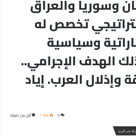
ان وسوريا والعراق
راتيجي تخصص له
اراتية وسياسية
لك الهدف الإجرامي..
وإذلال العرب. إياد
0
1٬194
أقل من دقيقة
كة عبر البريد