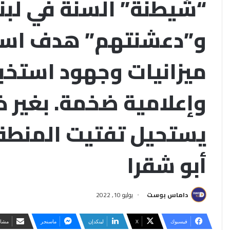
“شيطنة” السنّة في لبن
و”دعشنتهم” هدف است
ميزانيات وجهود استخب
وإعلامية ضخمة. بغير ذ
يستحيل تفتيت المنطقة 
أبو شقرا
داماس بوست
يوليو 10, 2022
فيسبوك
‫X
لينكدإن
ماسنجر
مشار