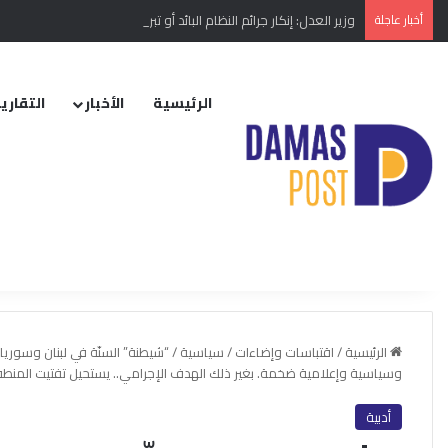
أخبار عاجلة
وزير العدل: إنكار جرائم النظام البائد أو تبريرها مخالفة دستورية
الرئيسية
الأخبار
التقارير
الرئيسية
/
اقتباسات وإضاءات
/
سياسية
/
“شيطنة” السنّة في لبنان وسوري
وسياسية وإعلامية ضخمة. بغير ذلك الهدف الإجرامي.. يستحيل تفتيت المنطقة 
أدبية