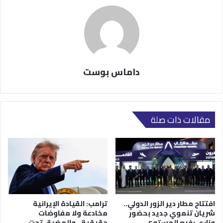
داماس بوست
مقالات ذات صلة
افتتاح مطار دير الزور الدولي..
ترامب: القيادة الإيرانية
شريان تنموي جديد بحضور
مخادعة ولا مفاوضات
وزاري رفيع المستوى
حقيقية.. والمضيق تحت