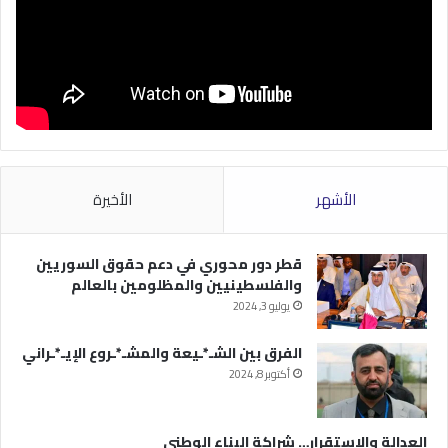
الأشهر
الأخيرة
قطر دور محوري في دعم حقوق السوريين
والفلسطينيين والمظلومين بالعالم
يوليو 3, 2024
الفرق بين الشـ*ـيعة والمشـ*ـروع الإيـ*ـراني
أكتوبر 8, 2024
العدالة والاستقرار… شراكة البناء الوطني