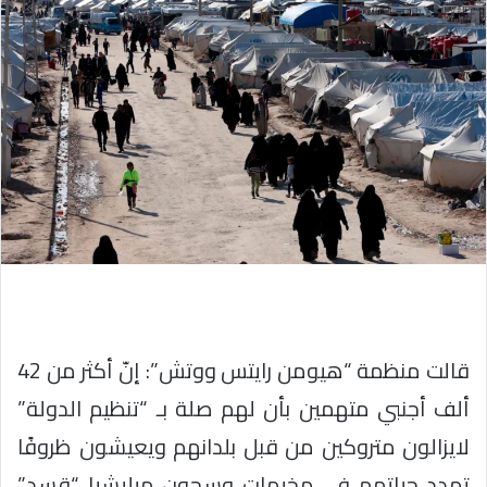
قالت منظمة “هيومن رايتس ووتش”: إنّ أكثر من 42
ألف أجنبي متهمين بأن لهم صلة بـ “تنظيم الدولة”
لايزالون متروكين من قبل بلدانهم ويعيشون ظروفًا
تهدد حياتهم في مخيمات وسجون ميليشيا “قسد”