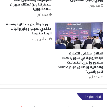
سيطرتنا ولن تمتلك طهران
منذ يومين
سلاحاً نووياً
منذ 4 أيام
سوريا والأردن يبحثان توسعة
منفذي نصيب وجابر وآليات
الربط بينهما
منذ أسبوع واحد
انطلاق ملتقى التجارة
الإلكترونية في سوريا 2026
بحضور وزيري الاتصالات
والمالية وإطلاق مبادرة “500
تاجر رقمي”
منذ 5 أيام
اترك تعليقاً