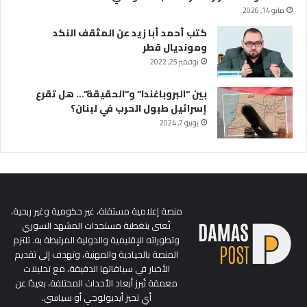
مايو 14, 2026
كتب أحمد أبا زيد عن المثقف النكد
ومونديال قطر
نوفمبر 25, 2022
بين “البروباغندا” و”الحقيقة”… هل تقرع
إسرائيل طبول الحرب في لبنان؟
يونيو 7, 2024
منصة إعلامية مستقلة، غير حكومية وغير ربحية،
تُعنى بتغطية مستجدات المشهد السوري
وتطوراته الإقليمية والدولية المرتبطة به. تلتزم
المنصة بالحيادية والمهنية، وتهدف إلى تقديم
الأخبار في سياقاتها الدقيقة، مع تحليلات
معمقة تُبرز أبعاد الأحداث المختلفة، بعيدًا عن
أي تحيز أيديولوجي أو سياسي.