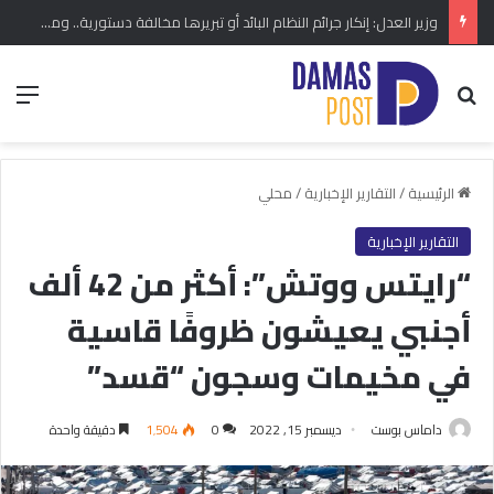
وزير العدل: إنكار جرائم النظام البائد أو تبريرها مخالفة دستورية.. ومشروع قانون خاص إلى مجلس الشعب
بحث عن
الق
الرئيسية
/
التقارير الإخبارية
/
محلي
التقارير الإخبارية
“رايتس ووتش”: أكثر من 42 ألف
أجنبي يعيشون ظروفًا قاسية
في مخيمات وسجون “قسد”
داماس بوست
ديسمبر 15, 2022
0
1٬504
دقيقة واحدة