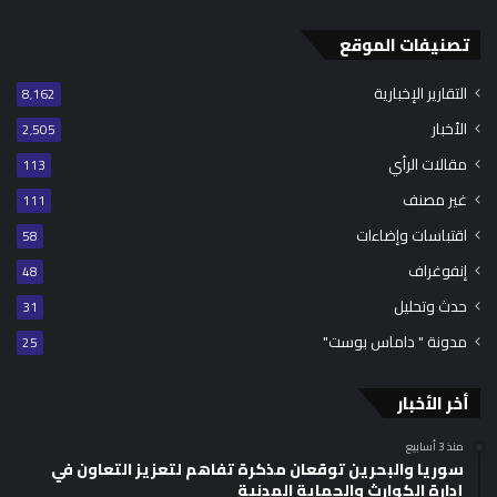
تصنيفات الموقع
التقارير الإخبارية
8٬162
الأخبار
2٬505
مقالات الرأي
113
غير مصنف
111
اقتباسات وإضاءات
58
إنفوغراف
48
حدث وتحليل
31
مدونة " داماس بوست"
25
أخر الأخبار
منذ 3 أسابيع
سوريا والبحرين توقعان مذكرة تفاهم لتعزيز التعاون في
إدارة الكوارث والحماية المدنية