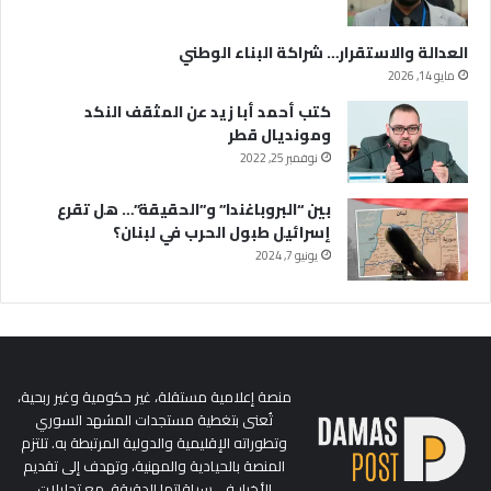
العدالة والاستقرار… شراكة البناء الوطني
مايو 14, 2026
كتب أحمد أبا زيد عن المثقف النكد
ومونديال قطر
نوفمبر 25, 2022
بين “البروباغندا” و”الحقيقة”… هل تقرع
إسرائيل طبول الحرب في لبنان؟
يونيو 7, 2024
منصة إعلامية مستقلة، غير حكومية وغير ربحية،
تُعنى بتغطية مستجدات المشهد السوري
وتطوراته الإقليمية والدولية المرتبطة به. تلتزم
المنصة بالحيادية والمهنية، وتهدف إلى تقديم
الأخبار في سياقاتها الدقيقة، مع تحليلات