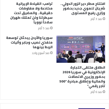
افتتاح مطار دير الزور الدولي..
ترامب: القيادة الإيرانية
شريان تنموي جديد بحضور
مخادعة ولا مفاوضات
وزاري رفيع المستوى
حقيقية.. والمضيق تحت
سيطرتنا ولن تمتلك طهران
منذ 3 أيام
سلاحاً نووياً
منذ 5 أيام
سوريا والأردن يبحثان توسعة
منفذي نصيب وجابر وآليات
الربط بينهما
منذ أسبوع واحد
انطلاق ملتقى التجارة
الإلكترونية في سوريا 2026
بحضور وزيري الاتصالات
والمالية وإطلاق مبادرة “500
تاجر رقمي”
منذ 6 أيام