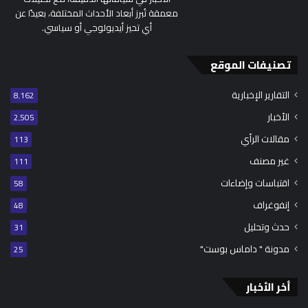
معمقة تُبرز أبعاد الأحداث المختلفة، بعيدًا عن
أي تحيز أيديولوجي أو سياسي.
تصنيفات الموقع
التقارير الإخبارية
8٬162
الأخبار
2٬505
مقالات الرأي
113
غير مصنف
111
اقتباسات وإضاءات
58
إنفوغراف
48
حدث وتحليل
31
مدونة " داماس بوست"
25
أخر الأخبار