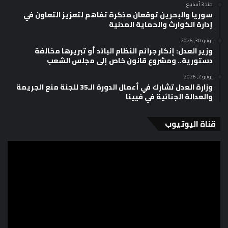
منذ 3 أسابيع
سوريا والبحرين توقعان مذكرة تفاهم لتعزيز التعاون في
إدارة الكوارث والحماية المدنية
يونيو 30, 2026
وزير العدل: إنكار جرائم النظام البائد أو تبريرها مخالفة
دستورية.. ومشروع قانون خاص إلى مجلس الشعب
يونيو 2, 2026
وزارة العدل تشارك في أعمال الدورة الـ35 للجنة منع الجريمة
والعدالة الجنائية في فيينا
قناة اليوتيوب