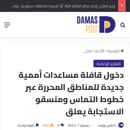
وزير العدل: إنكار جرائم النظام البائد أو تبريرها مخالفة دستورية.. ومشروع قانون خاص إلى مجلس الشعب
بحث عن
الق
الرئيسية
/
الأخبار
/
محلي
التقارير الإخبارية
دخول قافلة مساعدات أممية
جديدة للمناطق المحررة عبر
خطوط التماس ومنسقو
الاستجابة يعلق
داماس بوست
ديسمبر 1, 2022
0
980
دقيقة واحدة