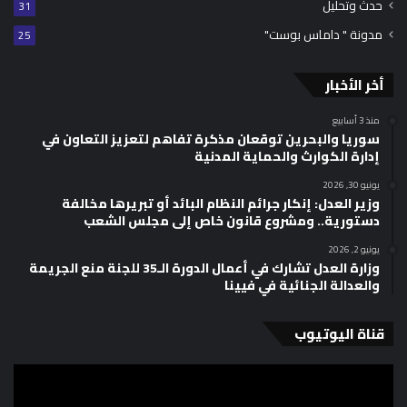
حدث وتحليل
31
مدونة " داماس بوست"
25
أخر الأخبار
منذ 3 أسابيع
سوريا والبحرين توقعان مذكرة تفاهم لتعزيز التعاون في
إدارة الكوارث والحماية المدنية
يونيو 30, 2026
وزير العدل: إنكار جرائم النظام البائد أو تبريرها مخالفة
دستورية.. ومشروع قانون خاص إلى مجلس الشعب
يونيو 2, 2026
وزارة العدل تشارك في أعمال الدورة الـ35 للجنة منع الجريمة
والعدالة الجنائية في فيينا
قناة اليوتيوب