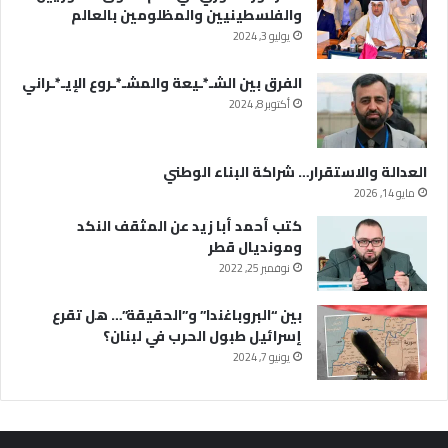
والفلسطينيين والمظلومين بالعالم
يوليو 3, 2024
الفرق بين الشـ*ـيعة والمشـ*ـروع الإيـ*ـراني
أكتوبر 8, 2024
العدالة والاستقرار… شراكة البناء الوطني
مايو 14, 2026
كتب أحمد أبا زيد عن المثقف النكد
ومونديال قطر
نوفمبر 25, 2022
بين “البروباغندا” و”الحقيقة”… هل تقرع
إسرائيل طبول الحرب في لبنان؟
يونيو 7, 2024