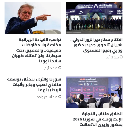
افتتاح مطار دير الزور الدولي..
ترامب: القيادة الإيرانية
شريان تنموي جديد بحضور
مخادعة ولا مفاوضات
وزاري رفيع المستوى
حقيقية.. والمضيق تحت
سيطرتنا ولن تمتلك طهران
منذ 3 أيام
سلاحاً نووياً
منذ 5 أيام
سوريا والأردن يبحثان توسعة
منفذي نصيب وجابر وآليات
الربط بينهما
منذ أسبوع واحد
انطلاق ملتقى التجارة
الإلكترونية في سوريا 2026
بحضور وزيري الاتصالات