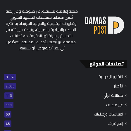
منصة إعلامية مستقلة، غير حكومية وغير ربحية،
تُعنى بتغطية مستجدات المشهد السوري
وتطوراته الإقليمية والدولية المرتبطة به. تلتزم
المنصة بالحيادية والمهنية، وتهدف إلى تقديم
الأخبار في سياقاتها الدقيقة، مع تحليلات
معمقة تُبرز أبعاد الأحداث المختلفة، بعيدًا عن
أي تحيز أيديولوجي أو سياسي.
تصنيفات الموقع
التقارير الإخبارية
8٬162
الأخبار
2٬505
مقالات الرأي
113
غير مصنف
111
اقتباسات وإضاءات
58
إنفوغراف
48