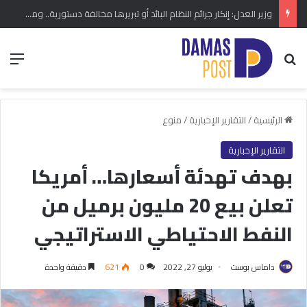
وزير العدل: إنكار جرائم النظام البائد أو تبريرها مخالفة دستورية.. ومشروع قانون خاص إلى مجلس الشعب
بحث عن
الق
الرئيسية
/
التقارير الإخبارية
/
منوع
التقارير الإخبارية
بهدف تهدئة أسعارها… أمريكا
تعلن بيع 20 مليون برميل من
النفط الاحتياطي الاستراتيجي
داماس بوست
يوليو 27, 2022
0
621
دقيقة واحدة