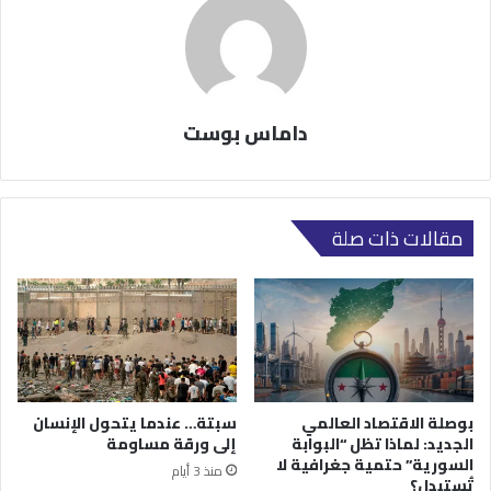
داماس بوست
مقالات ذات صلة
بوصلة الاقتصاد العالمي
سبتة… عندما يتحول الإنسان
الجديد: لماذا تظل “البوابة
إلى ورقة مساومة
السورية” حتمية جغرافية لا
منذ 3 أيام
تُستبدل؟