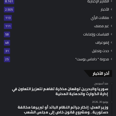
التقارير الإخبارية
8٬161
الأخبار
2٬505
مقالات الرأي
113
غير مصنف
111
اقتباسات وإضاءات
58
إنفوغراف
48
حدث وتحليل
31
مدونة " داماس بوست"
25
أخر الأخبار
منذ أسبوعين
سوريا والبحرين توقعان مذكرة تفاهم لتعزيز التعاون في
إدارة الكوارث والحماية المدنية
يونيو 30, 2026
وزير العدل: إنكار جرائم النظام البائد أو تبريرها مخالفة
دستورية.. ومشروع قانون خاص إلى مجلس الشعب