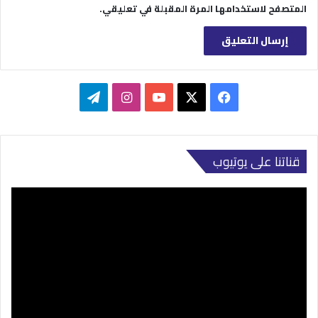
المتصفح لاستخدامها المرة المقبلة في تعليقي.
‫X
فيسبوك
‫YouTube
انستقرام
تيلقرام
قناتنا على يوتيوب