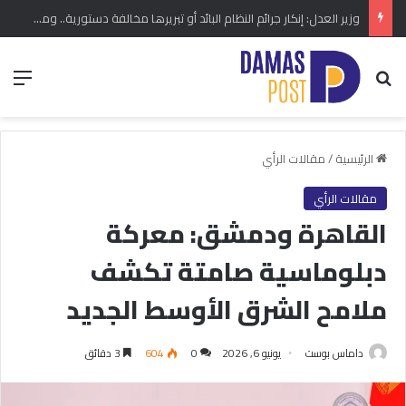
وزير العدل: إنكار جرائم النظام البائد أو تبريرها مخالفة دستورية.. ومشروع قانون خاص إلى مجلس الشعب
بحث عن
الق
الرئيسية
/
مقالات الرأي
مقالات الرأي
القاهرة ودمشق: معركة
دبلوماسية صامتة تكشف
ملامح الشرق الأوسط الجديد
داماس بوست
يونيو 6, 2026
0
604
3 دقائق