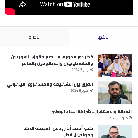
الأشهر
الأخيرة
قطر دور محوري في دعم حقوق السوريين
والفلسطينيين والمظلومين بالعالم
يوليو 3, 2024
الفرق بين الشـ*ـيعة والمشـ*ـروع الإيـ*ـراني
أكتوبر 8, 2024
العدالة والاستقرار… شراكة البناء الوطني
مايو 14, 2026
كتب أحمد أبا زيد عن المثقف النكد
ومونديال قطر