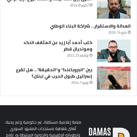
أكتوبر 8, 2024
العدالة والاستقرار… شراكة البناء الوطني
مايو 14, 2026
كتب أحمد أبا زيد عن المثقف النكد
ومونديال قطر
نوفمبر 25, 2022
بين “البروباغندا” و”الحقيقة”… هل تقرع
إسرائيل طبول الحرب في لبنان؟
يونيو 7, 2024
منصة إعلامية مستقلة، غير حكومية وغير ربحية،
تُعنى بتغطية مستجدات المشهد السوري
وتطوراته الإقليمية والدولية المرتبطة به. تلتزم