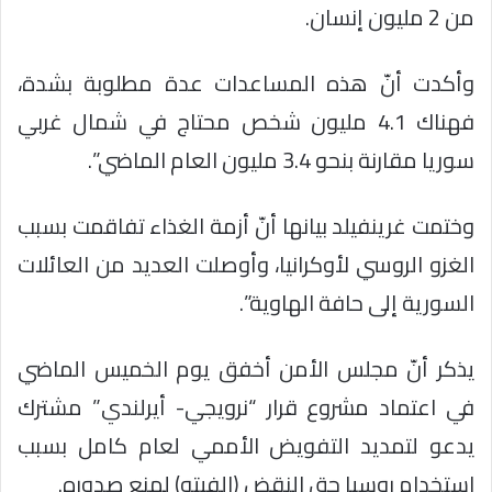
من 2 مليون إنسان.
وأكدت أنّ هذه المساعدات عدة مطلوبة بشدة،
فهناك 4.1 مليون شخص محتاج في شمال غربي
سوريا مقارنة بنحو 3.4 مليون العام الماضي”.
وختمت غرينفيلد بيانها أنّ أزمة الغذاء تفاقمت بسبب
الغزو الروسي لأوكرانيا، وأوصلت العديد من العائلات
السورية إلى حافة الهاوية”.
يذكر أنّ مجلس الأمن أخفق يوم الخميس الماضي
في اعتماد مشروع قرار “نرويجي- أيرلندي” مشترك
يدعو لتمديد التفويض الأممي لعام كامل بسبب
استخدام روسيا حق النقض (الفيتو) لمنع صدوره.