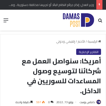
وزير العدل: إنكار جرائم النظام البائد أو تبريرها مخالفة دستورية.. ومشروع قانون خاص إلى مجلس الشعب
بحث عن
الق
الرئيسية
/
الأخبار
/
إقليمي ودولي
التقارير الإخبارية
أمريكا: سنواصل العمل مع
شركائنا لتوسيع وصول
المساعدات للسوريين في
الداخل.
داماس بوست
يوليو 13, 2022
0
597
دقيقة واحدة