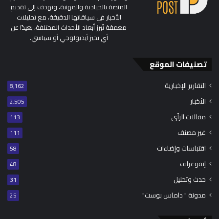
المنصة بالحيادية والمهنية، وتهدف إلى تقديم
الأخبار في سياقاتها الدقيقة، مع تحليلات
معمقة تُبرز أبعاد الأحداث المختلفة، بعيدًا عن
أي تحيز أيديولوجي أو سياسي.
تصنيفات الموقع
التقارير الإخبارية
8٬162
الأخبار
2٬505
مقالات الرأي
113
غير مصنف
111
اقتباسات وإضاءات
58
إنفوغراف
48
حدث وتحليل
31
مدونة " داماس بوست"
25