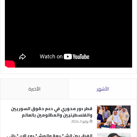
الأشهر
الأخيرة
قطر دور محوري في دعم حقوق السوريين
والفلسطينيين والمظلومين بالعالم
يوليو 3, 2024
الفرق بين الشـ*ـيعة والمشـ*ـروع الإيـ*ـراني