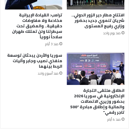
افتتاح مطار دير الزور الدولي..
ترامب: القيادة الإيرانية
شريان تنموي جديد بحضور
مخادعة ولا مفاوضات
وزاري رفيع المستوى
حقيقية.. والمضيق تحت
سيطرتنا ولن تمتلك طهران
منذ يوم واحد
سلاحاً نووياً
منذ 3 أيام
سوريا والأردن يبحثان توسعة
منفذي نصيب وجابر وآليات
الربط بينهما
منذ أسبوع واحد
انطلاق ملتقى التجارة
الإلكترونية في سوريا 2026
بحضور وزيري الاتصالات
والمالية وإطلاق مبادرة “500
تاجر رقمي”
منذ 4 أيام