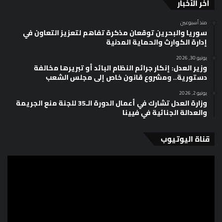
أخر الأخبار
منذ أسبوعين
سوريا والبحرين توقعان مذكرة تفاهم لتعزيز التعاون في
إدارة الكوارث والحماية المدنية
يونيو 30, 2026
وزير العدل: إنكار جرائم النظام البائد أو تبريرها مخالفة
دستورية.. ومشروع قانون خاص إلى مجلس الشعب
يونيو 2, 2026
وزارة العدل تشارك في أعمال الدورة الـ35 للجنة منع الجريمة
والعدالة الجنائية في فيينا
قناة اليوتيوب