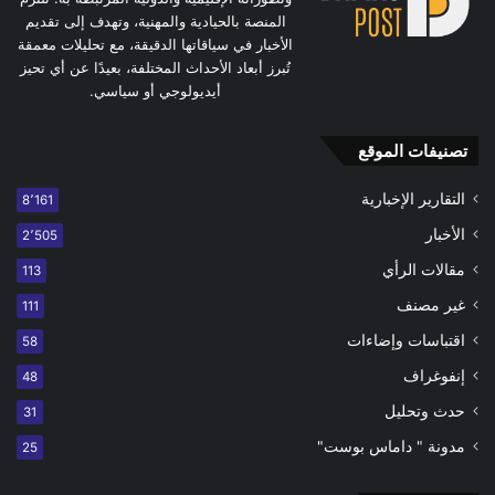
المنصة بالحيادية والمهنية، وتهدف إلى تقديم
الأخبار في سياقاتها الدقيقة، مع تحليلات معمقة
تُبرز أبعاد الأحداث المختلفة، بعيدًا عن أي تحيز
أيديولوجي أو سياسي.
تصنيفات الموقع
التقارير الإخبارية
8٬161
الأخبار
2٬505
مقالات الرأي
113
غير مصنف
111
اقتباسات وإضاءات
58
إنفوغراف
48
حدث وتحليل
31
مدونة " داماس بوست"
25