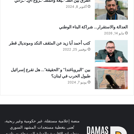
الفرق بين الشـ*ـيعة والمشـ*ـروع الإيـ*ـراني
أكتوبر 8, 2024
العدالة والاستقرار… شراكة البناء الوطني
مايو 14, 2026
كتب أحمد أبا زيد عن المثقف النكد ومونديال قطر
نوفمبر 25, 2022
بين “البروباغندا” و”الحقيقة”… هل تقرع إسرائيل
طبول الحرب في لبنان؟
يونيو 7, 2024
منصة إعلامية مستقلة، غير حكومية وغير ربحية،
تُعنى بتغطية مستجدات المشهد السوري
وتطوراته الإقليمية والدولية المرتبطة به. تلتزم