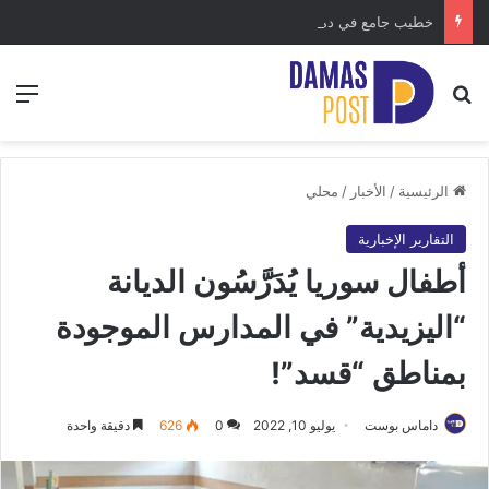
خطيب جامع في دمشق يتهم “أهل ريف دمشق” بسرقته ويحرض على إطلاق النار عليهم.. شكوى رسمية بالتحريض والكراهية
بحث عن
الق
الرئيسية
/
الأخبار
/
محلي
التقارير الإخبارية
أطفال سوريا يُدَرَّسُون الديانة
“اليزيدية” في المدارس الموجودة
بمناطق “قسد”!
داماس بوست
يوليو 10, 2022
0
626
دقيقة واحدة