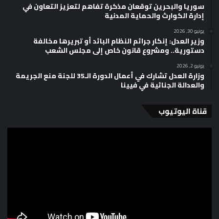
سوريا والبحرين توقعان مذكرة تفاهم لتعزيز التعاون في
إدارة الكوارث والحماية المدنية
يونيو 30, 2026
وزير العدل: إنكار جرائم النظام البائد أو تبريرها مخالفة
دستورية.. ومشروع قانون خاص إلى مجلس الشعب
يونيو 2, 2026
وزارة العدل تشارك في أعمال الدورة الـ35 للجنة منع الجريمة
والعدالة الجنائية في فيينا
قناة اليوتيوب