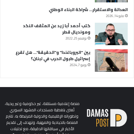
العدالة والاستقرار… شراكة البناء الوطني
مايو 14, 2026
كتب أحمد أبا زيد عن المثقف النكد
ومونديال قطر
نوفمبر 25, 2022
بين “البروباغندا” و”الحقيقة”… هل تقرع
إسرائيل طبول الحرب في لبنان؟
يونيو 7, 2024
منصة إعلامية مستقلة، غير حكومية وغير ربحية،
تُعنى بتغطية مستجدات المشهد السوري
وتطوراته الإقليمية والدولية المرتبطة به. تلتزم
المنصة بالحيادية والمهنية، وتهدف إلى تقديم
الأخبار في سياقاتها الدقيقة، مع تحليلات