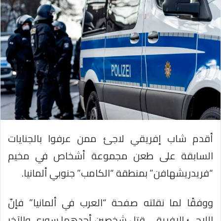
أقدم شاب إفريقي لاجئ ممن عرفوا بالجنايات
السابقة على طعن مجموعة أشخاص في مخيم
“فريدريشهافن” بمنطقة “الكامب” جنوبي ألمانيا.
ووفقًا لما نقلته صفحة “العرب في ألمانيا” فإنّ
اللاجئ الإفريقي قتل شخصين أحدهما سوري والآخر