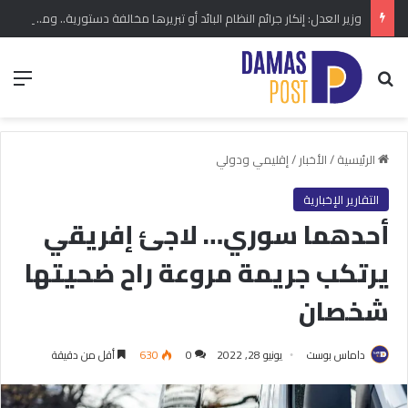
وزير العدل: إنكار جرائم النظام البائد أو تبريرها مخالفة دستورية.. ومشروع قانون خاص إلى مجلس الشعب
بحث عن
الق
الرئيسية
/
الأخبار
/
إقليمي ودولي
التقارير الإخبارية
أحدهما سوري… لاجئ إفريقي
يرتكب جريمة مروعة راح ضحيتها
شخصان
داماس بوست
يونيو 28, 2022
0
630
أقل من دقيقة