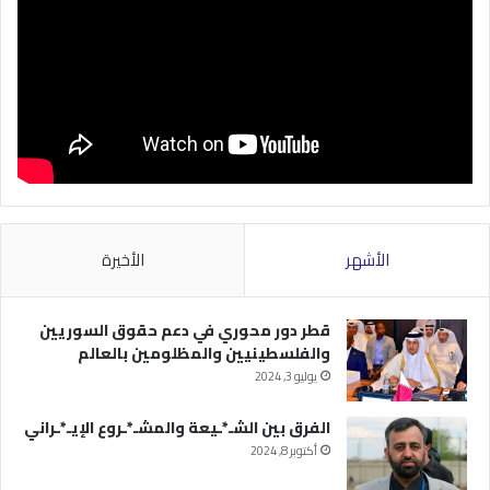
الأشهر
الأخيرة
قطر دور محوري في دعم حقوق السوريين
والفلسطينيين والمظلومين بالعالم
يوليو 3, 2024
الفرق بين الشـ*ـيعة والمشـ*ـروع الإيـ*ـراني
أكتوبر 8, 2024