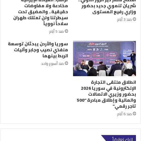
شريان تنموي جديد بحضور
مخادعة ولا مفاوضات
وزاري رفيع المستوى
حقيقية.. والمضيق تحت
سيطرتنا ولن تمتلك طهران
منذ 3 أيام
سلاحاً نووياً
منذ 5 أيام
سوريا والأردن يبحثان توسعة
منفذي نصيب وجابر وآليات
الربط بينهما
منذ أسبوع واحد
انطلاق ملتقى التجارة
الإلكترونية في سوريا 2026
بحضور وزيري الاتصالات
والمالية وإطلاق مبادرة “500
تاجر رقمي”
منذ 6 أيام
اترك تعليقاً