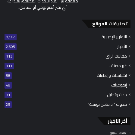
معمقة تُبرز أبعاد الأحداث المختلفة، بعيدًا عن
أي تحيز أيديولوجي أو سياسي.
تصنيفات الموقع
التقارير الإخبارية
8٬162
الأخبار
2٬505
مقالات الرأي
113
غير مصنف
111
اقتباسات وإضاءات
58
إنفوغراف
48
حدث وتحليل
31
مدونة " داماس بوست"
25
أخر الأخبار
منذ 3 أسابيع