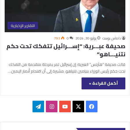
التقارير الإخبارية
داماس بوست
يوليو 30, 2024
0
793
صحيفة عبـ.ـرية: “إسـ.ـرائيل تتفكك تحت حكم
نتنيـ.ـاهو”
قالت صحيفة “هآرتس” العبرية: إن إسرائيل تمر بمرحلة متقدمة من التفكك
تحت حكم رئيس الوزراء بنيامين نتنياهو، مشيرة إلى أن اقتحام أنصار اليمين…
أكمل القراءة »
‫X
فيسبوك
‫YouTube
انستقرام
تيلقرام