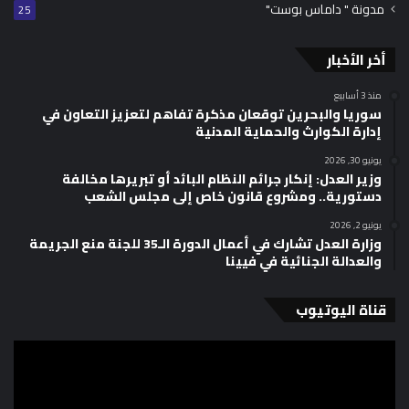
مدونة " داماس بوست"
25
أخر الأخبار
منذ 3 أسابيع
سوريا والبحرين توقعان مذكرة تفاهم لتعزيز التعاون في
إدارة الكوارث والحماية المدنية
يونيو 30, 2026
وزير العدل: إنكار جرائم النظام البائد أو تبريرها مخالفة
دستورية.. ومشروع قانون خاص إلى مجلس الشعب
يونيو 2, 2026
وزارة العدل تشارك في أعمال الدورة الـ35 للجنة منع الجريمة
والعدالة الجنائية في فيينا
قناة اليوتيوب