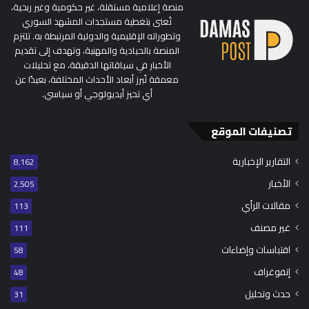
منصة إعلامية مستقلة، غير حكومية وغير ربحية،
تُعنى بتغطية مستجدات المشهد السوري
وتطوراته الإقليمية والدولية المرتبطة به. تلتزم
المنصة بالحيادية والمهنية، وتهدف إلى تقديم
الأخبار في سياقاتها الدقيقة، مع تحليلات
معمقة تُبرز أبعاد الأحداث المختلفة، بعيدًا عن
أي تحيز أيديولوجي أو سياسي.
تصنيفات الموقع
التقارير الإخبارية
8٬162
الأخبار
2٬505
مقالات الرأي
113
غير مصنف
111
اقتباسات وإضاءات
58
إنفوغراف
48
حدث وتحليل
31