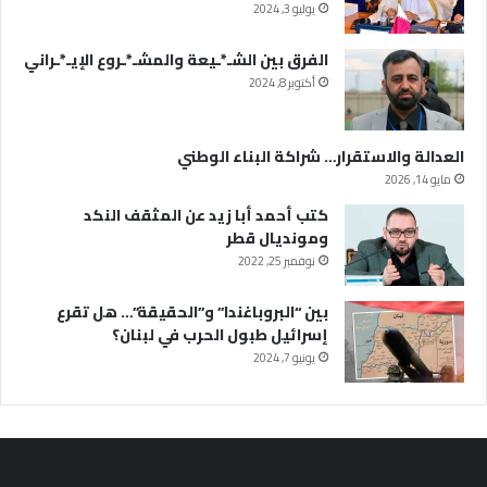
يوليو 3, 2024
الفرق بين الشـ*ـيعة والمشـ*ـروع الإيـ*ـراني
أكتوبر 8, 2024
العدالة والاستقرار… شراكة البناء الوطني
مايو 14, 2026
كتب أحمد أبا زيد عن المثقف النكد
ومونديال قطر
نوفمبر 25, 2022
بين “البروباغندا” و”الحقيقة”… هل تقرع
إسرائيل طبول الحرب في لبنان؟
يونيو 7, 2024