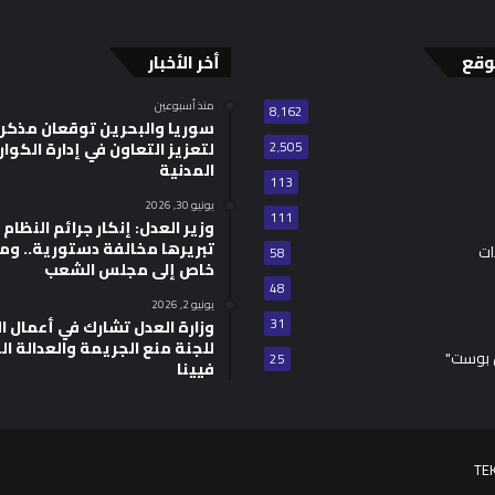
وقع
أخر الأخبار
منذ أسبوعين
8٬162
سوريا والبحرين توقعان مذكر
2٬505
لتعزيز التعاون في إدارة الكوا
المدنية
113
يونيو 30, 2026
111
وزير العدل: إنكار جرائم النظام ا
تبريرها مخالفة دستورية.. وم
ات
58
خاص إلى مجلس الشعب
48
يونيو 2, 2026
31
للجنة منع الجريمة والعدالة ال
 بوست"
25
فيينا