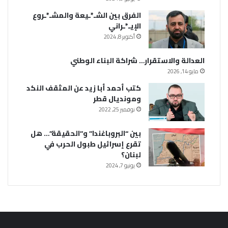
الفرق بين الشـ*ـيعة والمشـ*ـروع
الإيـ*ـراني
أكتوبر 8, 2024
العدالة والاستقرار… شراكة البناء الوطني
مايو 14, 2026
كتب أحمد أبا زيد عن المثقف النكد
ومونديال قطر
نوفمبر 25, 2022
بين “البروباغندا” و”الحقيقة”… هل
تقرع إسرائيل طبول الحرب في
لبنان؟
يونيو 7, 2024