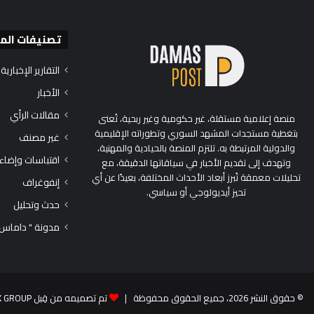
تصنيفات الم
التقارير الإخبارية
الأخبار
مقالات الرأي
منصة إعلامية مستقلة، غير حكومية وغير ربحية، تُعنى
بتغطية مستجدات المشهد السوري وتطوراته الإقليمية
غير مصنف
والدولية المرتبطة به. تلتزم المنصة بالحيادية والمهنية،
اقتباسات وإضاء
وتهدف إلى تقديم الأخبار في سياقاتها الدقيقة، مع
تحليلات معمقة تُبرز أبعاد الأحداث المختلفة، بعيدًا عن أي
إنفوغراف
تحيز أيديولوجي أو سياسي.
حدث وتحليل
مدونة " داماس
© حقوق النشر 2026، جميع الحقوق محفوظة |
تم تصميمه من قِبل TEK GROUP