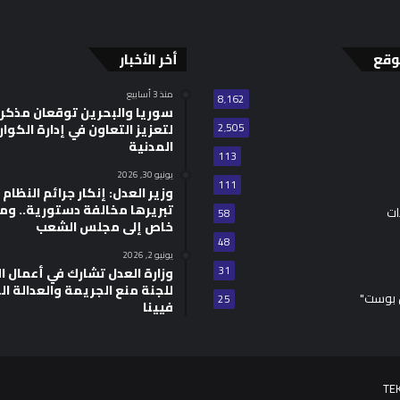
وقع
أخر الأخبار
منذ 3 أسابيع
8٬162
سوريا والبحرين توقعان مذكر
2٬505
لتعزيز التعاون في إدارة الكوا
المدنية
113
يونيو 30, 2026
111
وزير العدل: إنكار جرائم النظام ا
تبريرها مخالفة دستورية.. وم
ات
58
خاص إلى مجلس الشعب
48
يونيو 2, 2026
31
للجنة منع الجريمة والعدالة ال
 بوست"
25
فيينا