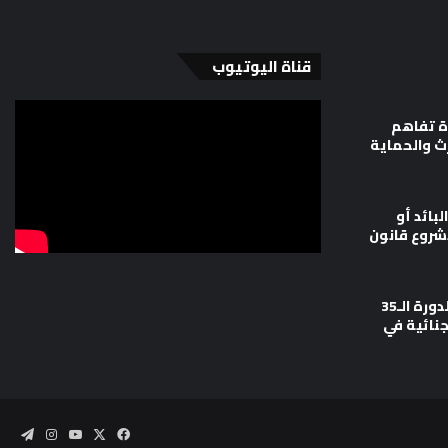
قناة اليوتيوب
ة تفاهم
رث والحماية
لبائد أو
شروع قانون
وزارة العدل تشارك في أعمال الدورة الـ35
جنائية في
‫X
فيسبوك
‫YouTube
انستقرام
تيلقر