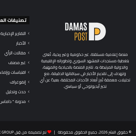
تصنيفات الم
التقارير الإخبارية
الأخبار
مقالات الرأي
منصة إعلامية مستقلة، غير حكومية وغير ربحية، تُعنى
بتغطية مستجدات المشهد السوري وتطوراته الإقليمية
غير مصنف
والدولية المرتبطة به. تلتزم المنصة بالحيادية والمهنية،
اقتباسات وإضاء
وتهدف إلى تقديم الأخبار في سياقاتها الدقيقة، مع
تحليلات معمقة تُبرز أبعاد الأحداث المختلفة، بعيدًا عن أي
إنفوغراف
تحيز أيديولوجي أو سياسي.
حدث وتحليل
مدونة " داماس
© حقوق النشر 2026، جميع الحقوق محفوظة |
تم تصميمه من قِبل TEK GROUP