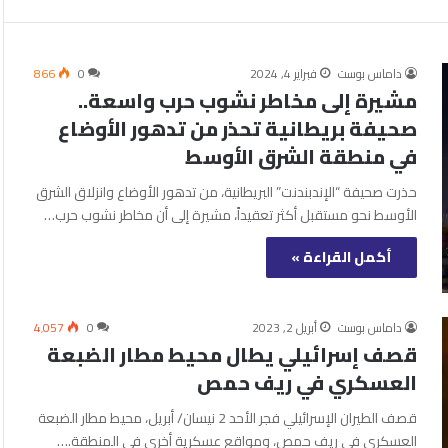
داماس بوست
فبراير 4, 2024
0
866
مشيرة إلى مخاطر نشوب حرب واسعة..
صحيفة بريطانية تحذر من تدهور الأوضاع
في منطقة الشرق الأوسط
حذرت صحيفة “الإندبندنت” البريطانية، من تدهور الأوضاع وانزلاق الشرق
الأوسط نحو مستقبل أكثر تعقيداً، مشيرة إلى أن مخاطر نشوب حرب…
أكمل القراءة »
داماس بوست
أبريل 2, 2023
0
4٬057
قصف إسرائيلي يطال محيط مطار الضبعة
العسكري في ريف حمص
قصف الطيران الإسرائيلي فجر الأحد 2 نيسان/ أبريل، محيط مطار الضبعة
العسكري في ريف حمص، ومواقع عسكرية أخرى في المنطقة.…