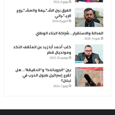
يوليو 3, 2024
الفرق بين الشـ*ـيعة والمشـ*ـروع
الإيـ*ـراني
أكتوبر 8, 2024
العدالة والاستقرار… شراكة البناء الوطني
مايو 14, 2026
كتب أحمد أبا زيد عن المثقف النكد
ومونديال قطر
نوفمبر 25, 2022
بين “البروباغندا” و”الحقيقة”… هل
تقرع إسرائيل طبول الحرب في
لبنان؟
يونيو 7, 2024