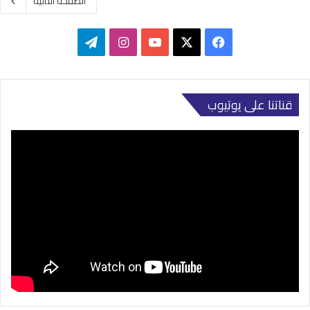
الصفحة التالية
‫X
فيسبوك
‫YouTube
انستقرام
تيلقرام
قناتنا على يوتيوب