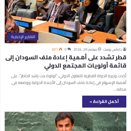
التقارير الإخبارية
داماس بوست
سبتمبر 26, 2024
0
697
قطر تشدد على أﻫﻤﻴﺔ إﻋﺎدة ﻣﻠﻒ اﻟﺴﻮدان إﻟﻰ
ﻗﺎﺋﻤﺔ أوﻟﻮﻳﺎت اﻟﻤﺠﺘﻤﻊ اﻟﺪوﻟﻲ
أكدت وزيرة الدولة القطرية للتعاون الدولي، “لولوة بنت راشد الخاطر”، على
أﻫﻤﻴﺔ اﻹﺳﻬﺎم ﻓﻲ إﻋﺎدة ﻣﻠﻒ اﻟﺴﻮدان إﻟﻰ اﻷﺟﻨﺪة اﻟﺪوﻟﻴﺔ ووﺿﻌﻪ ﻓﻲ
ﻣﻜﺎﻧﻪ…
أكمل القراءة »