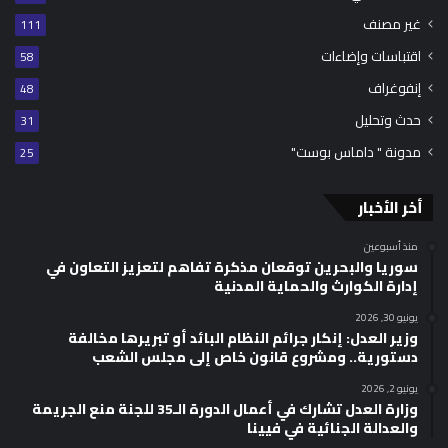
غير مصنف
111
اقتباسات وإضاءات
58
إنفوغراف
48
حدث وتحليل
31
مدونة " داماس بوست"
25
أخر الأخبار
منذ أسبوعين
سوريا والبحرين توقعان مذكرة تفاهم لتعزيز التعاون في
إدارة الكوارث والحماية المدنية
يونيو 30, 2026
وزير العدل: إنكار جرائم النظام البائد أو تبريرها مخالفة
دستورية.. ومشروع قانون خاص إلى مجلس الشعب
يونيو 2, 2026
وزارة العدل تشارك في أعمال الدورة الـ35 للجنة منع الجريمة
والعدالة الجنائية في فيينا