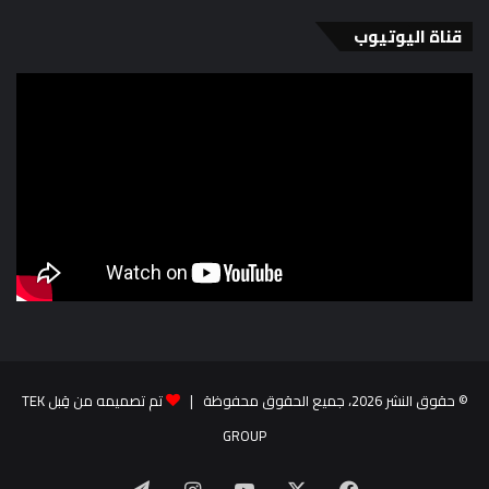
قناة اليوتيوب
© حقوق النشر 2026، جميع الحقوق محفوظة |
تم تصميمه من قِبل TEK
GROUP
‫X
فيسبوك
‫YouTube
انستقرام
تيلقرام