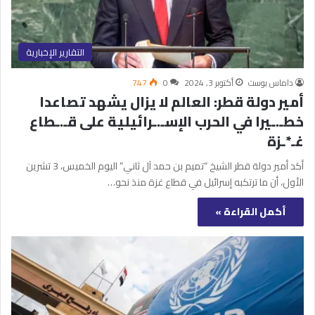
التقارير الإخبارية
داماس بوست
أكتوبر 3, 2024
0
747
أمير دولة قطر: العالم لا يزال يشهد تصاعدا
خطـ.ـيرا في الحرب الإسـ.ـرائيلية على قـ.ـطاع
غـ*ـزة
أكد أمير دولة قطر الشيخ “تميم بن حمد آل ثاني” اليوم الخميس، 3 تشرين
الأول، أن ما ترتكبه إسرائيل في قطاع غزة منذ نحو…
أكمل القراءة »