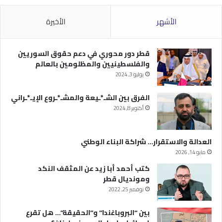
الأشهر
الأخيرة
قطر دور محوري في دعم حقوق السوريين
والفلسطينيين والمظلومين بالعالم
يوليو 3, 2024
الفرق بين الشـ*ـيعة والمشـ*ـروع الإيـ*ـراني
أكتوبر 8, 2024
العدالة والاستقرار… شراكة البناء الوطني
مايو 14, 2026
كتب أحمد أبا زيد عن المثقف النكد
ومونديال قطر
نوفمبر 25, 2022
بين “البروباغندا” و”الحقيقة”… هل تقرع