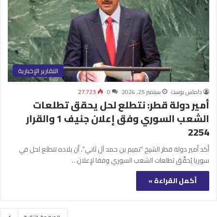
التقارير الإخبارية
داماس بوست
سبتمبر 25, 2024
0
27٬723
أمير دولة قطر: نتطلع لحل يحقق تطلعات
الشعب السوري وفق إعلان جنيف 1 والقرار
2254
أكد أمير دولة قطر الشيخ “تميم بن حمد آل ثاني”، أن بلاده تتطلع لحل في
سوريا يُحقِّق تطلعات الشعب السوري وفقا لإعلان…
أكمل القراءة »