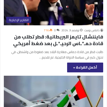
التقارير الإخبارية
داماس بوست
نوفمبر 9, 2024
0
716
فايننشال تايمز البريطانية: قطر تطلب من
قادة حمـ*ـاس الرحيـ*ـل بعد ضغط أمريكي
طلبت قطر من قادة حماس مغادرة البلاد بعد ضغوط من واشنطن، في
تحول كبير في سياسة الدولة الخليجية. تم تقديم…
أكمل القراءة »