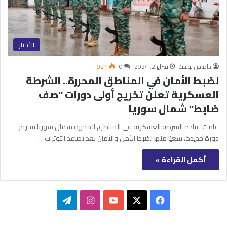
الأخبار
داماس بوست
فبراير 2, 2024
0
921
لضبط الأمان في المناطق المحررة.. الشرطة
العسكرية تعلن تخريج أولى دورات “صف
ضابط” شمال سوريا
قامت قيادة الشرطة العسكرية في المناطق المحررة شمال سوريا بتخريج
دورة جديدة، سعيًا منها لضبط الأمن والأمان بعد تصاعد التوترات…
أكمل القراءة »
‫X
فيسبوك
‫YouTube
انستقرام
تيلقرام