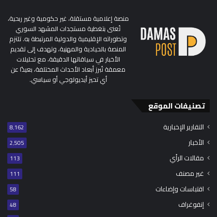
منصة إعلامية مستقلة، غير حكومية وغير ربحية،
تُعنى بتغطية مستجدات المشهد السوري
وتطوراته الإقليمية والدولية المرتبطة به. تلتزم
المنصة بالحيادية والمهنية، وتهدف إلى تقديم
الأخبار في سياقاتها الدقيقة، مع تحليلات
معمقة تُبرز أبعاد الأحداث المختلفة، بعيدًا عن
أي تحيز أيديولوجي أو سياسي.
تصنيفات الموقع
التقارير الإخبارية
8٬162
الأخبار
2٬505
مقالات الرأي
113
غير مصنف
111
اقتباسات وإضاءات
58
إنفوغراف
48