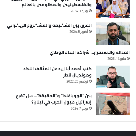
والفلسطينيين والمظلومين بالعالم
يوليو 3, 2024
الفرق بين الشـ*ـيعة والمشـ*ـروع الإيـ*ـراني
أكتوبر 8, 2024
العدالة والاستقرار… شراكة البناء الوطني
مايو 14, 2026
كتب أحمد أبا زيد عن المثقف النكد
ومونديال قطر
نوفمبر 25, 2022
بين “البروباغندا” و”الحقيقة”… هل تقرع
إسرائيل طبول الحرب في لبنان؟
يونيو 7, 2024