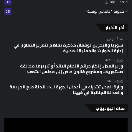
حدث وتحليل
31
مدونة " داماس بوست"
25
أخر الأخبار
منذ أسبوعين
سوريا والبحرين توقعان مذكرة تفاهم لتعزيز التعاون في
إدارة الكوارث والحماية المدنية
يونيو 30, 2026
وزير العدل: إنكار جرائم النظام البائد أو تبريرها مخالفة
دستورية.. ومشروع قانون خاص إلى مجلس الشعب
يونيو 2, 2026
وزارة العدل تشارك في أعمال الدورة الـ35 للجنة منع الجريمة
والعدالة الجنائية في فيينا
قناة اليوتيوب