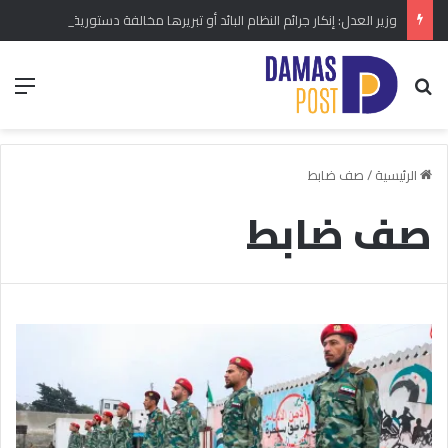
وزير العدل: إنكار جرائم النظام البائد أو تبريرها مخالفة دستورية.. ومشروع قانون خاص إلى مجلس الشعب
بحث عن
الق
الرئيسية
/
صف ضابط
صف ضابط