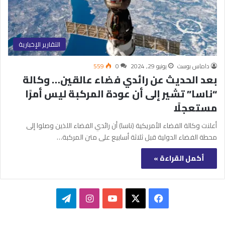
التقارير الإخبارية
داماس بوست
يونيو 29, 2024
0
559
بعد الحديث عن رائدي فضاء عالقين… وكالة
“ناسا” تشير إلى أن عودة المركبة ليس أمرًا
مستعجلًا
أعلنت وكالة الفضاء الأمريكية (ناسا) أن رائدي الفضاء اللذين وصلوا إلى
محطة الفضاء الدولية قبل ثلاثة أسابيع على متن المركبة…
أكمل القراءة »
‫X
فيسبوك
‫YouTube
انستقرام
تيلقرام