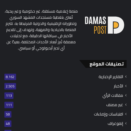
منصة إعلامية مستقلة، غير حكومية وغير ربحية،
تُعنى بتغطية مستجدات المشهد السوري
وتطوراته الإقليمية والدولية المرتبطة به. تلتزم
المنصة بالحيادية والمهنية، وتهدف إلى تقديم
الأخبار في سياقاتها الدقيقة، مع تحليلات
معمقة تُبرز أبعاد الأحداث المختلفة، بعيدًا عن
أي تحيز أيديولوجي أو سياسي.
تصنيفات الموقع
التقارير الإخبارية
8٬162
الأخبار
2٬505
مقالات الرأي
113
غير مصنف
111
اقتباسات وإضاءات
58
إنفوغراف
48