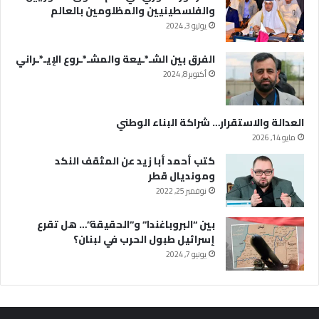
والفلسطينيين والمظلومين بالعالم
يوليو 3, 2024
الفرق بين الشـ*ـيعة والمشـ*ـروع الإيـ*ـراني
أكتوبر 8, 2024
العدالة والاستقرار… شراكة البناء الوطني
مايو 14, 2026
كتب أحمد أبا زيد عن المثقف النكد
ومونديال قطر
نوفمبر 25, 2022
بين “البروباغندا” و”الحقيقة”… هل تقرع
إسرائيل طبول الحرب في لبنان؟
يونيو 7, 2024