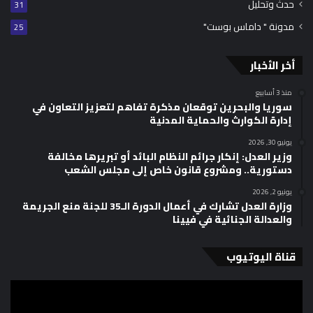
حدث وتحليل
31
مدونة " داماس بوست"
25
أخر الأخبار
منذ 3 أسابيع
سوريا والبحرين توقعان مذكرة تفاهم لتعزيز التعاون في
إدارة الكوارث والحماية المدنية
يونيو 30, 2026
وزير العدل: إنكار جرائم النظام البائد أو تبريرها مخالفة
دستورية.. ومشروع قانون خاص إلى مجلس الشعب
يونيو 2, 2026
وزارة العدل تشارك في أعمال الدورة الـ35 للجنة منع الجريمة
والعدالة الجنائية في فيينا
قناة اليوتيوب