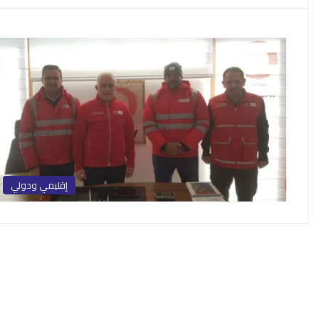
إقليمي ودولي