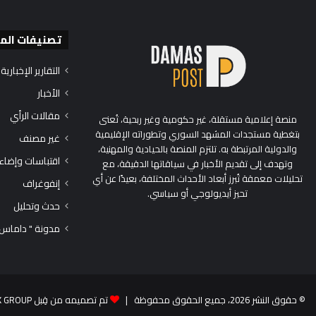
تصنيفات الم
التقارير الإخبارية
الأخبار
مقالات الرأي
منصة إعلامية مستقلة، غير حكومية وغير ربحية، تُعنى
بتغطية مستجدات المشهد السوري وتطوراته الإقليمية
غير مصنف
والدولية المرتبطة به. تلتزم المنصة بالحيادية والمهنية،
اقتباسات وإضاء
وتهدف إلى تقديم الأخبار في سياقاتها الدقيقة، مع
تحليلات معمقة تُبرز أبعاد الأحداث المختلفة، بعيدًا عن أي
إنفوغراف
تحيز أيديولوجي أو سياسي.
حدث وتحليل
مدونة " داماس
© حقوق النشر 2026، جميع الحقوق محفوظة |
تم تصميمه من قِبل TEK GROUP