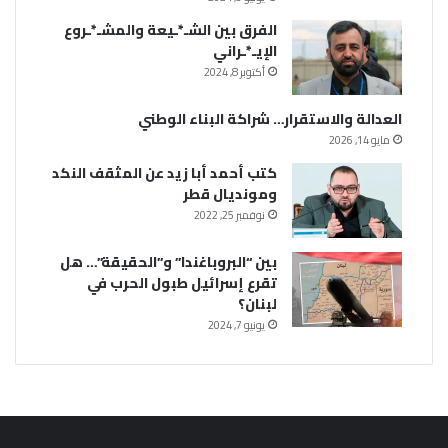
الفرق بين الشـ*ـيعة والمشـ*ـروع
الإيـ*ـراني
أكتوبر 8, 2024
العدالة والاستقرار… شراكة البناء الوطني
مايو 14, 2026
كتب أحمد أبا زيد عن المثقف النكد
ومونديال قطر
نوفمبر 25, 2022
بين “البروباغندا” و”الحقيقة”… هل
تقرع إسرائيل طبول الحرب في
لبنان؟
يونيو 7, 2024