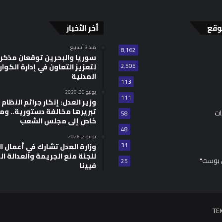
وقع
أخر الأخبار
منذ 3 أسابيع
8٬162
سوريا والبحرين توقعان مذكر
2٬505
لتعزيز التعاون في إدارة الكوا
المدنية
113
يونيو 30, 2026
111
وزير العدل: إنكار جرائم النظام ا
تبريرها مخالفة دستورية.. وم
ات
58
خاص إلى مجلس الشعب
48
يونيو 2, 2026
31
للجنة منع الجريمة والعدالة ال
 بوست"
25
فيينا