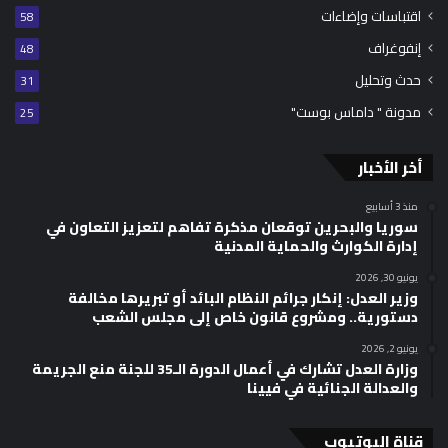
اقتباسات وإضاءات
58
إنفوغراف
48
حدث وتحليل
31
مدونة " داماس بوست"
25
أخر الأخبار
منذ 3 أسابيع
سوريا والبحرين توقعان مذكرة تفاهم لتعزيز التعاون في
إدارة الكوارث والحماية المدنية
يونيو 30, 2026
وزير العدل: إنكار جرائم النظام البائد أو تبريرها مخالفة
دستورية.. ومشروع قانون خاص إلى مجلس الشعب
يونيو 2, 2026
وزارة العدل تشارك في أعمال الدورة الـ35 للجنة منع الجريمة
والعدالة الجنائية في فيينا
قناة اليوتيوب