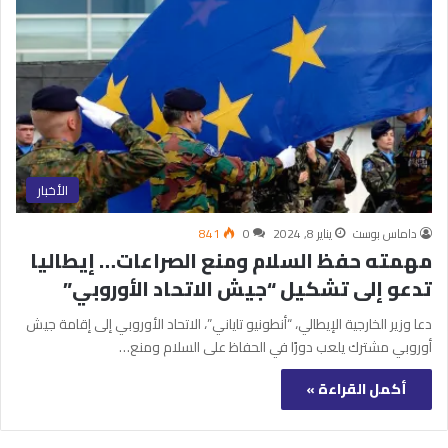
الأخبار
داماس بوست
يناير 8, 2024
0
841
مهمته حفظ السلام ومنع الصراعات… إيطاليا
تدعو إلى تشكيل “جيش الاتحاد الأوروبي”
دعا وزير الخارجية الإيطالي، “أنطونيو تاياني”، الاتحاد الأوروبي إلى إقامة جيش
أوروبي مشترك يلعب دورًا في الحفاظ على السلام ومنع…
أكمل القراءة »