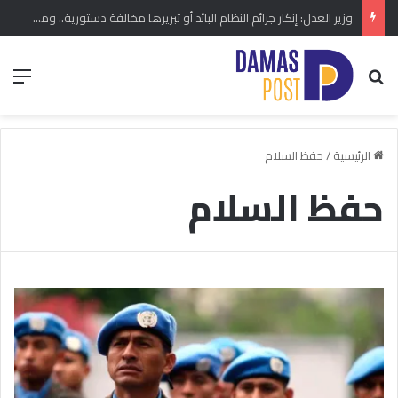
وزير العدل: إنكار جرائم النظام البائد أو تبريرها مخالفة دستورية.. ومشروع قانون خاص إلى مجلس الشعب
بحث عن
الق
الرئيسية
/
حفظ السلام
حفظ السلام