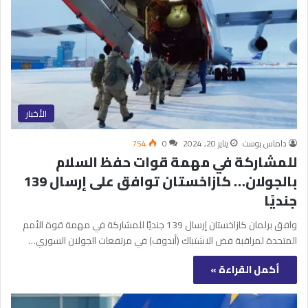
الأخبار
داماس بوست
يناير 20, 2024
0
754
للمشاركة في مهمة قوات حفظ السلام
بالجولان… كازاخستان توافق على إرسال 139
جنديًا
وافق برلمان كازاخستان إرسال 139 جنديًا للمشاركة في مهمة قوة الأمم
المتحدة لمراقبة فض الاشتباك (أندوف) في مرتفعات الجولان السوري…
أكمل القراءة »