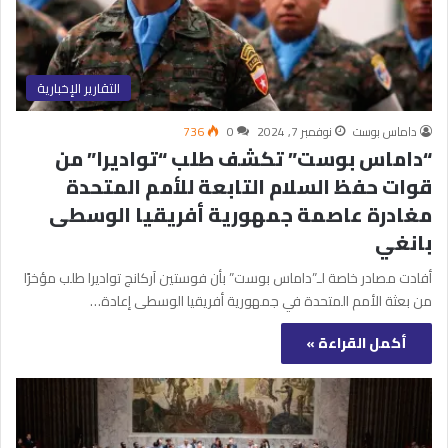
التقارير الإخبارية
داماس بوست
نوفمبر 7, 2024
0
736
“داماس بوست” تكشف طلب “تواديرا” من
قوات حفظ السلام التابعة للأمم المتحدة
مغادرة عاصمة جمهورية أفريقيا الوسطى
بانغي
أفادت مصادر خاصة لـ”داماس بوست” بأن فوستين آركانج تواديرا طلب مؤخرًا
من بعثة الأمم المتحدة في جمهورية أفريقيا الوسطى إعادة…
أكمل القراءة »