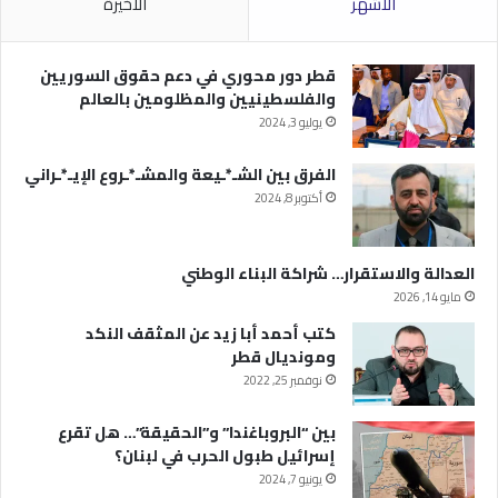
الأشهر
الأخيرة
قطر دور محوري في دعم حقوق السوريين
والفلسطينيين والمظلومين بالعالم
يوليو 3, 2024
الفرق بين الشـ*ـيعة والمشـ*ـروع الإيـ*ـراني
أكتوبر 8, 2024
العدالة والاستقرار… شراكة البناء الوطني
مايو 14, 2026
كتب أحمد أبا زيد عن المثقف النكد
ومونديال قطر
نوفمبر 25, 2022
بين “البروباغندا” و”الحقيقة”… هل تقرع
إسرائيل طبول الحرب في لبنان؟
يونيو 7, 2024