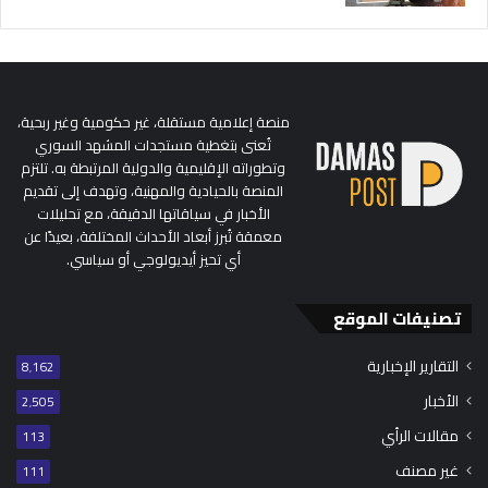
منصة إعلامية مستقلة، غير حكومية وغير ربحية،
تُعنى بتغطية مستجدات المشهد السوري
وتطوراته الإقليمية والدولية المرتبطة به. تلتزم
المنصة بالحيادية والمهنية، وتهدف إلى تقديم
الأخبار في سياقاتها الدقيقة، مع تحليلات
معمقة تُبرز أبعاد الأحداث المختلفة، بعيدًا عن
أي تحيز أيديولوجي أو سياسي.
تصنيفات الموقع
التقارير الإخبارية
8٬162
الأخبار
2٬505
مقالات الرأي
113
غير مصنف
111