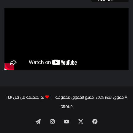
© حقوق النشر 2026، جميع الحقوق محفوظة |
تم تصميمه من قِبل TEK
GROUP
‫X
فيسبوك
‫YouTube
انستقرام
تيلقرام