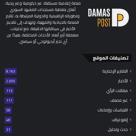
منصة إعلامية مستقلة، غير حكومية وغير ربحية،
تُعنى بتغطية مستجدات المشهد السوري
وتطوراته الإقليمية والدولية المرتبطة به. تلتزم
المنصة بالحيادية والمهنية، وتهدف إلى تقديم
الأخبار في سياقاتها الدقيقة، مع تحليلات
معمقة تُبرز أبعاد الأحداث المختلفة، بعيدًا عن
أي تحيز أيديولوجي أو سياسي.
تصنيفات الموقع
التقارير الإخبارية
8٬163
الأخبار
2٬505
مقالات الرأي
113
غير مصنف
111
اقتباسات وإضاءات
58
إنفوغراف
48
حدث وتحليل
31