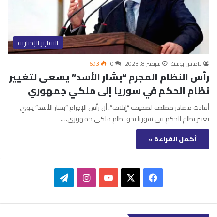
التقارير الإخبارية
داماس بوست
سبتمبر 8, 2023
0
693
رأس النظام المجرم “بشار الأسد” يسعى لتغيير
نظام الحكم في سوريا إلى ملكي جمهوري
أفادت مصادر مطلعة لصحيفة “إيلاف”، أن رأس الإجرام “بشار الأسد” ينوي
تغيير نظام الحكم في سوريا نحو نظام ملكي جمهوري.…
أكمل القراءة »
‫X
فيسبوك
‫YouTube
انستقرام
تيلقرام