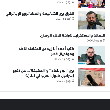
يوليو 3, 2024
الفرق بين الشـ*ـيعة والمشـ*ـروع الإيـ*ـراني
أكتوبر 8, 2024
العدالة والاستقرار… شراكة البناء الوطني
مايو 14, 2026
كتب أحمد أبا زيد عن المثقف النكد
ومونديال قطر
نوفمبر 25, 2022
بين “البروباغندا” و”الحقيقة”… هل تقرع
إسرائيل طبول الحرب في لبنان؟
يونيو 7, 2024