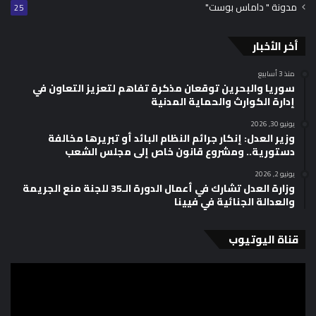
مدونة " داماس بوست"
25
أخر الأخبار
منذ 3 أسابيع
سوريا والبحرين توقعان مذكرة تفاهم لتعزيز التعاون في
إدارة الكوارث والحماية المدنية
يونيو 30, 2026
وزير العدل: إنكار جرائم النظام البائد أو تبريرها مخالفة
دستورية.. ومشروع قانون خاص إلى مجلس الشعب
يونيو 2, 2026
وزارة العدل تشارك في أعمال الدورة الـ35 للجنة منع الجريمة
والعدالة الجنائية في فيينا
قناة اليوتيوب