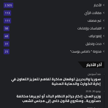
الأخبار
2٬505
مقالات الرأي
113
غير مصنف
111
اقتباسات وإضاءات
58
إنفوغراف
48
حدث وتحليل
31
مدونة " داماس بوست"
25
أخر الأخبار
منذ أسبوعين
سوريا والبحرين توقعان مذكرة تفاهم لتعزيز التعاون في
إدارة الكوارث والحماية المدنية
يونيو 30, 2026
وزير العدل: إنكار جرائم النظام البائد أو تبريرها مخالفة
دستورية.. ومشروع قانون خاص إلى مجلس الشعب