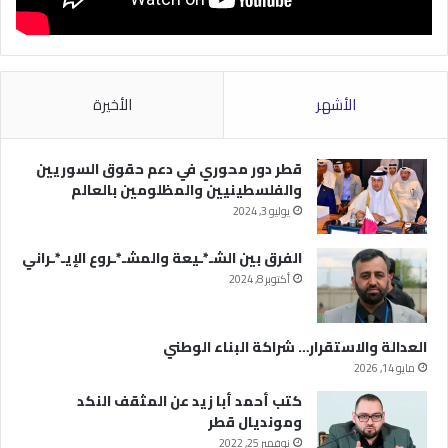
الأشهر
الأخيرة
قطر دور محوري في دعم حقوق السوريين
والفلسطينيين والمظلومين بالعالم
يوليو 3, 2024
الفرق بين الشـ*ـيعة والمشـ*ـروع الإيـ*ـراني
أكتوبر 8, 2024
العدالة والاستقرار… شراكة البناء الوطني
مايو 14, 2026
كتب أحمد أبا زيد عن المثقف النكد
ومونديال قطر
نوفمبر 25, 2022