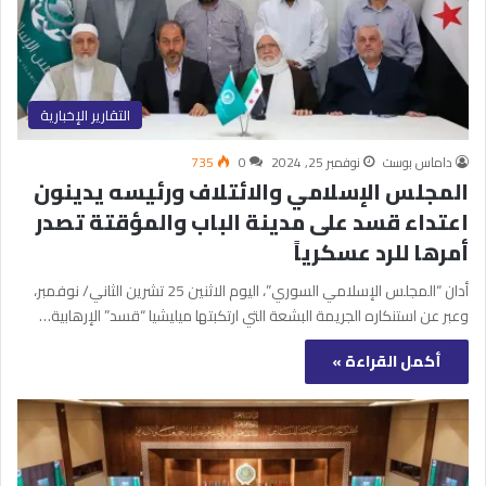
التقارير الإخبارية
داماس بوست
نوفمبر 25, 2024
0
735
المجلس الإسلامي والائتلاف ورئيسه يدينون
اعتداء قسد على مدينة الباب والمؤقتة تصدر
أمرها للرد عسكرياً
أدان “المجلس الإسلامي السوري”، اليوم الاثنين 25 تشرين الثاني/ نوفمبر،
وعبر عن استنكاره الجريمة البشعة التي ارتكبتها ميليشيا “قسد” الإرهابية…
أكمل القراءة »