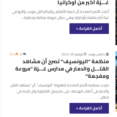
غـ.ـزة أكبر من أوكرانيا
أعلنت الأمم المتحدة أن كمية الأنقاض والركام التي يتوجب إزالتها في
غزة أكبر مقارنة بأوكرانيا، وهي تمثل مهمة مكلفة وخطيرة…
أكمل القراءة »
داماس بوست
نوفمبر 20, 2023
0
757
منظمة “اليونسيف” تصرح أن مشاهد
القتـ.ـل والدمار في مدارس غـ.ـزة “مروعة
ومفجعة”
صرحت منظمة الأمم المتحدة للطفولة “اليونسيف”، أن “مشاهد القتل
والدمار في أعقاب الهجمات على مدرستي الفاخورة وتل الزعتر في
قطاع…
أكمل القراءة »