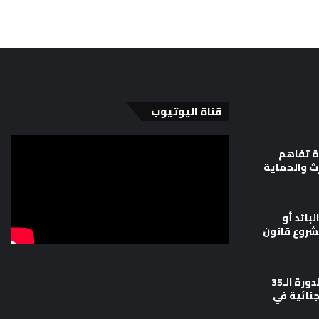
قناة اليوتيوب
ة تفاهم
رث والحماية
لبائد أو
شروع قانون
وزارة العدل تشارك في أعمال الدورة الـ35
جنائية في