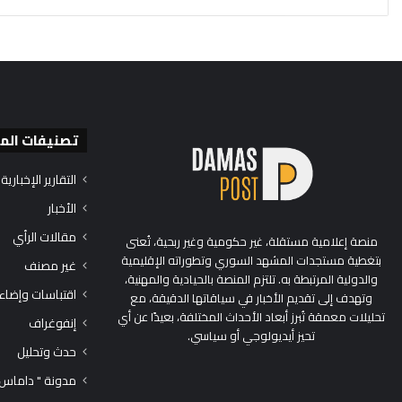
تصنيفات الم
التقارير الإخبارية
الأخبار
مقالات الرأي
منصة إعلامية مستقلة، غير حكومية وغير ربحية، تُعنى
بتغطية مستجدات المشهد السوري وتطوراته الإقليمية
غير مصنف
والدولية المرتبطة به. تلتزم المنصة بالحيادية والمهنية،
اقتباسات وإضاء
وتهدف إلى تقديم الأخبار في سياقاتها الدقيقة، مع
تحليلات معمقة تُبرز أبعاد الأحداث المختلفة، بعيدًا عن أي
إنفوغراف
تحيز أيديولوجي أو سياسي.
حدث وتحليل
مدونة " داماس