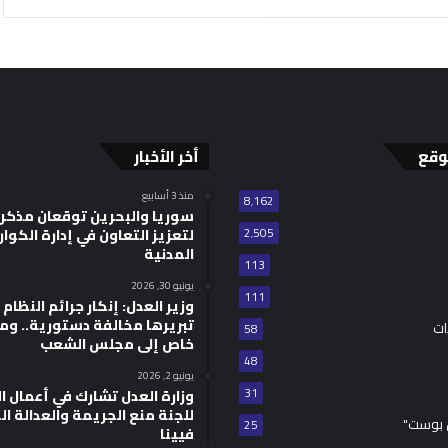
وقع
أخر الأخبار
منذ 3 أسابيع
8٬162
سوريا والبحرين توقعان مذكر
2٬505
لتعزيز التعاون في إدارة الكوا
المدنية
113
يونيو 30, 2026
111
وزير العدل: إنكار جرائم النظام ا
تبريرها مخالفة دستورية.. وم
ات
58
خاص إلى مجلس الشعب
48
يونيو 2, 2026
31
للجنة منع الجريمة والعدالة ال
 بوست"
25
فيينا