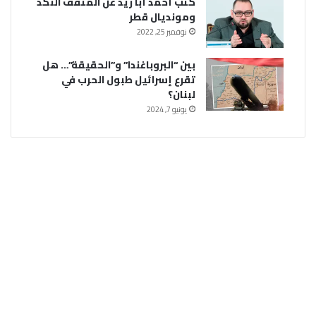
كتب أحمد أبا زيد عن المثقف النكد
ومونديال قطر
نوفمبر 25, 2022
بين “البروباغندا” و”الحقيقة”… هل
تقرع إسرائيل طبول الحرب في
لبنان؟
يونيو 7, 2024