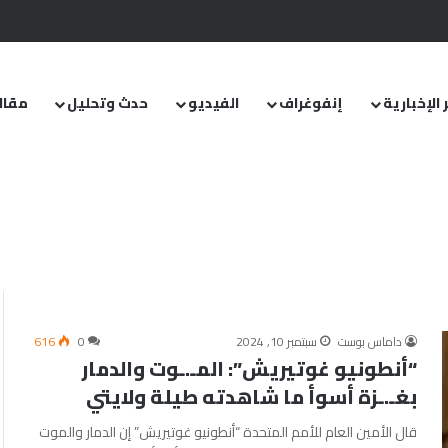
.. ومشروع قانون خاص إلى مجلس الشعب
 الإخبارية
إنفوغراف
الفيديو
حدث وتحليل
مقال
داماس بوست
سبتمبر 10, 2024
0
616
“أنطونيو غوتيريش”: المـ.ـوت والدمار
بغـ.ـزة أسوأ ما شاهدته طيلة ولايتي
قال الأمين العام للأمم المتحدة “أنطونيو غوتيريش” إن الدمار والموت