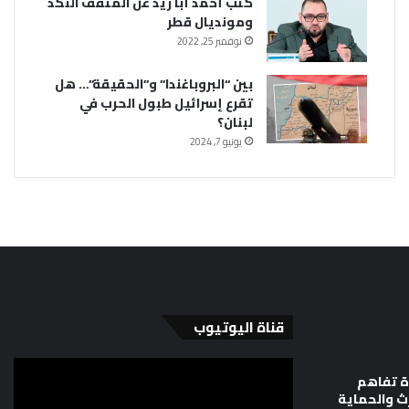
كتب أحمد أبا زيد عن المثقف النكد
ومونديال قطر
نوفمبر 25, 2022
بين “البروباغندا” و”الحقيقة”… هل
تقرع إسرائيل طبول الحرب في
لبنان؟
يونيو 7, 2024
قناة اليوتيوب
ة تفاهم
رث والحماية