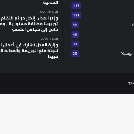
المدنية
113
يونيو 30, 2026
111
وزير العدل: إنكار جرائم النظام ا
تبريرها مخالفة دستورية.. وم
ات
58
خاص إلى مجلس الشعب
48
يونيو 2, 2026
31
للجنة منع الجريمة والعدالة ال
 بوست"
25
فيينا