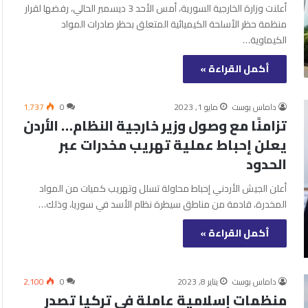
أعلنت وزارة الخارجية السورية، أمس الأحد 3 ديسمبر الحالي، رفضها لقرار
منظمة حظر الأسلحة الكيميائية المتعلق بحظر صادرات المواد
الكيماوية…
أكمل القراءة »
داماس بوست
مايو 1, 2023
0
1٬737
تزامنًا مع وصول وزير خارجية النظام… الأردن
يعلن إحباط عملية تهريب مخدرات عبر
الحدود
أعلن الجيش الأردني إحباط محاولة تسلل وتهريب كميات من المواد
المخدرة، قادمة من مناطق سيطرة نظام الأسد في سوريا، وذلك…
أكمل القراءة »
داماس بوست
يناير 8, 2023
0
2٬100
منظمات إسلامية عاملة في تركيا تصدر