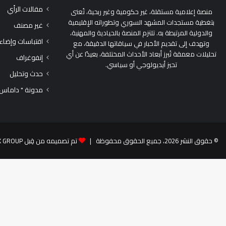
مقالات الرأي
منصة إعلامية مستقلة، غير حكومية وغير ربحية، تُعنى
بتغطية مستجدات المشهد السوري وتطوراته الإقليمية
غير مصنف
والدولية المرتبطة به. تلتزم المنصة بالحيادية والمهنية،
اقتباسات وإضاء
وتهدف إلى تقديم الأخبار في سياقاتها الدقيقة، مع
تحليلات معمقة تُبرز أبعاد الأحداث المختلفة، بعيدًا عن أي
إنفوغراف
تحيز أيديولوجي أو سياسي.
حدث وتحليل
مدونة " داماس
© حقوق النشر 2026، جميع الحقوق محفوظة |
تم تصميمه من قِبل TEK GROUP