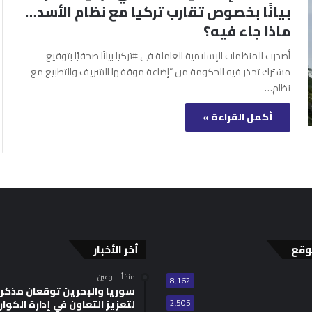
بيانًا بخصوص تقارب تركيا مع نظام الأسد…
ماذا جاء فيه؟
أصدرت المنظمات الإسلامية العاملة في #تركيا بيانًا صحفيًا بتوقيع
مشترك تحذر فيه الحكومة من “إضاعة موقفها الشريف والتطبيع مع
نظام…
أكمل القراءة »
وقع
أخر الأخبار
منذ أسبوعين
8٬162
سوريا والبحرين توقعان مذكر
2٬505
لتعزيز التعاون في إدارة الكوا