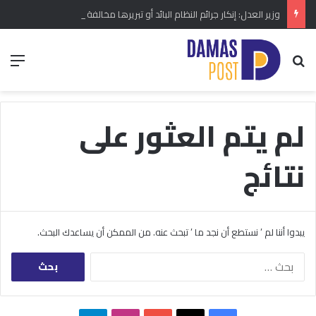
وزير العدل: إنكار جرائم النظام البائد أو تبريرها مخالفة دستورية.. ومشروع قانون خاص إلى مجلس الشعب
بحث عن
الق
لم يتم العثور على
نتائج
يبدوا أننا لم ’ نستطع أن نجد ما ’ تبحث عنه. من الممكن أن يساعدك البحث.
البحث
عن: