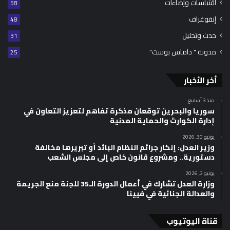
اقتباسات وإضاءات
58
إنفوغراف
48
حدث وتحليل
31
مدونة " داماس بوست"
25
أخر الأخبار
منذ 3 أسابيع
سوريا والبحرين توقعان مذكرة تفاهم لتعزيز التعاون في
إدارة الكوارث والحماية المدنية
يونيو 30, 2026
وزير العدل: إنكار جرائم النظام البائد أو تبريرها مخالفة
دستورية.. ومشروع قانون خاص إلى مجلس الشعب
يونيو 2, 2026
وزارة العدل تشارك في أعمال الدورة الـ35 للجنة منع الجريمة
والعدالة الجنائية في فيينا
قناة اليوتيوب