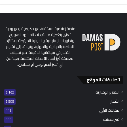
منصة إعلامية مستقلة، غير حكومية وغير ربحية،
تُعنى بتغطية مستجدات المشهد السوري
وتطوراته الإقليمية والدولية المرتبطة به. تلتزم
المنصة بالحيادية والمهنية، وتهدف إلى تقديم
الأخبار في سياقاتها الدقيقة، مع تحليلات
معمقة تُبرز أبعاد الأحداث المختلفة، بعيدًا عن
أي تحيز أيديولوجي أو سياسي.
تصنيفات الموقع
التقارير الإخبارية
8٬162
الأخبار
2٬505
مقالات الرأي
113
غير مصنف
111