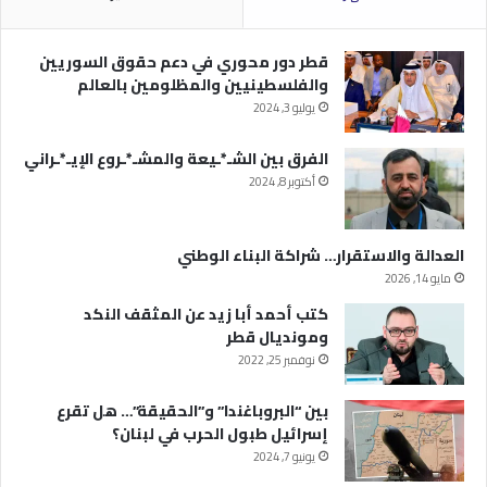
قطر دور محوري في دعم حقوق السوريين
والفلسطينيين والمظلومين بالعالم
يوليو 3, 2024
الفرق بين الشـ*ـيعة والمشـ*ـروع الإيـ*ـراني
أكتوبر 8, 2024
العدالة والاستقرار… شراكة البناء الوطني
مايو 14, 2026
كتب أحمد أبا زيد عن المثقف النكد
ومونديال قطر
نوفمبر 25, 2022
بين “البروباغندا” و”الحقيقة”… هل تقرع
إسرائيل طبول الحرب في لبنان؟
يونيو 7, 2024