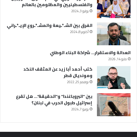
والفلسطينيين والمظلومين بالعالم
يوليو 3, 2024
الفرق بين الشـ*ـيعة والمشـ*ـروع الإيـ*ـراني
أكتوبر 8, 2024
العدالة والاستقرار… شراكة البناء الوطني
مايو 14, 2026
كتب أحمد أبا زيد عن المثقف النكد
ومونديال قطر
نوفمبر 25, 2022
بين “البروباغندا” و”الحقيقة”… هل تقرع
إسرائيل طبول الحرب في لبنان؟
يونيو 7, 2024