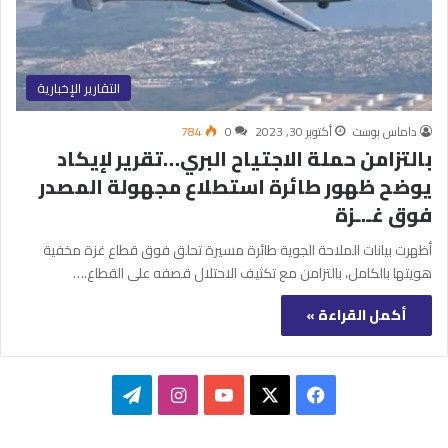
التقارير الإخبارية
داماس بوست
أكتوبر 30, 2023
0
784
بالتزامن حملة الاجتياح البري…تقرير لإيكاد
يوضح ظهور طائرة استطلاع مجهولة المصدر
فوق غـ.ـزة
أظهرت بيانات الملاحة الجوية طائرة مسيرة تحلق فوق قطاع غزة مخفية
هويتها بالكامل، بالتزامن مع تكثيف الاحتلال قصفه على القطاع.…
أكمل القراءة »
‫X
فيسبوك
‫YouTube
انستقرام
تيلقرام