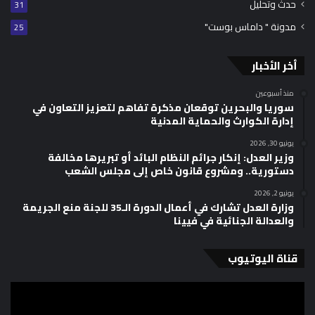
حدث وتحليل
31
مدونة " داماس بوست"
25
أخر الأخبار
منذ أسبوعين
سوريا والبحرين توقعان مذكرة تفاهم لتعزيز التعاون في
إدارة الكوارث والحماية المدنية
يونيو 30, 2026
وزير العدل: إنكار جرائم النظام البائد أو تبريرها مخالفة
دستورية.. ومشروع قانون خاص إلى مجلس الشعب
يونيو 2, 2026
وزارة العدل تشارك في أعمال الدورة الـ35 للجنة منع الجريمة
والعدالة الجنائية في فيينا
قناة اليوتيوب