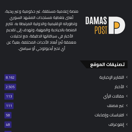
منصة إعلامية مستقلة، غير حكومية وغير ربحية،
تُعنى بتغطية مستجدات المشهد السوري
وتطوراته الإقليمية والدولية المرتبطة به. تلتزم
المنصة بالحيادية والمهنية، وتهدف إلى تقديم
الأخبار في سياقاتها الدقيقة، مع تحليلات
معمقة تُبرز أبعاد الأحداث المختلفة، بعيدًا عن
أي تحيز أيديولوجي أو سياسي.
تصنيفات الموقع
التقارير الإخبارية
8٬162
الأخبار
2٬505
مقالات الرأي
113
غير مصنف
111
اقتباسات وإضاءات
58
إنفوغراف
48