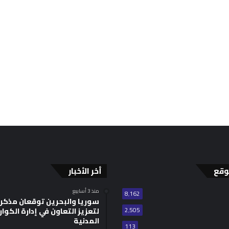
وقع
أخر الأخبار
منذ 3 أسابيع
8٬162
سوريا والبحرين توقعان مذكر
2٬505
لتعزيز التعاون في إدارة الكوا
المدنية
113