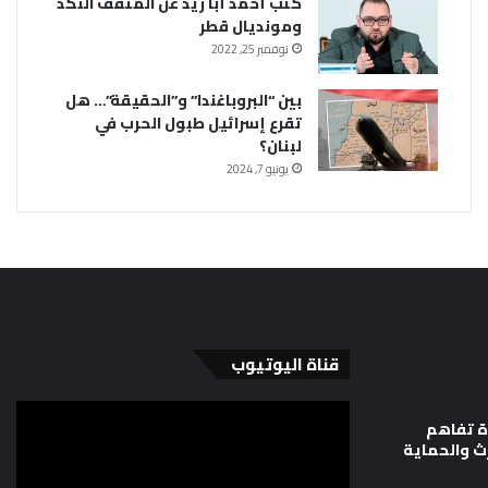
كتب أحمد أبا زيد عن المثقف النكد
ومونديال قطر
نوفمبر 25, 2022
بين “البروباغندا” و”الحقيقة”… هل
تقرع إسرائيل طبول الحرب في
لبنان؟
يونيو 7, 2024
قناة اليوتيوب
ة تفاهم
رث والحماية