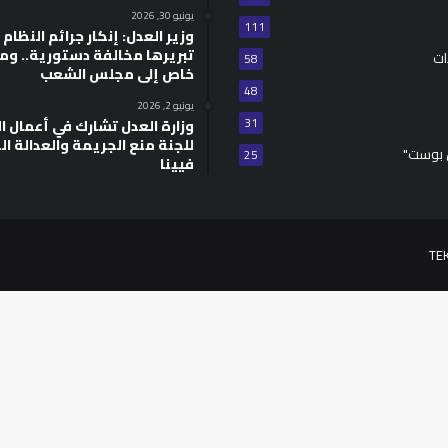
يونيو 30, 2026
111
وزير العدل: إنكار جرائم النظام ا
تبريرها مخالفة دستورية.. وم
ات
58
خاص إلى مجلس الشعب
48
يونيو 2, 2026
31
للجنة منع الجريمة والعدالة ال
 بوست"
25
فيينا