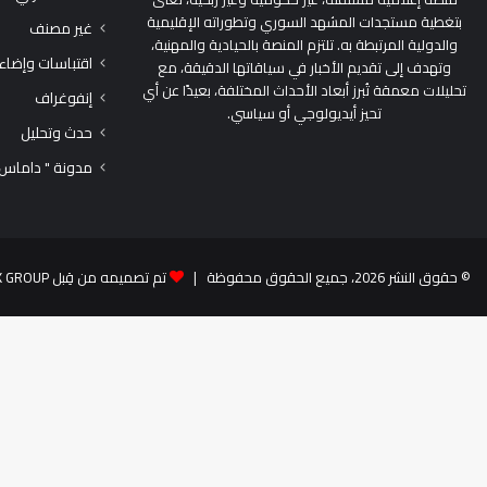
بتغطية مستجدات المشهد السوري وتطوراته الإقليمية
غير مصنف
والدولية المرتبطة به. تلتزم المنصة بالحيادية والمهنية،
اقتباسات وإضاء
وتهدف إلى تقديم الأخبار في سياقاتها الدقيقة، مع
تحليلات معمقة تُبرز أبعاد الأحداث المختلفة، بعيدًا عن أي
إنفوغراف
تحيز أيديولوجي أو سياسي.
حدث وتحليل
مدونة " داماس
© حقوق النشر 2026، جميع الحقوق محفوظة |
تم تصميمه من قِبل TEK GROUP