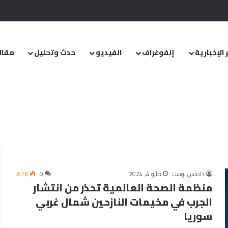
.. ومشروع قانون خاص إلى مجلس الشعب
 الإخبارية
إنفوغراف
الفيديو
حدث وتحليل
مقال
داماس بوست
مايو 4, 2024
0
816
منظمة الصحة العالمية تحذر من انتشار
الجرب في مخيمات النازحين شمال غربي
سوريا