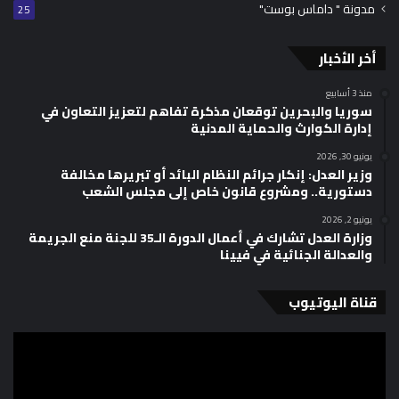
مدونة " داماس بوست"
25
أخر الأخبار
منذ 3 أسابيع
سوريا والبحرين توقعان مذكرة تفاهم لتعزيز التعاون في
إدارة الكوارث والحماية المدنية
يونيو 30, 2026
وزير العدل: إنكار جرائم النظام البائد أو تبريرها مخالفة
دستورية.. ومشروع قانون خاص إلى مجلس الشعب
يونيو 2, 2026
وزارة العدل تشارك في أعمال الدورة الـ35 للجنة منع الجريمة
والعدالة الجنائية في فيينا
قناة اليوتيوب