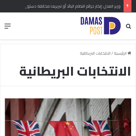
وزير العدل: إنكار جرائم النظام البائد أو تبريرها مخالفة دستورية.. ومشروع قانون خاص إلى مجلس الشعب
بحث عن
الق
الرئيسية
/
الانتخابات البريطانية
الانتخابات البريطانية