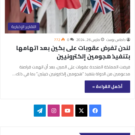
التقارير الإخبارية
داماس بوست
مارس 26, 2024
0
772
لندن تفرض عقوبات على بكين بعد اتهامها
بتنفيذ هجومين إلكترونيين
فرضت المملكة المتحدة عقوبات على الصين، بعد أن اتهمت قراصنة
مدعومين من الدولة بتنفيذ “هجومين إلكترونيين خبيثين” بما في ذلك…
أكمل القراءة »
‫X
فيسبوك
‫YouTube
انستقرام
تيلقرام