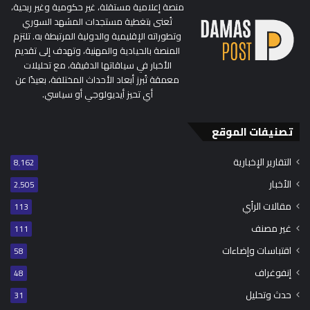
منصة إعلامية مستقلة، غير حكومية وغير ربحية،
تُعنى بتغطية مستجدات المشهد السوري
وتطوراته الإقليمية والدولية المرتبطة به. تلتزم
المنصة بالحيادية والمهنية، وتهدف إلى تقديم
الأخبار في سياقاتها الدقيقة، مع تحليلات
معمقة تُبرز أبعاد الأحداث المختلفة، بعيدًا عن
أي تحيز أيديولوجي أو سياسي.
تصنيفات الموقع
التقارير الإخبارية
8٬162
الأخبار
2٬505
مقالات الرأي
113
غير مصنف
111
اقتباسات وإضاءات
58
إنفوغراف
48
حدث وتحليل
31