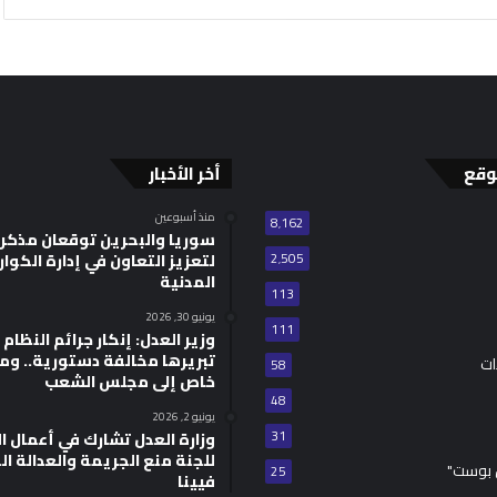
وقع
أخر الأخبار
منذ أسبوعين
8٬162
سوريا والبحرين توقعان مذكر
2٬505
لتعزيز التعاون في إدارة الكوا
المدنية
113
يونيو 30, 2026
111
وزير العدل: إنكار جرائم النظام ا
تبريرها مخالفة دستورية.. وم
ات
58
خاص إلى مجلس الشعب
48
يونيو 2, 2026
31
للجنة منع الجريمة والعدالة ال
 بوست"
25
فيينا