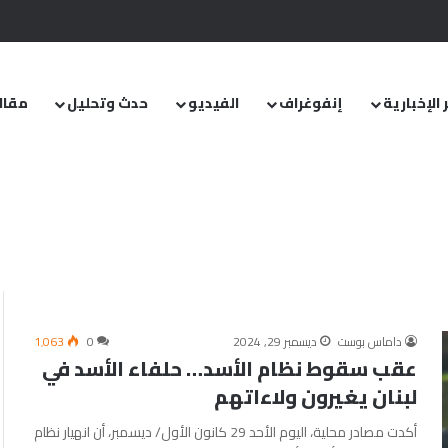
.. ومشروع قانون خاص إلى مجلس الشعب
 الإخبارية
إنفوغراف
الفيديو
حدث وتحليل
مقال
داماس بوست
ديسمبر 29, 2024
0
1٬063
عقب سقوط نظام الأسد… حلفاء الأسد في
لبنان يغيرون ولاءاتهم
أكدت مصادر محلية، اليوم الأحد 29 كانون الأول/ ديسمبر، أن انهيار نظام