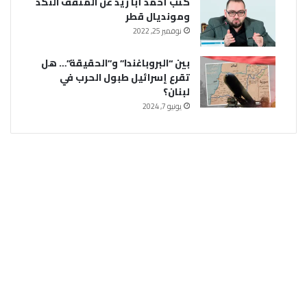
كتب أحمد أبا زيد عن المثقف النكد
ومونديال قطر
نوفمبر 25, 2022
بين “البروباغندا” و”الحقيقة”… هل
تقرع إسرائيل طبول الحرب في
لبنان؟
يونيو 7, 2024