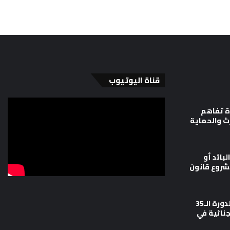
قناة اليوتيوب
ة تفاهم
رث والحماية
لبائد أو
شروع قانون
وزارة العدل تشارك في أعمال الدورة الـ35
جنائية في