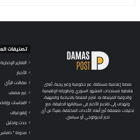
تصنيفات الم
التقارير الإخبارية
الأخبار
مقالات الرأي
منصة إعلامية مستقلة، غير حكومية وغير ربحية، تُعنى
بتغطية مستجدات المشهد السوري وتطوراته الإقليمية
غير مصنف
والدولية المرتبطة به. تلتزم المنصة بالحيادية والمهنية،
اقتباسات وإضاء
وتهدف إلى تقديم الأخبار في سياقاتها الدقيقة، مع
تحليلات معمقة تُبرز أبعاد الأحداث المختلفة، بعيدًا عن أي
إنفوغراف
تحيز أيديولوجي أو سياسي.
حدث وتحليل
مدونة " داماس