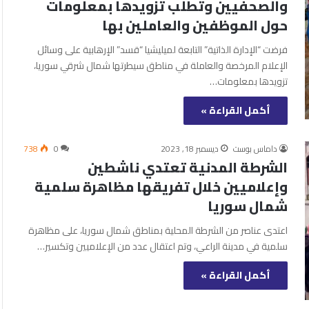
والصحفيين وتطلب تزويدها بمعلومات
حول الموظفين والعاملين بها
فرضت “الإدارة الذاتية” التابعة لميليشيا “قسد” الإرهابية على وسائل
الإعلام المرخصة والعاملة في مناطق سيطرتها شمال شرقي سوريا،
تزويدها بمعلومات…
أكمل القراءة »
داماس بوست
ديسمبر 18, 2023
0
738
الشرطة المدنية تعتدي ناشطين
وإعلاميين خلال تفريقها مظاهرة سلمية
شمال سوريا
اعتدى عناصر من الشرطة المحلية بمناطق شمال سوريا، على مظاهرة
سلمية في مدينة الراعي، وتم اعتقال عدد من الإعلاميين وتكسير…
أكمل القراءة »