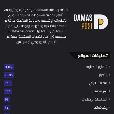
منصة إعلامية مستقلة، غير حكومية وغير ربحية،
تُعنى بتغطية مستجدات المشهد السوري
وتطوراته الإقليمية والدولية المرتبطة به. تلتزم
المنصة بالحيادية والمهنية، وتهدف إلى تقديم
الأخبار في سياقاتها الدقيقة، مع تحليلات
معمقة تُبرز أبعاد الأحداث المختلفة، بعيدًا عن
أي تحيز أيديولوجي أو سياسي.
تصنيفات الموقع
التقارير الإخبارية
8٬162
الأخبار
2٬505
مقالات الرأي
113
غير مصنف
111
اقتباسات وإضاءات
58
إنفوغراف
48