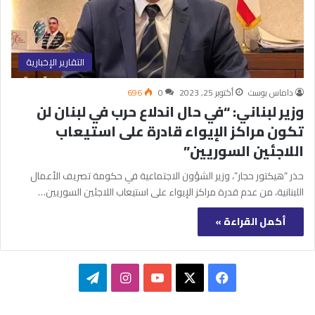
التقارير الإخبارية
داماس بوست
أكتوبر 25, 2023
0
696
وزير لبناني: “في حال اندلاع حرب في لبنان لن
تكون مراكز الإيواء قادرة على استيعاب
اللاجئين السوريين”
حذر “هيكتور حجار”، وزير الشؤون الاجتماعية في حكومة تصريف الأعمال
اللبنانية، من عدم قدرة مراكز الإيواء على استيعاب اللاجئين السوريين…
أكمل القراءة »
‫X
فيسبوك
‫YouTube
انستقرام
تيلقرام