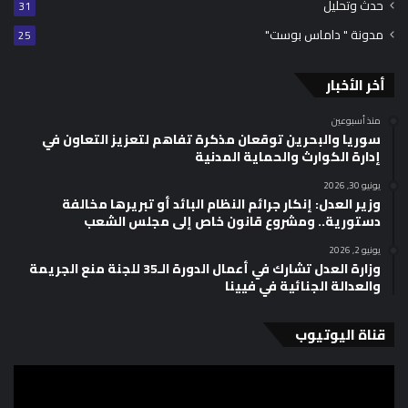
حدث وتحليل
31
مدونة " داماس بوست"
25
أخر الأخبار
منذ أسبوعين
سوريا والبحرين توقعان مذكرة تفاهم لتعزيز التعاون في
إدارة الكوارث والحماية المدنية
يونيو 30, 2026
وزير العدل: إنكار جرائم النظام البائد أو تبريرها مخالفة
دستورية.. ومشروع قانون خاص إلى مجلس الشعب
يونيو 2, 2026
وزارة العدل تشارك في أعمال الدورة الـ35 للجنة منع الجريمة
والعدالة الجنائية في فيينا
قناة اليوتيوب