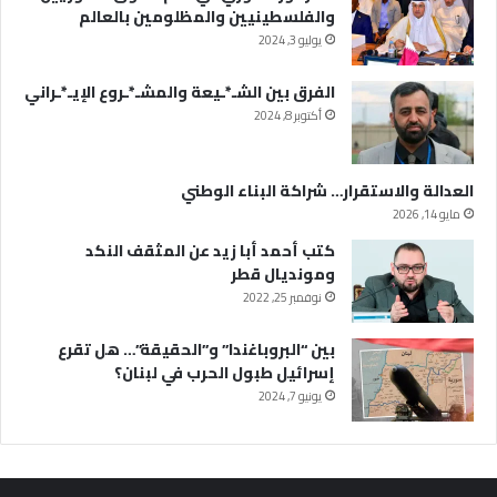
والفلسطينيين والمظلومين بالعالم
يوليو 3, 2024
الفرق بين الشـ*ـيعة والمشـ*ـروع الإيـ*ـراني
أكتوبر 8, 2024
العدالة والاستقرار… شراكة البناء الوطني
مايو 14, 2026
كتب أحمد أبا زيد عن المثقف النكد
ومونديال قطر
نوفمبر 25, 2022
بين “البروباغندا” و”الحقيقة”… هل تقرع
إسرائيل طبول الحرب في لبنان؟
يونيو 7, 2024