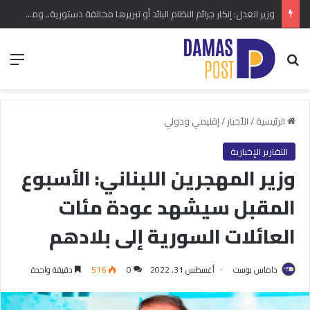
وزير العدل: إنكار جرائم النظام البائد أو تبريرها مخالفة دستورية.. ومشروع قانون خاص إلى مجلس الشعب
بحث عن
الق
الرئيسية
/
الأخبار
/
إقليمي ودولي
التقارير الإخبارية
وزير المهجرين اللبناني: الأسبوع
المقبل سيشهد عودة مئات
العائلات السورية إلى بلادهم
داماس بوست
أغسطس 31, 2022
0
516
دقيقة واحدة