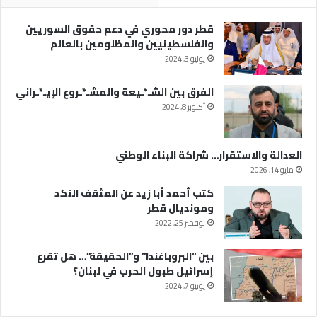
قطر دور محوري في دعم حقوق السوريين
والفلسطينيين والمظلومين بالعالم
يوليو 3, 2024
الفرق بين الشـ*ـيعة والمشـ*ـروع الإيـ*ـراني
أكتوبر 8, 2024
العدالة والاستقرار… شراكة البناء الوطني
مايو 14, 2026
كتب أحمد أبا زيد عن المثقف النكد
ومونديال قطر
نوفمبر 25, 2022
بين “البروباغندا” و”الحقيقة”… هل تقرع
إسرائيل طبول الحرب في لبنان؟
يونيو 7, 2024