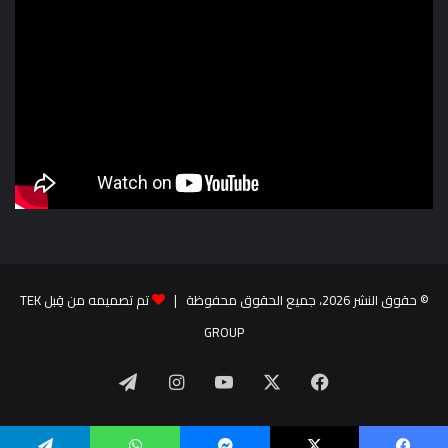
© حقوق النشر 2026، جميع الحقوق محفوظة |
تم تصميمه من قِبل TEK
GROUP
‫X
فيسبوك
‫YouTube
انستقرام
تيلقرام