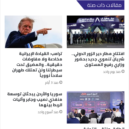
مقالات ذات صلة
افتتاح مطار دير الزور الدولي..
ترامب: القيادة الإيرانية
شريان تنموي جديد بحضور
مخادعة ولا مفاوضات
وزاري رفيع المستوى
حقيقية.. والمضيق تحت
سيطرتنا ولن تمتلك طهران
منذ يوم واحد
سلاحاً نووياً
منذ 3 أيام
سوريا والأردن يبحثان توسعة
منفذي نصيب وجابر وآليات
الربط بينهما
منذ أسبوع واحد