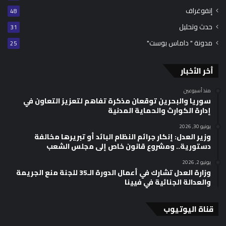
إنفوغراف
48
حدث وتحليل
31
مدونة " داماس بوست"
25
أخر الأخبار
منذ أسبوعين
سوريا والبحرين توقعان مذكرة تفاهم لتعزيز التعاون في
إدارة الكوارث والحماية المدنية
يونيو 30, 2026
وزير العدل: إنكار جرائم النظام البائد أو تبريرها مخالفة
دستورية.. ومشروع قانون خاص إلى مجلس الشعب
يونيو 2, 2026
وزارة العدل تشارك في أعمال الدورة الـ35 للجنة منع الجريمة
والعدالة الجنائية في فيينا
قناة اليوتيوب