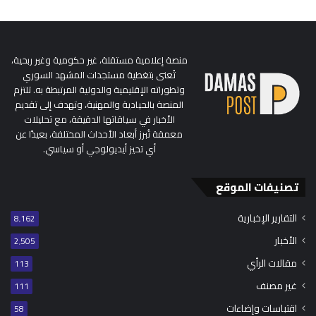
منصة إعلامية مستقلة، غير حكومية وغير ربحية،
تُعنى بتغطية مستجدات المشهد السوري
وتطوراته الإقليمية والدولية المرتبطة به. تلتزم
المنصة بالحيادية والمهنية، وتهدف إلى تقديم
الأخبار في سياقاتها الدقيقة، مع تحليلات
معمقة تُبرز أبعاد الأحداث المختلفة، بعيدًا عن
أي تحيز أيديولوجي أو سياسي.
تصنيفات الموقع
التقارير الإخبارية
8٬162
الأخبار
2٬505
مقالات الرأي
113
غير مصنف
111
اقتباسات وإضاءات
58