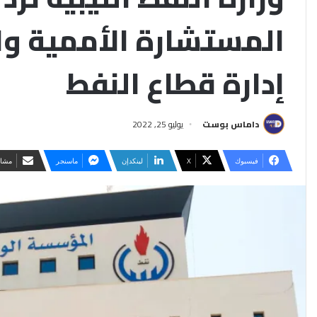
المستشارة الأممية وا
إدارة قطاع النفط
داماس بوست
يوليو 25, 2022
فيسبوك
‫X
لينكدإن
ماسنجر
مشار