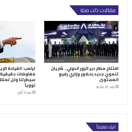
مقالات ذات صلة
افتتاح مطار دير الزور الدولي.. شريان
ترامب: القيادة الإي
تنموي جديد بحضور وزاري رفيع
مفاوضات حقيقية.
المستوى
سيطرتنا ولن تمتلك
نووياً
منذ 20 ساعة
منذ 3 أيام
اترك تعليقاً