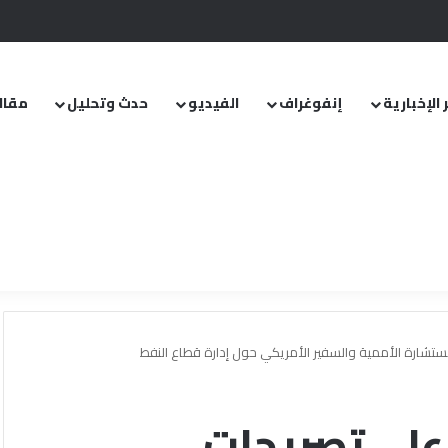
.. ومشروع قانون خاص إلى مجلس الشعب
 الإخبارية
إنفوغراف
الفيديو
حدث وتحليل
مقال
المستشارة الأممية والسفير الأمريكي حول إدارة قطاع النفط
د على تصريحات