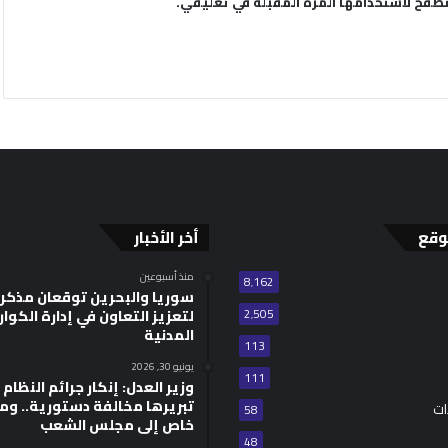
تصفح لاستخدامها المرة المقبلة في تعليقي.
وقع
أخر الأخبار
منذ أسبوعين
8٬162
سوريا والبحرين توقعان مذكر
2٬505
لتعزيز التعاون في إدارة الكوا
المدنية
113
يونيو 30, 2026
111
وزير العدل: إنكار جرائم النظام ا
تبريرها مخالفة دستورية.. وم
ات
58
خاص إلى مجلس الشعب
48