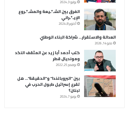
يوليو 3, 2024
الفرق بين الشـ*ـيعة والمشـ*ـروع
الإيـ*ـراني
أكتوبر 8, 2024
العدالة والاستقرار… شراكة البناء الوطني
مايو 14, 2026
كتب أحمد أبا زيد عن المثقف النكد
ومونديال قطر
نوفمبر 25, 2022
بين “البروباغندا” و”الحقيقة”… هل
تقرع إسرائيل طبول الحرب في
لبنان؟
يونيو 7, 2024