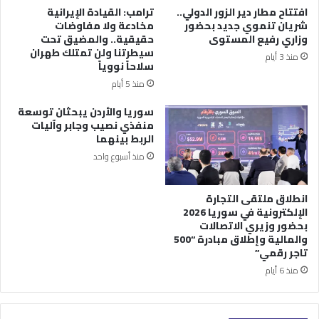
افتتاح مطار دير الزور الدولي..
ترامب: القيادة الإيرانية
شريان تنموي جديد بحضور
مخادعة ولا مفاوضات
وزاري رفيع المستوى
حقيقية.. والمضيق تحت
سيطرتنا ولن تمتلك طهران
منذ 3 أيام
سلاحاً نووياً
منذ 5 أيام
سوريا والأردن يبحثان توسعة
منفذي نصيب وجابر وآليات
الربط بينهما
منذ أسبوع واحد
انطلاق ملتقى التجارة
الإلكترونية في سوريا 2026
بحضور وزيري الاتصالات
والمالية وإطلاق مبادرة “500
تاجر رقمي”
منذ 6 أيام