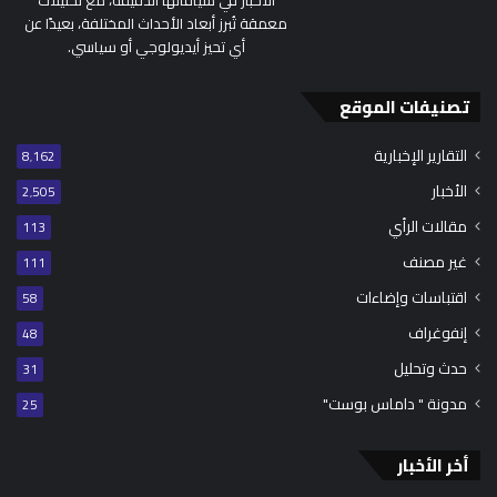
الأخبار في سياقاتها الدقيقة، مع تحليلات
معمقة تُبرز أبعاد الأحداث المختلفة، بعيدًا عن
أي تحيز أيديولوجي أو سياسي.
تصنيفات الموقع
التقارير الإخبارية
8٬162
الأخبار
2٬505
مقالات الرأي
113
غير مصنف
111
اقتباسات وإضاءات
58
إنفوغراف
48
حدث وتحليل
31
مدونة " داماس بوست"
25
أخر الأخبار