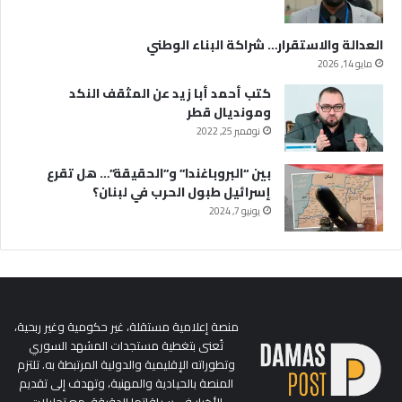
العدالة والاستقرار… شراكة البناء الوطني
مايو 14, 2026
كتب أحمد أبا زيد عن المثقف النكد
ومونديال قطر
نوفمبر 25, 2022
بين “البروباغندا” و”الحقيقة”… هل تقرع
إسرائيل طبول الحرب في لبنان؟
يونيو 7, 2024
منصة إعلامية مستقلة، غير حكومية وغير ربحية،
تُعنى بتغطية مستجدات المشهد السوري
وتطوراته الإقليمية والدولية المرتبطة به. تلتزم
المنصة بالحيادية والمهنية، وتهدف إلى تقديم