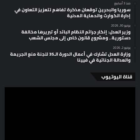
منذ 3 أسابيع
سوريا والبحرين توقعان مذكرة تفاهم لتعزيز التعاون في
إدارة الكوارث والحماية المدنية
يونيو 30, 2026
وزير العدل: إنكار جرائم النظام البائد أو تبريرها مخالفة
دستورية.. ومشروع قانون خاص إلى مجلس الشعب
يونيو 2, 2026
وزارة العدل تشارك في أعمال الدورة الـ35 للجنة منع الجريمة
والعدالة الجنائية في فيينا
قناة اليوتيوب