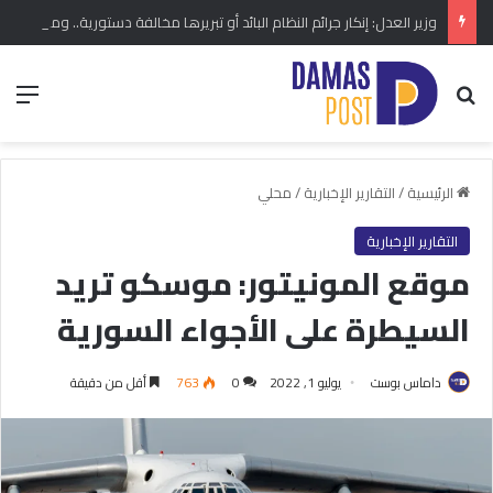
وزير العدل: إنكار جرائم النظام البائد أو تبريرها مخالفة دستورية.. ومشروع قانون خاص إلى مجلس الشعب
بحث عن
الق
الرئيسية
/
التقارير الإخبارية
/
محلي
التقارير الإخبارية
موقع المونيتور: موسكو تريد
السيطرة على الأجواء السورية
داماس بوست
يوليو 1, 2022
0
763
أقل من دقيقة