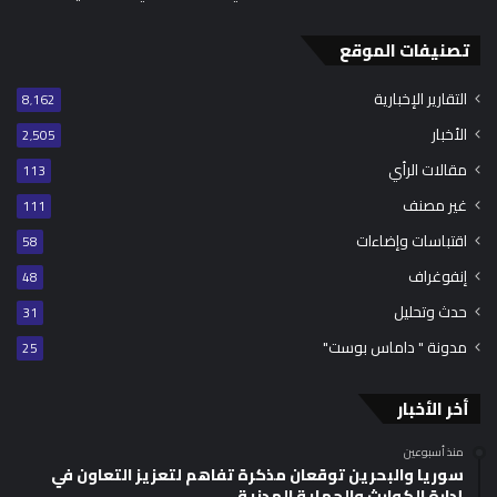
تصنيفات الموقع
التقارير الإخبارية
8٬162
الأخبار
2٬505
مقالات الرأي
113
غير مصنف
111
اقتباسات وإضاءات
58
إنفوغراف
48
حدث وتحليل
31
مدونة " داماس بوست"
25
أخر الأخبار
منذ أسبوعين
سوريا والبحرين توقعان مذكرة تفاهم لتعزيز التعاون في
إدارة الكوارث والحماية المدنية