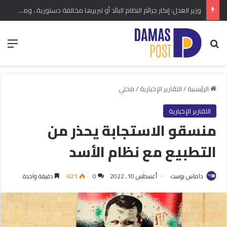
وزير العدل: إنكار جرائم النظام البائد أو تبريرها مخالفة دستورية.. ومشروع قانون خاص إلى مجلس الشعب
بحث عن
الق
الرئيسية
/
التقارير الإخبارية
/
محلي
التقارير الإخبارية
منسقو الاستجابة يحذر من
التطبيع مع نظام الأسد
داماس بوست
أغسطس 10, 2022
0
621
دقيقة واحدة