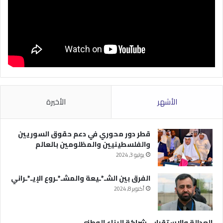
الأشهر
الأخيرة
قطر دور محوري في دعم حقوق السوريين
والفلسطينيين والمظلومين بالعالم
يوليو 3, 2024
الفرق بين الشـ*ـيعة والمشـ*ـروع الإيـ*ـراني
أكتوبر 8, 2024
العدالة والاستقرار… شراكة البناء الوطني