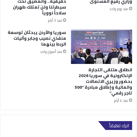
وزاري رفيع المستوى
حقيقية.. والمضيق تحت
سيطرتنا ولن تمتلك طهران
منذ يوم واحد
سلاحاً نووياً
منذ 3 أيام
سوريا والأردن يبحثان توسعة
منفذي نصيب وجابر وآليات
الربط بينهما
منذ أسبوع واحد
انطلاق ملتقى التجارة
الإلكترونية في سوريا 2026
بحضور وزيري الاتصالات
والمالية وإطلاق مبادرة “500
تاجر رقمي”
منذ 4 أيام
اترك تعليقاً