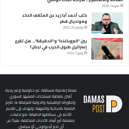
مايو 14, 2026
كتب أحمد أبا زيد عن المثقف النكد
ومونديال قطر
نوفمبر 25, 2022
بين “البروباغندا” و”الحقيقة”… هل تقرع
إسرائيل طبول الحرب في لبنان؟
يونيو 7, 2024
منصة إعلامية مستقلة، غير حكومية وغير ربحية،
تُعنى بتغطية مستجدات المشهد السوري
وتطوراته الإقليمية والدولية المرتبطة به. تلتزم
المنصة بالحيادية والمهنية، وتهدف إلى تقديم
الأخبار في سياقاتها الدقيقة، مع تحليلات
معمقة تُبرز أبعاد الأحداث المختلفة، بعيدًا عن
أي تحيز أيديولوجي أو سياسي.