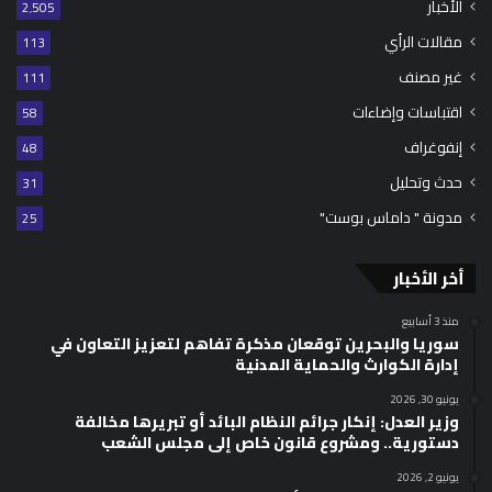
الأخبار
2٬505
مقالات الرأي
113
غير مصنف
111
اقتباسات وإضاءات
58
إنفوغراف
48
حدث وتحليل
31
مدونة " داماس بوست"
25
أخر الأخبار
منذ 3 أسابيع
سوريا والبحرين توقعان مذكرة تفاهم لتعزيز التعاون في
إدارة الكوارث والحماية المدنية
يونيو 30, 2026
وزير العدل: إنكار جرائم النظام البائد أو تبريرها مخالفة
دستورية.. ومشروع قانون خاص إلى مجلس الشعب
يونيو 2, 2026