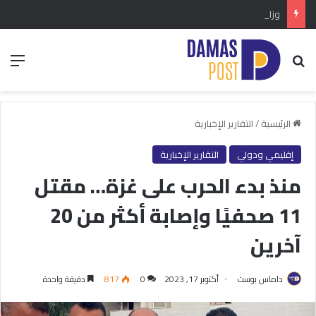
وزارة العدل تشارك في أعمال الدورة الـ35 للجنة منع الجريمة والعدالة الجنائية في فيينا
بحث عن
الق
الرئيسية
/
التقارير الإخبارية
إقليمي ودولي
التقارير الإخبارية
منذ بدء الحرب على غزة… مقتل
11 صحفيًا وإصابة أكثر من 20
آخرين
داماس بوست
أكتوبر 17, 2023
0
817
دقيقة واحدة