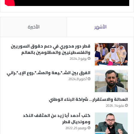
الأشهر
الأخيرة
قطر دور محوري في دعم حقوق السوريين
والفلسطينيين والمظلومين بالعالم
يوليو 3, 2024
الفرق بين الشـ*ـيعة والمشـ*ـروع الإيـ*ـراني
أكتوبر 8, 2024
العدالة والاستقرار… شراكة البناء الوطني
مايو 14, 2026
كتب أحمد أبا زيد عن المثقف النكد
ومونديال قطر
نوفمبر 25, 2022