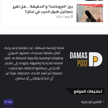
بين “البروباغندا” و”الحقيقة”… هل تقرع
إسرائيل طبول الحرب في لبنان؟
يونيو 7, 2024
منصة إعلامية مستقلة، غير حكومية وغير ربحية،
تُعنى بتغطية مستجدات المشهد السوري
وتطوراته الإقليمية والدولية المرتبطة به. تلتزم
المنصة بالحيادية والمهنية، وتهدف إلى تقديم
الأخبار في سياقاتها الدقيقة، مع تحليلات
معمقة تُبرز أبعاد الأحداث المختلفة، بعيدًا عن
أي تحيز أيديولوجي أو سياسي.
تصنيفات الموقع
التقارير الإخبارية
8٬163