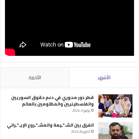
الأشهر
الأخيرة
قطر دور محوري في دعم حقوق السوريين
والفلسطينيين والمظلومين بالعالم
يوليو 3, 2024
الفرق بين الشـ*ـيعة والمشـ*ـروع الإيـ*ـراني
أكتوبر 8, 2024