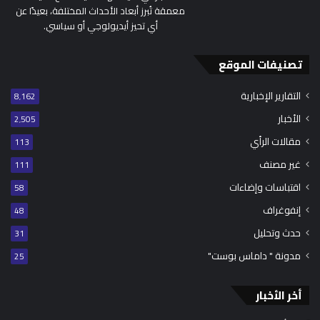
معمقة تُبرز أبعاد الأحداث المختلفة، بعيدًا عن
أي تحيز أيديولوجي أو سياسي.
تصنيفات الموقع
التقارير الإخبارية
8٬162
الأخبار
2٬505
مقالات الرأي
113
غير مصنف
111
اقتباسات وإضاءات
58
إنفوغراف
48
حدث وتحليل
31
مدونة " داماس بوست"
25
أخر الأخبار