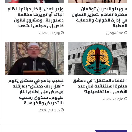
سوريا والبحرين توقعان
وزير العدل: إنكار جرائم النظام
مذكرة تفاهم لتعزيز التعاون
البائد أو تبريرها مخالفة
في إدارة الكوارث والحماية
دستورية.. ومشروع قانون
المدنية
خاص إلى مجلس الشعب
منذ أسبوعين
يونيو 30, 2026
“القضاء المتنقل” في دمشق
خطيب جامع في دمشق يتهم
مبادرة استثنائية قبل عيد
“أهل ريف دمشق” بسرقته
الأضحى.. ما تفاصيلها؟
ويحرض على إطلاق النار
عليهم.. شكوى رسمية
مايو 24, 2026
بالتحريض والكراهية
مايو 18, 2026