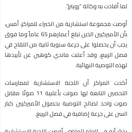
لما أفادت به وكالة “رويترز”.
أوصت مجموعة استشارية من الخبراء للمراكز، أمس،
بأن الأميركيين الذين تبلغ أعمارهم 65 عاماً وما فوق
يجب أن يحصلوا على جرعة سنوية ثانية من اللقاح في
فصل الربيع، وقد أعلنت ماندي كوهين عن تأييدها
لهذه التوصية النهائية.
أكدت المراكز أن اللجنة الاستشارية لممارسات
التحصين التابعة لها صوتت بأغلبية 11 صوتًا مقابل
صوت واحد لصالح التوصية بحصول الأميركيين كبار
السن على جرعة إضافية في فصل الربيع.
يذكر أنه في العام الماضي، أوصت اللجنة الاستشارية