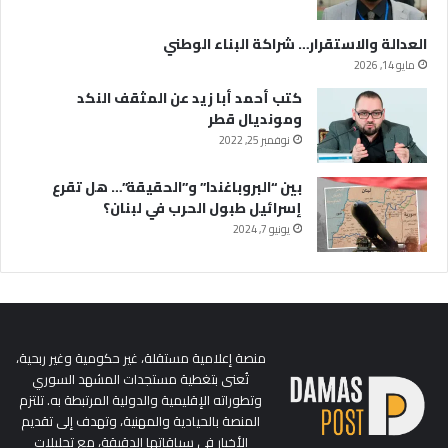
العدالة والاستقرار… شراكة البناء الوطني
مايو 14, 2026
كتب أحمد أبا زيد عن المثقف النكد
ومونديال قطر
نوفمبر 25, 2022
بين “البروباغندا” و”الحقيقة”… هل تقرع
إسرائيل طبول الحرب في لبنان؟
يونيو 7, 2024
منصة إعلامية مستقلة، غير حكومية وغير ربحية،
تُعنى بتغطية مستجدات المشهد السوري
وتطوراته الإقليمية والدولية المرتبطة به. تلتزم
المنصة بالحيادية والمهنية، وتهدف إلى تقديم
الأخبار في سياقاتها الدقيقة، مع تحليلات