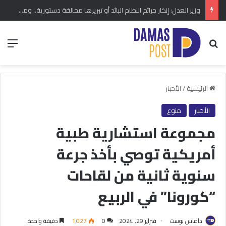
وزير العدل: إنكار جرائم النظام البائد أو تبريرها مخالفة دستورية.. ومشروع قانون خاص إلى مجلس الشعب
بحث عن
الق
الرئيسية
/
الأخبار
الأخبار
منوع
مجموعة استشارية طبية
أمريكية توصي بأخذ جرعة
سنوية ثانية من لقاحات
“كورونا” في الربيع
داماس بوست
فبراير 29, 2024
0
1٬027
دقيقة واحدة